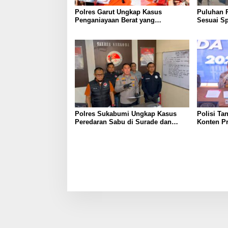
Polres Garut Ungkap Kasus
Puluhan 
Penganiayaan Berat yang
Sesuai Sp
Mengakibatkan Korban Meninggal
Wanaraja 
Dunia
Polisi
Polres Sukabumi Ungkap Kasus
Polisi Ta
Peredaran Sabu di Surade dan
Konten P
Ciemas, Tiga Tersangka Diamankan
Palsu Soa