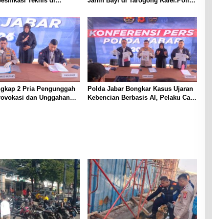
esifikasi Teknis di
Janin Bayi di Tarogong Kaler.Polisi
Terjaring Penertiban
Lakukan Oleh TKP
ngkap 2 Pria Pengunggah
Polda Jabar Bongkar Kasus Ujaran
rovokasi dan Unggahan
Kebencian Berbasis AI, Pelaku Cari
l Pemerintah di Threads
Engagement dan Finansial