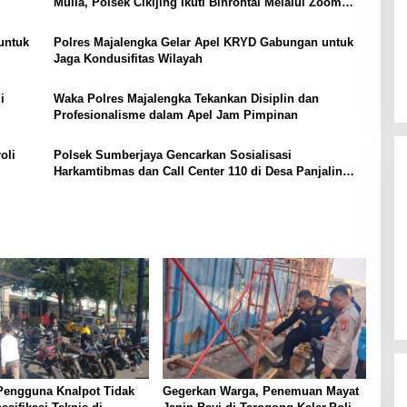
Mulia, Polsek Cikijing Ikuti Binrohtal Melalui Zoom
Meeting
untuk
Polres Majalengka Gelar Apel KRYD Gabungan untuk
Jaga Kondusifitas Wilayah
i
Waka Polres Majalengka Tekankan Disiplin dan
Profesionalisme dalam Apel Jam Pimpinan
oli
Polsek Sumberjaya Gencarkan Sosialisasi
Harkamtibmas dan Call Center 110 di Desa Panjalin
Kidul
Pengguna Knalpot Tidak
Gegerkan Warga, Penemuan Mayat