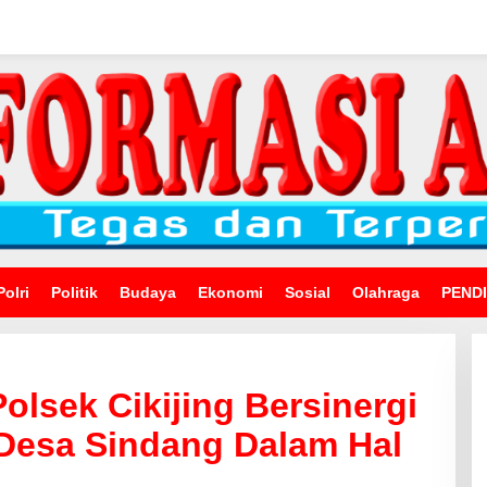
Polri
Politik
Budaya
Ekonomi
Sosial
Olahraga
PEND
lsek Cikijing Bersinergi
Desa Sindang Dalam Hal