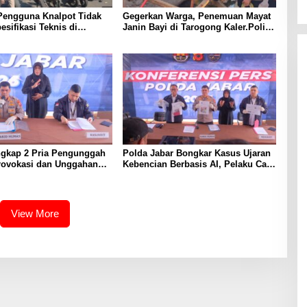
Pengguna Knalpot Tidak
Gegerkan Warga, Penemuan Mayat
esifikasi Teknis di
Janin Bayi di Tarogong Kaler.Polisi
Terjaring Penertiban
Lakukan Oleh TKP
ngkap 2 Pria Pengunggah
Polda Jabar Bongkar Kasus Ujaran
rovokasi dan Unggahan
Kebencian Berbasis AI, Pelaku Cari
l Pemerintah di Threads
Engagement dan Finansial
View More