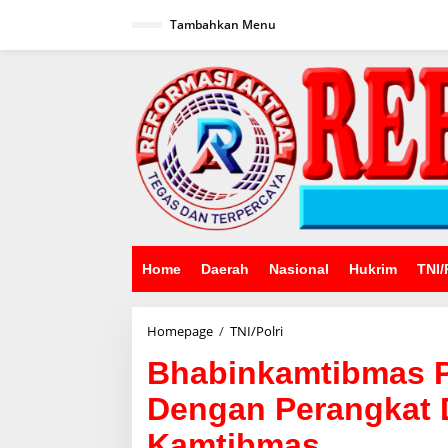
Lewati
ke
Tambahkan Menu
konten
Home
Daerah
Nasional
Hukrim
TNI/
Bhabinkamtibmas
Homepage
/
TNI/Polri
Polsek
Bhabinkamtibmas Po
Cikijing
Bersinergi
Dengan Perangkat 
Dengan
Perangkat
Kamtibmas
Desa