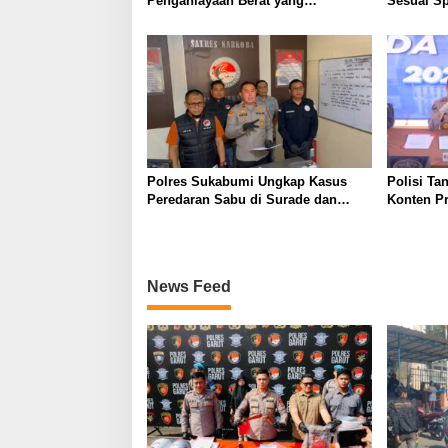
Penganiayaan Berat yang
Sesuai Sp
Mengakibatkan Korban Meninggal
Wanaraja 
Dunia
Polisi
Polres Sukabumi Ungkap Kasus
Polisi Ta
Peredaran Sabu di Surade dan
Konten P
Ciemas, Tiga Tersangka Diamankan
Palsu Soa
News Feed