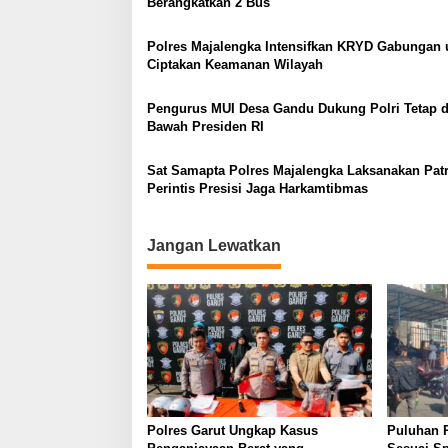
Berangkatkan 2 Bus
Polres Majalengka Intensifkan KRYD Gabungan 
Ciptakan Keamanan Wilayah
Pengurus MUI Desa Gandu Dukung Polri Tetap d
Bawah Presiden RI
Sat Samapta Polres Majalengka Laksanakan Patr
Perintis Presisi Jaga Harkamtibmas
Jangan Lewatkan
Polres Garut Ungkap Kasus
Puluhan 