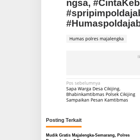
ngsa, #CintaKeb
#spripimpoldajab
#Humaspoldajab
Humas polres majalengka
I
Navigasi
Pos sebelumnya
Sapa Warga Desa Cikijing,
pos
Bhabinkamtibmas Polsek Cikijing
Sampaikan Pesan Kamtibmas
Posting Terkait
Mudik Gratis Majalengka-Semarang, Polres