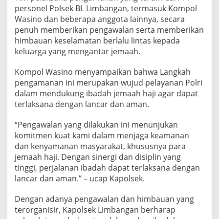
personel Polsek BL Limbangan, termasuk Kompol
Wasino dan beberapa anggota lainnya, secara
penuh memberikan pengawalan serta memberikan
himbauan keselamatan berlalu lintas kepada
keluarga yang mengantar jemaah.
Kompol Wasino menyampaikan bahwa Langkah
pengamanan ini merupakan wujud pelayanan Polri
dalam mendukung ibadah jemaah haji agar dapat
terlaksana dengan lancar dan aman.
“Pengawalan yang dilakukan ini menunjukan
komitmen kuat kami dalam menjaga keamanan
dan kenyamanan masyarakat, khususnya para
jemaah haji. Dengan sinergi dan disiplin yang
tinggi, perjalanan ibadah dapat terlaksana dengan
lancar dan aman.” – ucap Kapolsek.
Dengan adanya pengawalan dan himbauan yang
terorganisir, Kapolsek Limbangan berharap