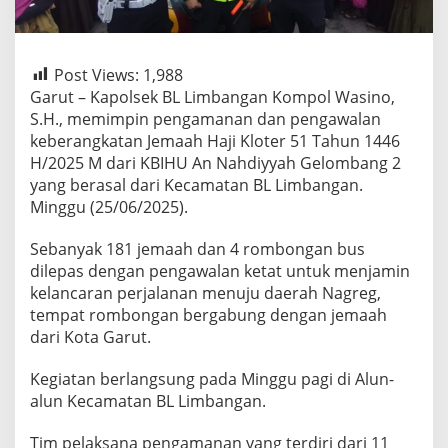
Post Views:
1,988
Garut – Kapolsek BL Limbangan Kompol Wasino,
S.H., memimpin pengamanan dan pengawalan
keberangkatan Jemaah Haji Kloter 51 Tahun 1446
H/2025 M dari KBIHU An Nahdiyyah Gelombang 2
yang berasal dari Kecamatan BL Limbangan.
Minggu (25/06/2025).
Sebanyak 181 jemaah dan 4 rombongan bus
dilepas dengan pengawalan ketat untuk menjamin
kelancaran perjalanan menuju daerah Nagreg,
tempat rombongan bergabung dengan jemaah
dari Kota Garut.
Kegiatan berlangsung pada Minggu pagi di Alun-
alun Kecamatan BL Limbangan.
Tim pelaksana pengamanan yang terdiri dari 11