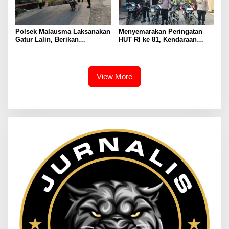
Polsek Malausma Laksanakan
Menyemarakan Peringatan
Gatur Lalin, Berikan
HUT RI ke 81, Kendaraan
Pelayanan dan Rasa Aman
Dinas Polsek Malausma
Bagi Pengguna Jalan
Dihiasi Merah Putih
View More