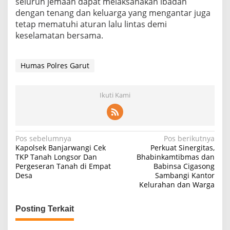
seluruh jemaah dapat melaksanakan ibadah
dengan tenang dan keluarga yang mengantar juga
tetap mematuhi aturan lalu lintas demi
keselamatan bersama.
Humas Polres Garut
Ikuti Kami
Navigasi
Pos sebelumnya
Pos berikutnya
Kapolsek Banjarwangi Cek
Perkuat Sinergitas,
pos
TKP Tanah Longsor Dan
Bhabinkamtibmas dan
Pergeseran Tanah di Empat
Babinsa Cigasong
Desa
Sambangi Kantor
Kelurahan dan Warga
Posting Terkait