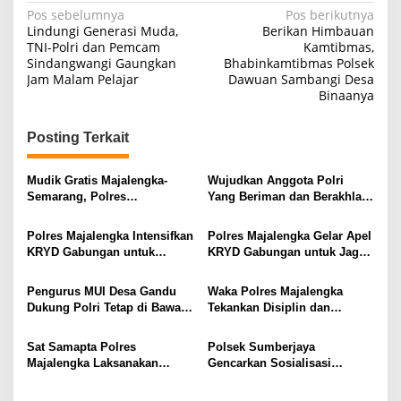
Navigasi
Pos sebelumnya
Pos berikutnya
Lindungi Generasi Muda,
Berikan Himbauan
pos
TNI-Polri dan Pemcam
Kamtibmas,
Sindangwangi Gaungkan
Bhabinkamtibmas Polsek
Jam Malam Pelajar
Dawuan Sambangi Desa
Binaanya
Posting Terkait
Mudik Gratis Majalengka-
Wujudkan Anggota Polri
Semarang, Polres
Yang Beriman dan Berakhlak
Berangkatkan 2 Bus
Mulia, Polsek Cikijing Ikuti
Binrohtal Melalui Zoom
Polres Majalengka Intensifkan
Polres Majalengka Gelar Apel
Meeting
KRYD Gabungan untuk
KRYD Gabungan untuk Jaga
Ciptakan Keamanan Wilayah
Kondusifitas Wilayah
Pengurus MUI Desa Gandu
Waka Polres Majalengka
Dukung Polri Tetap di Bawah
Tekankan Disiplin dan
Presiden RI
Profesionalisme dalam Apel
Jam Pimpinan
Sat Samapta Polres
Polsek Sumberjaya
Majalengka Laksanakan
Gencarkan Sosialisasi
Patroli Perintis Presisi Jaga
Harkamtibmas dan Call
Harkamtibmas
Center 110 di Desa Panjalin