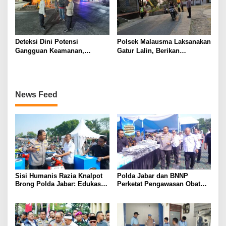
Deteksi Dini Potensi
Polsek Malausma Laksanakan
Gangguan Keamanan,
Gatur Lalin, Berikan
Bhabinkamtibmas Polsek
Pelayanan dan Rasa Aman
Cikijing Laksanakan Patroli
Bagi Pengguna Jalan
Malam dan Beri Himbauan
Kepada Warga
News Feed
Sisi Humanis Razia Knalpot
Polda Jabar dan BNNP
Brong Polda Jabar: Edukasi
Perketat Pengawasan Obat
Pengendara Hingga Ganti
Terlarang, Pemburu
Knalpot Sukarela
Targetkan Jaringan Lintas
Provinsi