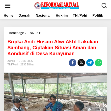
Lewati
ke
konten
Home
Daerah
Nasional
Hukrim
TNI/Polri
Politik
B
Bripka
Homepage
/
TNI/Polri
Andi
Bripka Andi Husain Alwi Aktif Lakukan
Husain
Alwi
Sambang, Ciptakan Situasi Aman dan
Aktif
Kondusif di Desa Karayunan
Lakukan
Sambang,
Admin
12 Juni 2025
Ciptakan
TNI/Polri
2135 Dilihat
Situasi
Aman
dan
Kondusif
di
Desa
Karayunan