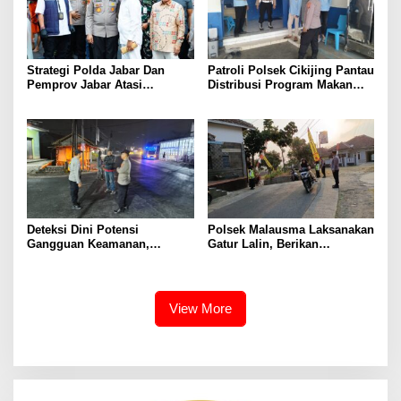
Strategi Polda Jabar Dan
Patroli Polsek Cikijing Pantau
Pemprov Jabar Atasi
Distribusi Program Makan
Kejahatan Jalanan
Bergizi Gratis di SPPG Desa
Sindangpanji
Deteksi Dini Potensi
Polsek Malausma Laksanakan
Gangguan Keamanan,
Gatur Lalin, Berikan
Bhabinkamtibmas Polsek
Pelayanan dan Rasa Aman
Cikijing Laksanakan Patroli
Bagi Pengguna Jalan
Malam dan Beri Himbauan
Kepada Warga
View More