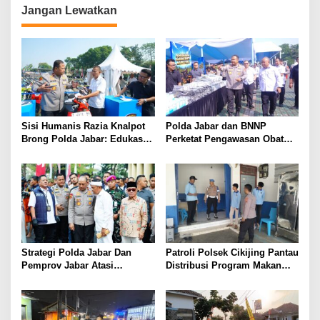
Kidul
Jangan Lewatkan
Sisi Humanis Razia Knalpot
Polda Jabar dan BNNP
Brong Polda Jabar: Edukasi
Perketat Pengawasan Obat
Pengendara Hingga Ganti
Terlarang, Pemburu
Knalpot Sukarela
Targetkan Jaringan Lintas
Provinsi
Strategi Polda Jabar Dan
Patroli Polsek Cikijing Pantau
Pemprov Jabar Atasi
Distribusi Program Makan
Kejahatan Jalanan
Bergizi Gratis di SPPG Desa
Sindangpanji