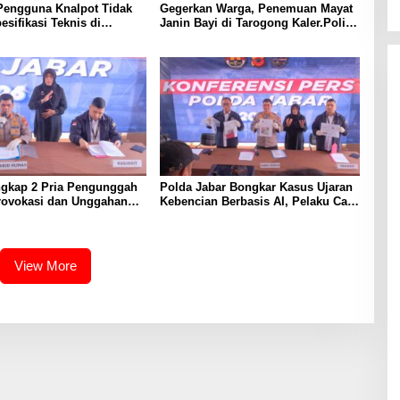
Pengguna Knalpot Tidak
Gegerkan Warga, Penemuan Mayat
esifikasi Teknis di
Janin Bayi di Tarogong Kaler.Polisi
Terjaring Penertiban
Lakukan Oleh TKP
ngkap 2 Pria Pengunggah
Polda Jabar Bongkar Kasus Ujaran
rovokasi dan Unggahan
Kebencian Berbasis AI, Pelaku Cari
l Pemerintah di Threads
Engagement dan Finansial
View More