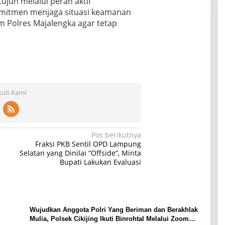
tujuh melalui peran aktif
mitmen menjaga situasi keamanan
m Polres Majalengka agar tetap
kuti Kami
Pos berikutnya
Fraksi PKB Sentil OPD Lampung
Selatan yang Dinilai “Offside”, Minta
Bupati Lakukan Evaluasi
Wujudkan Anggota Polri Yang Beriman dan Berakhlak
Mulia, Polsek Cikijing Ikuti Binrohtal Melalui Zoom