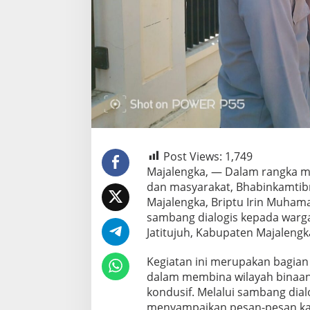
Post Views:
1,749
Majalengka, — Dalam rangka m
dan masyarakat, Bhabinkamtibm
Majalengka, Briptu Irin Muham
sambang dialogis kepada warg
Jatitujuh, Kabupaten Majalengk
Kegiatan ini merupakan bagian
dalam membina wilayah binaann
kondusif. Melalui sambang dialo
menyampaikan pesan-pesan ka