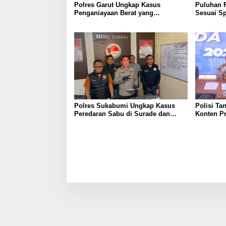
Polres Garut Ungkap Kasus
Puluhan 
Penganiayaan Berat yang
Sesuai Sp
Mengakibatkan Korban Meninggal
Wanaraja 
Dunia
Polisi
Polres Sukabumi Ungkap Kasus
Polisi Ta
Peredaran Sabu di Surade dan
Konten P
Ciemas, Tiga Tersangka Diamankan
Palsu Soa