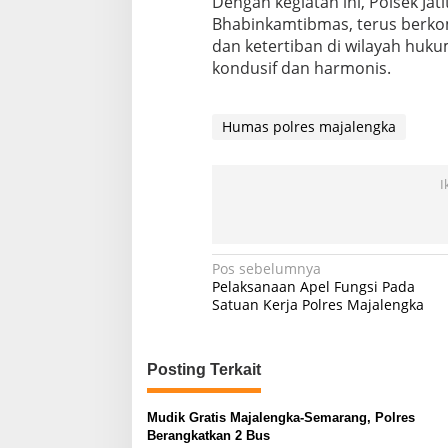
Dengan kegiatan ini, Polsek Jati
Bhabinkamtibmas, terus berko
dan ketertiban di wilayah huku
kondusif dan harmonis.
Humas polres majalengka
I
Navigasi
Pos sebelumnya
Pelaksanaan Apel Fungsi Pada
pos
Satuan Kerja Polres Majalengka
Posting Terkait
Mudik Gratis Majalengka-Semarang, Polres
Berangkatkan 2 Bus