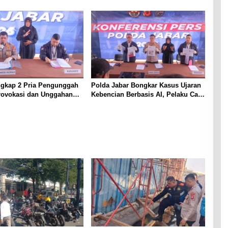
Terjaring Penertiban
Lakukan Oleh TKP
ngkap 2 Pria Pengunggah
Polda Jabar Bongkar Kasus Ujaran
rovokasi dan Unggahan
Kebencian Berbasis AI, Pelaku Cari
l Pemerintah di Threads
Engagement dan Finansial