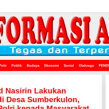
Polri
Politik
Budaya
Ekonomi
Sosial
Olahraga
PEND
d Nasirin Lakukan
di Desa Sumberkulon,
olri kepada Masyarakat