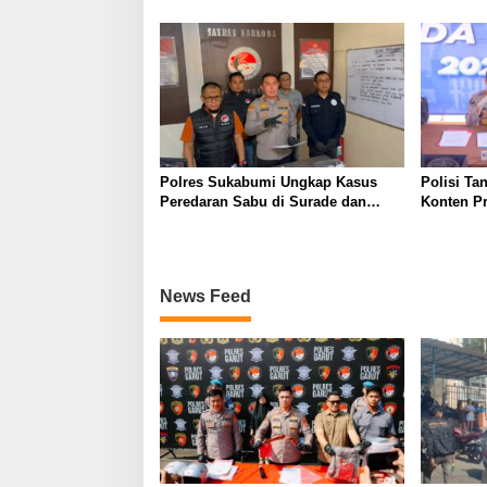
Mengakibatkan Korban Meninggal
Wanaraja 
Dunia
Polisi
Polres Sukabumi Ungkap Kasus
Polisi Ta
Peredaran Sabu di Surade dan
Konten P
Ciemas, Tiga Tersangka Diamankan
Palsu Soa
News Feed