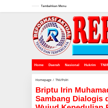
Lewati
ke
Tambahkan Menu
konten
Home
Daerah
Nasional
Hukrim
TNI/
Briptu
Homepage
/
TNI/Polri
Irin
Briptu Irin Muhama
Muhamad
Nasirin
Sambang Dialogis 
Lakukan
Sambang
Wujud Kepedulian P
Dialogis