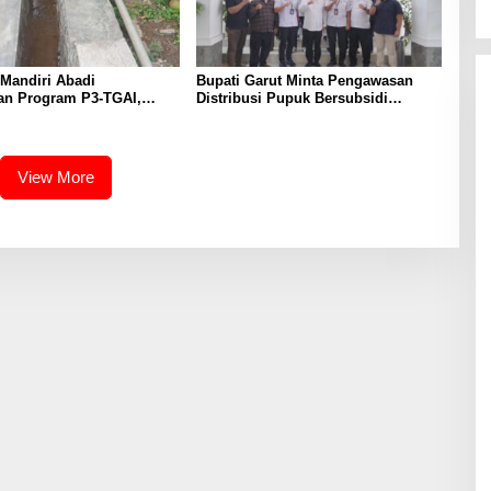
Mandiri Abadi
Bupati Garut Minta Pengawasan
an Program P3-TGAI,
Distribusi Pupuk Bersubsidi
ringan Irigasi di
Diperketat, Pendaftaran RDKK
a
Dioptimalkan
View More