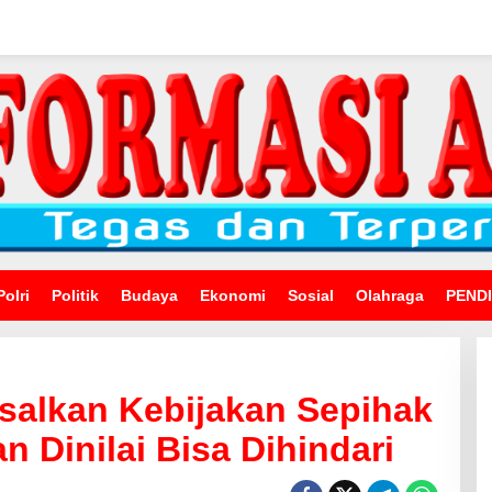
Polri
Politik
Budaya
Ekonomi
Sosial
Olahraga
PEND
salkan Kebijakan Sepihak
 Dinilai Bisa Dihindari