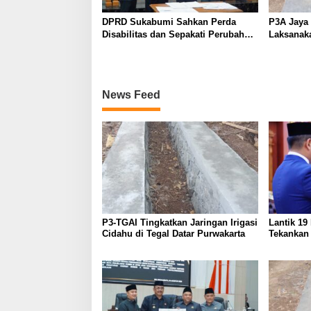
DPRD Sukabumi Sahkan Perda
P3A Jaya 
Disabilitas dan Sepakati Perubahan
Laksanak
KUA-PPAS 2026
Perkuat Ja
Wanayas
News Feed
P3-TGAI Tingkatkan Jaringan Irigasi
Lantik 19
Cidahu di Tegal Datar Purwakarta
Tekankan
kepada M