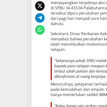
menyayangkan terjadinya aksi 
di SPBU 34.433.04 Palabuhanrat
tersebut dipicu perubahan jam
dari pagi hari menjadi sore hari
dahulu.
Sekretaris Dinas Perikanan Ka
menyebut bahwa perubahan keb
telah menimbulkan miskomunik
nelayan.
“Seharusnya pihak SPBU melakuk
kepada para nelayan maupun ke
timbul salah paham dan keresah
dikonfirmasi di ruang kerjanya,
Menurutnya, pelayanan terhada
pada kemudahan dan empati, t
hanya memerlukan sedikit BBM
“Kalau hanya satu jeriken sepul