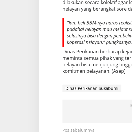
dilakukan secara kolektif agar l
nelayan yang berangkat sore d
“Jam beli BBM-nya harus realis
padahal nelayan mau melaut so
solusinya bisa dengan pembelia
koperasi nelayan,” pungkasnya.
Dinas Perikanan berharap kejad
meminta semua pihak yang ter
nelayan bisa menjunjung tinggi
komitmen pelayanan. (Asep)
Dinas Perikanan Sukabumi
I
Navigasi
Pos sebelumnya