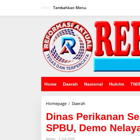
Lewati
ke
Tambahkan Menu
konten
Home
Daerah
Nasional
Hukrim
TNI/
Dinas
Homepage
/
Daerah
Perikanan
Dinas Perikanan Se
Sesalkan
Kebijakan
SPBU, Demo Nelayan
Sepihak
SPBU,
Demo
Admin
7 Juli 2025