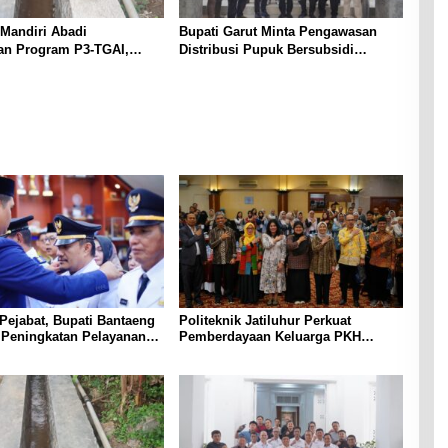
Mandiri Abadi
Bupati Garut Minta Pengawasan
an Program P3-TGAI,
Distribusi Pupuk Bersubsidi
ringan Irigasi di
Diperketat, Pendaftaran RDKK
a
Dioptimalkan
 Pejabat, Bupati Bantaeng
Politeknik Jatiluhur Perkuat
 Peningkatan Pelayanan
Pemberdayaan Keluarga PKH
asyarakat
melalui Literasi Digital