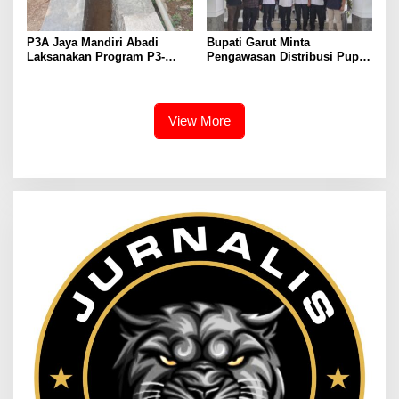
P3A Jaya Mandiri Abadi
Bupati Garut Minta
Laksanakan Program P3-
Pengawasan Distribusi Pupuk
TGAI, Perkuat Jaringan
Bersubsidi Diperketat,
Irigasi di Wanayasa
Pendaftaran RDKK
Dioptimalkan
View More