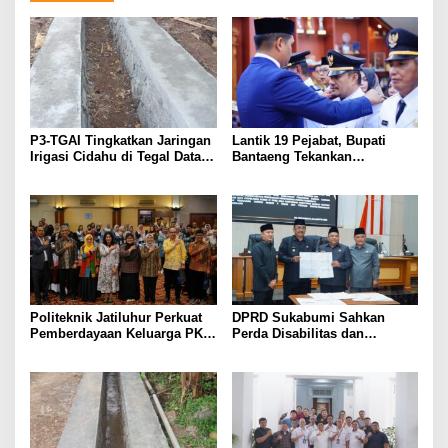
P3-TGAI Tingkatkan Jaringan
Lantik 19 Pejabat, Bupati
Irigasi Cidahu di Tegal Datar
Bantaeng Tekankan
Purwakarta
Peningkatan Pelayanan
kepada Masyarakat
Politeknik Jatiluhur Perkuat
DPRD Sukabumi Sahkan
Pemberdayaan Keluarga PKH
Perda Disabilitas dan
melalui Literasi Digital
Sepakati Perubahan KUA-
PPAS 2026