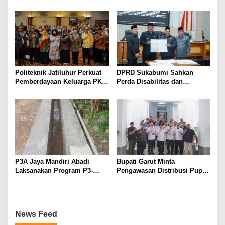
Purwakarta
Peningkatan Pelayanan
kepada Masyarakat
Politeknik Jatiluhur Perkuat
DPRD Sukabumi Sahkan
Pemberdayaan Keluarga PKH
Perda Disabilitas dan
melalui Literasi Digital
Sepakati Perubahan KUA-
PPAS 2026
P3A Jaya Mandiri Abadi
Bupati Garut Minta
Laksanakan Program P3-
Pengawasan Distribusi Pupuk
TGAI, Perkuat Jaringan
Bersubsidi Diperketat,
Irigasi di Wanayasa
Pendaftaran RDKK
Dioptimalkan
News Feed