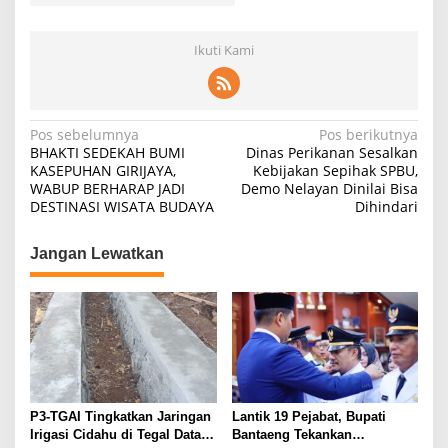
Ikuti Kami
Navigasi
Pos sebelumnya
Pos berikutnya
BHAKTI SEDEKAH BUMI
Dinas Perikanan Sesalkan
pos
KASEPUHAN GIRIJAYA,
Kebijakan Sepihak SPBU,
WABUP BERHARAP JADI
Demo Nelayan Dinilai Bisa
DESTINASI WISATA BUDAYA
Dihindari
Jangan Lewatkan
P3-TGAI Tingkatkan Jaringan
Lantik 19 Pejabat, Bupati
Irigasi Cidahu di Tegal Datar
Bantaeng Tekankan