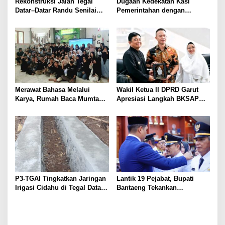
Rekonstruksi Jalan Tegal
Dugaan Kedekatan Kasi
Datar–Datar Randu Senilai
Pemerintahan dengan
Rp2,31 Miliar Mulai
Pengurus BUMDes
Dikerjakan
Kutawaringin Jadi Sorotan,
Media Minta Klarifikasi
Merawat Bahasa Melalui
Wakil Ketua II DPRD Garut
Karya, Rumah Baca Mumtaz
Apresiasi Langkah BKSAP
Peduli Gelar Pelatihan
DPR-RI Dorong Potensi
Menulis Artikel bagi Generasi
Ekonomi Garut Tembus Pasar
Muda
Internasional
P3-TGAI Tingkatkan Jaringan
Lantik 19 Pejabat, Bupati
Irigasi Cidahu di Tegal Datar
Bantaeng Tekankan
Purwakarta
Peningkatan Pelayanan
kepada Masyarakat