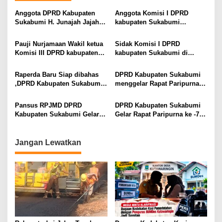
Anggota DPRD Kabupaten
Anggota Komisi I DPRD
Sukabumi H. Junajah Jajah
kabupaten Sukabumi
Nurdiansyah Ajak Masyarakat
mendorong penertiban
Maknai Tahun Baru Islam
perizinan pemanfaatan air
Pauji Nurjamaan Wakil ketua
Sidak Komisi I DPRD
1448 H dengan Semangat
tanah di wilayahnya.
Komisi III DPRD kabupaten
kabupaten Sukabumi di
Hijrah
Sukabumi mengingat selalu
kecamatan Cicurug
intens memantau harga
Raperda Baru Siap dibahas
DPRD Kabupaten Sukabumi
bahan pokok di para penjual.
,DPRD Kabupaten Sukabumi
menggelar Rapat Paripurna
siap Kawal Legislatif
ke-27 pada Tahun Sidang
2025
Pansus RPJMD DPRD
DPRD Kabupaten Sukabumi
Kabupaten Sukabumi Gelar
Gelar Rapat Paripurna ke -7
Rapat Kerja Bahas Raperda
Tahun Sidang 2025
2025–2029
Jangan Lewatkan