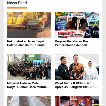
News Feed
Rekonstruksi Jalan Tegal
Dugaan Kedekatan Kasi
Datar–Datar Randu Senilai
Pemerintahan dengan
Rp2,31 Miliar Mulai
Pengurus BUMDes
Dikerjakan
Kutawaringin Jadi Sorotan,
Media Minta Klarifikasi
Merawat Bahasa Melalui
Wakil Ketua II DPRD Garut
Karya, Rumah Baca Mumtaz
Apresiasi Langkah BKSAP
Peduli Gelar Pelatihan
DPR-RI Dorong Potensi
Menulis Artikel bagi Generasi
Ekonomi Garut Tembus Pasar
Muda
Internasional