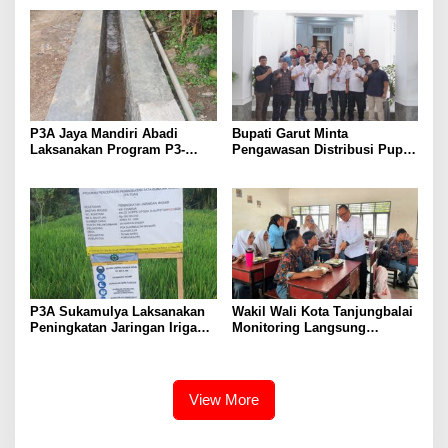
PPAS 2026
P3A Jaya Mandiri Abadi
Bupati Garut Minta
Laksanakan Program P3-
Pengawasan Distribusi Pupuk
TGAI, Perkuat Jaringan
Bersubsidi Diperketat,
Irigasi di Wanayasa
Pendaftaran RDKK
Dioptimalkan
P3A Sukamulya Laksanakan
Wakil Wali Kota Tanjungbalai
Peningkatan Jaringan Irigasi,
Monitoring Langsung
Dukung Produktivitas
Distribusi MBG di SMA
Pertanian di Tegalwaru
Negeri 2
View More