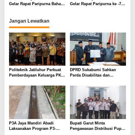
Gelar Rapat Paripurna Bahas
Gelar Rapat Paripurna ke -7
Perubahan KUA dan PPAS
Tahun Sidang 2025
2025
Jangan Lewatkan
Politeknik Jatiluhur Perkuat
DPRD Sukabumi Sahkan
Pemberdayaan Keluarga PKH
Perda Disabilitas dan
melalui Literasi Digital
Sepakati Perubahan KUA-
PPAS 2026
P3A Jaya Mandiri Abadi
Bupati Garut Minta
Laksanakan Program P3-
Pengawasan Distribusi Pupuk
TGAI, Perkuat Jaringan
Bersubsidi Diperketat,