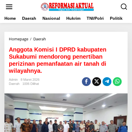
Lewati
ke
konten
Home
Daerah
Nasional
Hukrim
TNI/Polri
Politik
B
Anggota
Homepage
/
Daerah
Komisi
Anggota Komisi I DPRD kabupaten
I
DPRD
Sukabumi mendorong penertiban
kabupaten
perizinan pemanfaatan air tanah di
Sukabumi
wilayahnya.
mendorong
penertiban
Admin
8 Maret 2026
perizinan
Daerah
1006 Dilihat
pemanfaatan
air
tanah
di
wilayahnya.