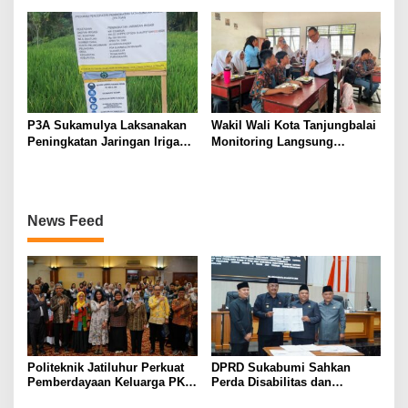
Irigasi di Wanayasa
Pendaftaran RDKK
Dioptimalkan
P3A Sukamulya Laksanakan
Wakil Wali Kota Tanjungbalai
Peningkatan Jaringan Irigasi,
Monitoring Langsung
Dukung Produktivitas
Distribusi MBG di SMA
Pertanian di Tegalwaru
Negeri 2
News Feed
Politeknik Jatiluhur Perkuat
DPRD Sukabumi Sahkan
Pemberdayaan Keluarga PKH
Perda Disabilitas dan
melalui Literasi Digital
Sepakati Perubahan KUA-