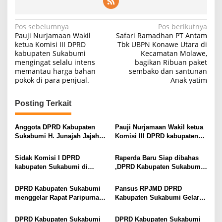
Navigasi
Pos sebelumnya
Pos berikutnya
Pauji Nurjamaan Wakil
Safari Ramadhan PT Antam
pos
ketua Komisi III DPRD
Tbk UBPN Konawe Utara di
kabupaten Sukabumi
Kecamatan Molawe,
mengingat selalu intens
bagikan Ribuan paket
memantau harga bahan
sembako dan santunan
pokok di para penjual.
Anak yatim
Posting Terkait
Anggota DPRD Kabupaten
Pauji Nurjamaan Wakil ketua
Sukabumi H. Junajah Jajah
Komisi III DPRD kabupaten
Nurdiansyah Ajak Masyarakat
Sukabumi mengingat selalu
Maknai Tahun Baru Islam
intens memantau harga
Sidak Komisi I DPRD
Raperda Baru Siap dibahas
1448 H dengan Semangat
bahan pokok di para penjual.
kabupaten Sukabumi di
,DPRD Kabupaten Sukabumi
Hijrah
kecamatan Cicurug
siap Kawal Legislatif
DPRD Kabupaten Sukabumi
Pansus RPJMD DPRD
menggelar Rapat Paripurna
Kabupaten Sukabumi Gelar
ke-27 pada Tahun Sidang
Rapat Kerja Bahas Raperda
2025
2025–2029
DPRD Kabupaten Sukabumi
DPRD Kabupaten Sukabumi