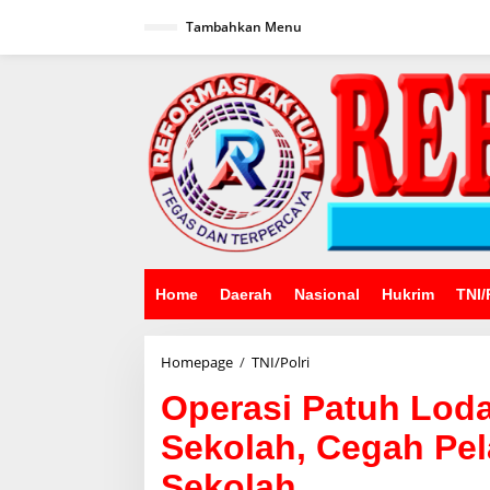
Lewati
ke
Tambahkan Menu
konten
Home
Daerah
Nasional
Hukrim
TNI/
Operasi
Homepage
/
TNI/Polri
Patuh
Operasi Patuh Loda
Lodaya
2025:
Sekolah, Cegah Pe
Polisi
Masuk
Sekolah
Sekolah,