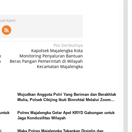
kuti Kami
Pos berikutnya
Kapolsek Majalengka Kota
k
Monitoring Penyaluran Bantuan
n
Beras Pangan Pemerintah di Wilayah
Kecamatan Majalengka
Wujudkan Anggota Polri Yang Beriman dan Berakhlak
Mulia, Polsek Cikijing Ikuti Binrohtal Melalui Zoom
Meeting
untuk
Polres Majalengka Gelar Apel KRYD Gabungan untuk
Jaga Kondusifitas Wilayah
i
Waka Polres Majalengka Tekankan Disiplin dan