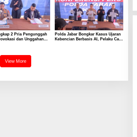
ngkap 2 Pria Pengunggah
Polda Jabar Bongkar Kasus Ujaran
rovokasi dan Unggahan
Kebencian Berbasis AI, Pelaku Cari
l Pemerintah di Threads
Engagement dan Finansial
View More