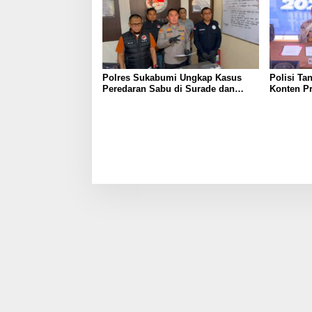
Polres Sukabumi Ungkap Kasus
Polisi Ta
Peredaran Sabu di Surade dan
Konten P
Ciemas, Tiga Tersangka Diamankan
Palsu Soa