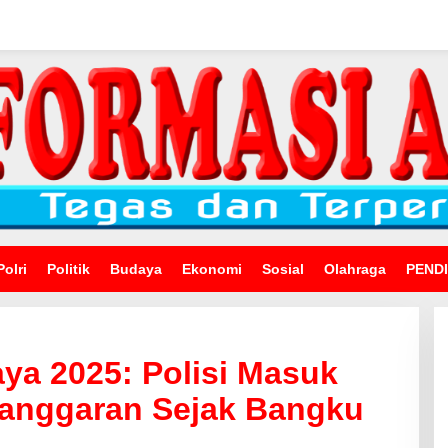
Polri
Politik
Budaya
Ekonomi
Sosial
Olahraga
PEND
ya 2025: Polisi Masuk
langgaran Sejak Bangku