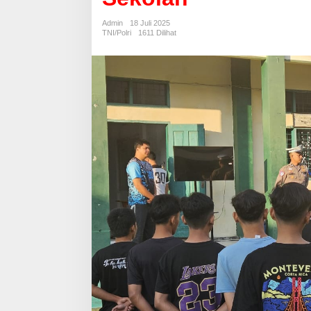
Cegah
Pelanggaran
Admin
18 Juli 2025
Sejak
TNI/Polri
1611 Dilihat
Bangku
Sekolah