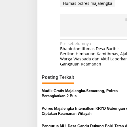
Humas polres majalengka
I
Navigasi
Pos sebelumnya
Bhabinkamtibmas Desa Baribis
pos
Berikan Himbauan Kamtibmas, Aja
Warga Waspada dan Aktif Laporka
Gangguan Keamanan
Posting Terkait
Mudik Gratis Majalengka-Semarang, Polres
Berangkatkan 2 Bus
Polres Majalengka Intensifkan KRYD Gabungan 
Ciptakan Keamanan Wilayah
Pengurus MUI Desa Gandu Dukung Polri Tetap d