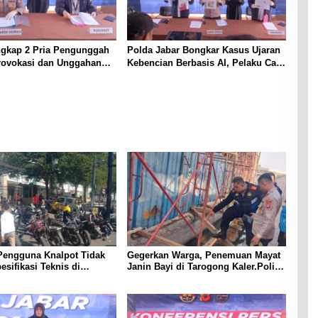
ngkap 2 Pria Pengunggah
Polda Jabar Bongkar Kasus Ujaran
rovokasi dan Unggahan
Kebencian Berbasis AI, Pelaku Cari
l Pemerintah di Threads
Engagement dan Finansial
Pengguna Knalpot Tidak
Gegerkan Warga, Penemuan Mayat
esifikasi Teknis di
Janin Bayi di Tarogong Kaler.Polisi
Terjaring Penertiban
Lakukan Oleh TKP