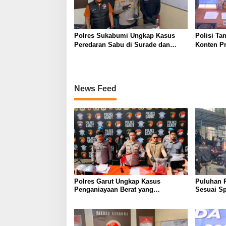
Polres Sukabumi Ungkap Kasus
Polisi Ta
Peredaran Sabu di Surade dan
Konten P
Ciemas, Tiga Tersangka Diamankan
Palsu Soa
News Feed
Polres Garut Ungkap Kasus
Puluhan 
Penganiayaan Berat yang
Sesuai Sp
Mengakibatkan Korban Meninggal
Wanaraja 
Dunia
Polisi