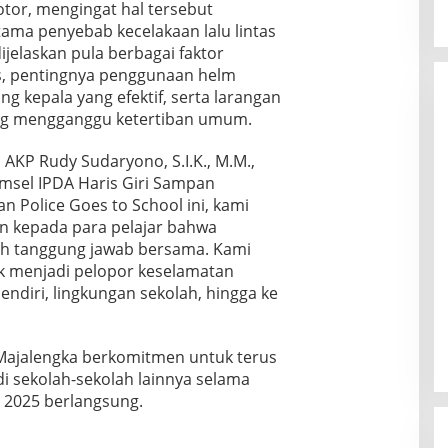
or, mengingat hal tersebut
tama penyebab kecelakaan lalu lintas
dijelaskan pula berbagai faktor
as, pentingnya penggunaan helm
g kepala yang efektif, serta larangan
ng mengganggu ketertiban umum.
 AKP Rudy Sudaryono, S.I.K., M.M.,
msel IPDA Haris Giri Sampan
n Police Goes to School ini, kami
kepada para pelajar bahwa
lah tanggung jawab bersama. Kami
k menjadi pelopor keselamatan
 sendiri, lingkungan sekolah, hingga ke
 Majalengka berkomitmen untuk terus
i sekolah-sekolah lainnya selama
 2025 berlangsung.