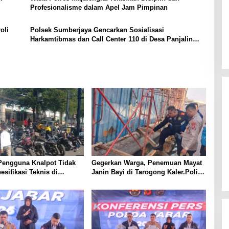
Profesionalisme dalam Apel Jam Pimpinan
oli
Polsek Sumberjaya Gencarkan Sosialisasi
Harkamtibmas dan Call Center 110 di Desa Panjalin
Kidul
Pengguna Knalpot Tidak
Gegerkan Warga, Penemuan Mayat
esifikasi Teknis di
Janin Bayi di Tarogong Kaler.Polisi
Terjaring Penertiban
Lakukan Oleh TKP