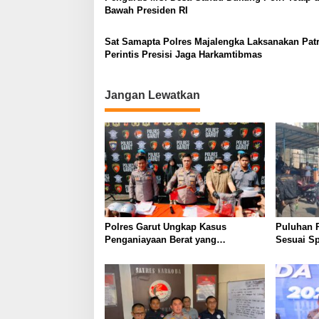
Bawah Presiden RI
Sat Samapta Polres Majalengka Laksanakan Patr
Perintis Presisi Jaga Harkamtibmas
Jangan Lewatkan
Polres Garut Ungkap Kasus
Puluhan 
Penganiayaan Berat yang
Sesuai Sp
Mengakibatkan Korban Meninggal
Wanaraja 
Dunia
Polisi