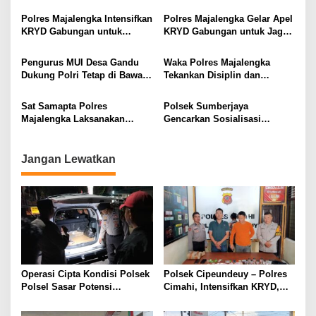
Berangkatkan 2 Bus
Mulia, Polsek Cikijing Ikuti
Binrohtal Melalui Zoom
Polres Majalengka Intensifkan
Polres Majalengka Gelar Apel
Meeting
KRYD Gabungan untuk
KRYD Gabungan untuk Jaga
Ciptakan Keamanan Wilayah
Kondusifitas Wilayah
Pengurus MUI Desa Gandu
Waka Polres Majalengka
Dukung Polri Tetap di Bawah
Tekankan Disiplin dan
Presiden RI
Profesionalisme dalam Apel
Jam Pimpinan
Sat Samapta Polres
Polsek Sumberjaya
Majalengka Laksanakan
Gencarkan Sosialisasi
Patroli Perintis Presisi Jaga
Harkamtibmas dan Call
Harkamtibmas
Center 110 di Desa Panjalin
Kidul
Jangan Lewatkan
Operasi Cipta Kondisi Polsek
Polsek Cipeundeuy – Polres
Polsel Sasar Potensi
Cimahi, Intensifkan KRYD,
Gangguan Kamtibmas di
Cegah C3 Dan Tekan
Malam Hari
Peredaran Narkoba, Miras