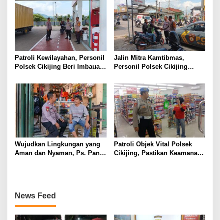
serta Obat Terlarang
Patroli Kewilayahan, Personil
Jalin Mitra Kamtibmas,
Polsek Cikijing Beri Imbauan
Personil Polsek Cikijing
Kepada Security SPBU
Optimalkan Sambang kepada
Pengendara Ojek Pangkalan
Wujudkan Lingkungan yang
Patroli Objek Vital Polsek
Aman dan Nyaman, Ps. Panit
Cikijing, Pastikan Keamanan
Samapta l Polsek Cikijing
Minimarket dan Beri Rasa
Sambangi Warga Desa
Aman Kepada Masyarakat
Cikijing
News Feed