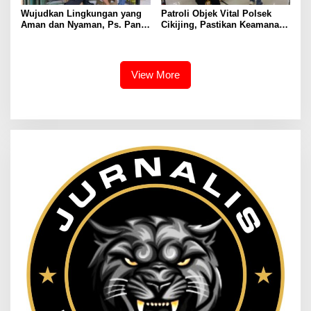
Wujudkan Lingkungan yang
Patroli Objek Vital Polsek
Aman dan Nyaman, Ps. Panit
Cikijing, Pastikan Keamanan
Samapta l Polsek Cikijing
Minimarket dan Beri Rasa
Sambangi Warga Desa
Aman Kepada Masyarakat
Cikijing
View More