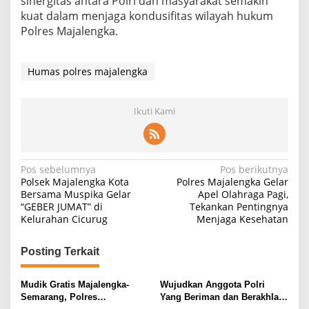
sinergitas antara Polri dan masyarakat semakin
kuat dalam menjaga kondusifitas wilayah hukum
Polres Majalengka.
Humas polres majalengka
Ikuti Kami
Navigasi
Pos sebelumnya
Pos berikutnya
Polsek Majalengka Kota
Polres Majalengka Gelar
pos
Bersama Muspika Gelar
Apel Olahraga Pagi,
“GEBER JUMAT” di
Tekankan Pentingnya
Kelurahan Cicurug
Menjaga Kesehatan
Posting Terkait
Mudik Gratis Majalengka-
Wujudkan Anggota Polri
Semarang, Polres
Yang Beriman dan Berakhlak