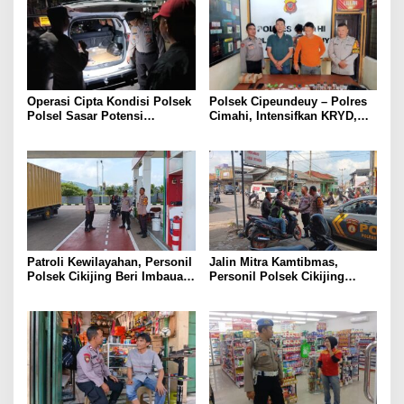
Operasi Cipta Kondisi Polsek
Polsek Cipeundeuy – Polres
Polsel Sasar Potensi
Cimahi, Intensifkan KRYD,
Gangguan Kamtibmas di
Cegah C3 Dan Tekan
Malam Hari
Peredaran Narkoba, Miras
serta Obat Terlarang
Patroli Kewilayahan, Personil
Jalin Mitra Kamtibmas,
Polsek Cikijing Beri Imbauan
Personil Polsek Cikijing
Kepada Security SPBU
Optimalkan Sambang kepada
Pengendara Ojek Pangkalan