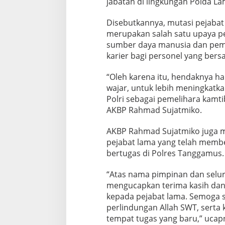
jabatan di lingkungan Polda L
Disebutkannya, mutasi pejabat
merupakan salah satu upaya p
sumber daya manusia dan pem
karier bagi personel yang bers
“Oleh karena itu, hendaknya hal
wajar, untuk lebih meningkatka
Polri sebagai pemelihara kamt
AKBP Rahmad Sujatmiko.
AKBP Rahmad Sujatmiko juga 
pejabat lama yang telah membe
bertugas di Polres Tanggamus.
“Atas nama pimpinan dan selur
mengucapkan terima kasih dan 
kepada pejabat lama. Semoga s
perlindungan Allah SWT, serta 
tempat tugas yang baru,” ucap