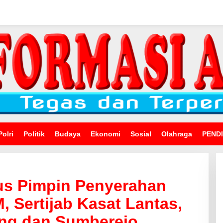
Polri
Politik
Budaya
Ekonomi
Sosial
Olahraga
PEND
s Pimpin Penyerahan
 Sertijab Kasat Lantas,
ng dan Sumberejo