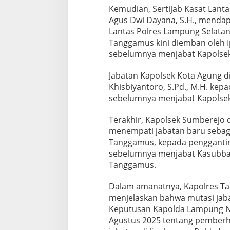
Kemudian, Sertijab Kasat Lant
Agus Dwi Dayana, S.H., menda
Lantas Polres Lampung Selatan.
Tanggamus kini diemban oleh I
sebelumnya menjabat Kapolsek
Jabatan Kapolsek Kota Agung di
Khisbiyantoro, S.Pd., M.H. kepa
sebelumnya menjabat Kapolsek
Terakhir, Kapolsek Sumberejo d
menempati jabatan baru sebag
Tanggamus, kepada penggantiny
sebelumnya menjabat Kasubba
Tanggamus.
Dalam amanatnya, Kapolres T
menjelaskan bahwa mutasi jabat
Keputusan Kapolda Lampung No
Agustus 2025 tentang pember