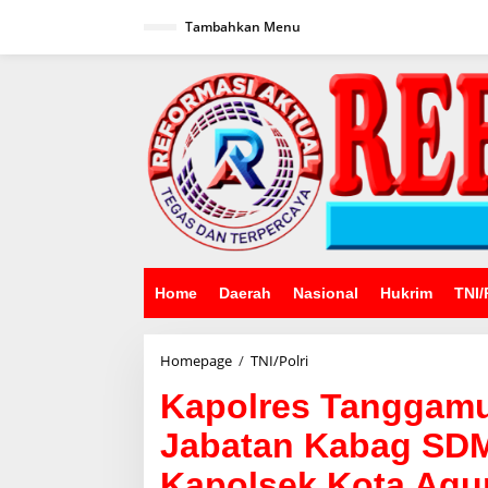
Lewati
ke
Tambahkan Menu
konten
Home
Daerah
Nasional
Hukrim
TNI/
Kapolres
Homepage
/
TNI/Polri
Tanggamus
Kapolres Tanggamu
Pimpin
Penyerahan
Jabatan Kabag SDM,
Jabatan
Kabag
Kapolsek Kota Agu
SDM,