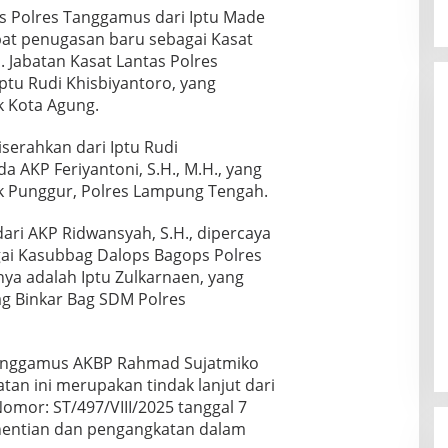
as Polres Tanggamus dari Iptu Made
pat penugasan baru sebagai Kasat
 Jabatan Kasat Lantas Polres
ptu Rudi Khisbiyantoro, yang
 Kota Agung.
serahkan dari Iptu Rudi
da AKP Feriyantoni, S.H., M.H., yang
 Punggur, Polres Lampung Tengah.
ari AKP Ridwansyah, S.H., dipercaya
ai Kasubbag Dalops Bagops Polres
a adalah Iptu Zulkarnaen, yang
g Binkar Bag SDM Polres
anggamus AKBP Rahmad Sujatmiko
an ini merupakan tindak lanjut dari
mor: ST/497/VIII/2025 tanggal 7
hentian dan pengangkatan dalam