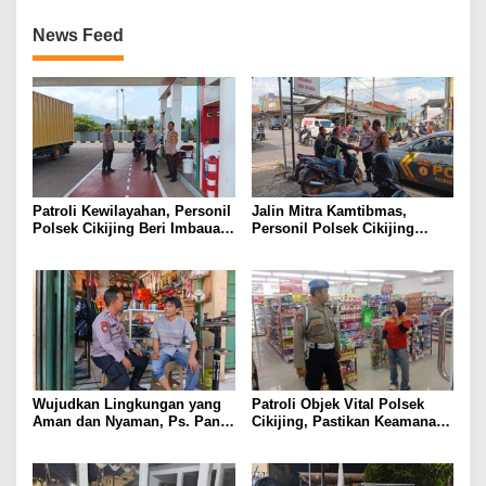
News Feed
Patroli Kewilayahan, Personil
Jalin Mitra Kamtibmas,
Polsek Cikijing Beri Imbauan
Personil Polsek Cikijing
Kepada Security SPBU
Optimalkan Sambang kepada
Pengendara Ojek Pangkalan
Wujudkan Lingkungan yang
Patroli Objek Vital Polsek
Aman dan Nyaman, Ps. Panit
Cikijing, Pastikan Keamanan
Samapta l Polsek Cikijing
Minimarket dan Beri Rasa
Sambangi Warga Desa
Aman Kepada Masyarakat
Cikijing