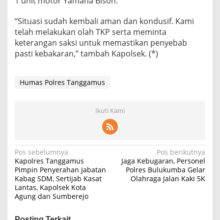
1 unit motor Yamaha Bison.
“Situasi sudah kembali aman dan kondusif. Kami
telah melakukan olah TKP serta meminta
keterangan saksi untuk memastikan penyebab
pasti kebakaran,” tambah Kapolsek. (*)
Humas Polres Tanggamus
Ikuti Kami
Navigasi
Pos sebelumnya
Pos berikutnya
Kapolres Tanggamus
Jaga Kebugaran, Personel
pos
Pimpin Penyerahan Jabatan
Polres Bulukumba Gelar
Kabag SDM, Sertijab Kasat
Olahraga Jalan Kaki 5K
Lantas, Kapolsek Kota
Agung dan Sumberejo
Posting Terkait