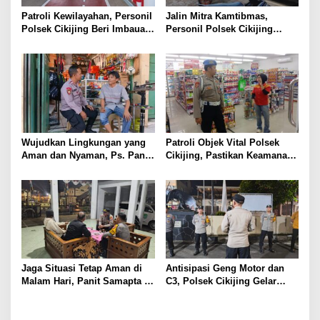
Patroli Kewilayahan, Personil
Jalin Mitra Kamtibmas,
Polsek Cikijing Beri Imbauan
Personil Polsek Cikijing
Kepada Security SPBU
Optimalkan Sambang kepada
Pengendara Ojek Pangkalan
Wujudkan Lingkungan yang
Patroli Objek Vital Polsek
Aman dan Nyaman, Ps. Panit
Cikijing, Pastikan Keamanan
Samapta l Polsek Cikijing
Minimarket dan Beri Rasa
Sambangi Warga Desa
Aman Kepada Masyarakat
Cikijing
Jaga Situasi Tetap Aman di
Antisipasi Geng Motor dan
Malam Hari, Panit Samapta II
C3, Polsek Cikijing Gelar
Polsek Cikijing Sambangi
Apel dan Patroli Malam
Kantor Desa Kasturi