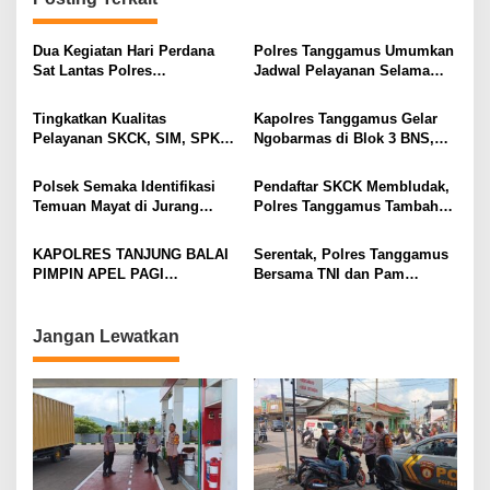
Dua Kegiatan Hari Perdana
Polres Tanggamus Umumkan
Sat Lantas Polres
Jadwal Pelayanan Selama
Tanggamus, Ini Sasaran
Libur Natal 2025 Dan Tahun
Operasi Keselamatan 2026
Baru 2026
Tingkatkan Kualitas
Kapolres Tanggamus Gelar
Pelayanan SKCK, SIM, SPKT
Ngobarmas di Blok 3 BNS,
dan Penyidikan, Polres
Serap Aspirasi Warga Soal
Tanggamus Gelar FKP 2025
Kamtibmas
Polsek Semaka Identifikasi
Pendaftar SKCK Membludak,
Temuan Mayat di Jurang
Polres Tanggamus Tambah
Rewel
Fasilitas Tenda dan Kursi
KAPOLRES TANJUNG BALAI
Serentak, Polres Tanggamus
PIMPIN APEL PAGI
Bersama TNI dan Pam
GABUNGAN PENGAMANAN
Swakarsa Gelar Patroli
AKSI UNJUK RASA.
Gabungan Cipta Kondisi
Jangan Lewatkan