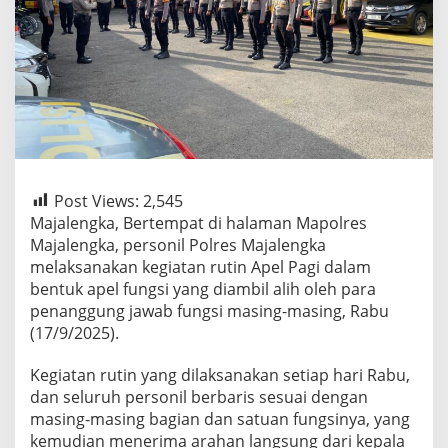
Post Views:
2,545
Majalengka, Bertempat di halaman Mapolres
Majalengka, personil Polres Majalengka
melaksanakan kegiatan rutin Apel Pagi dalam
bentuk apel fungsi yang diambil alih oleh para
penanggung jawab fungsi masing-masing, Rabu
(17/9/2025).
Kegiatan rutin yang dilaksanakan setiap hari Rabu,
dan seluruh personil berbaris sesuai dengan
masing-masing bagian dan satuan fungsinya, yang
kemudian menerima arahan langsung dari kepala