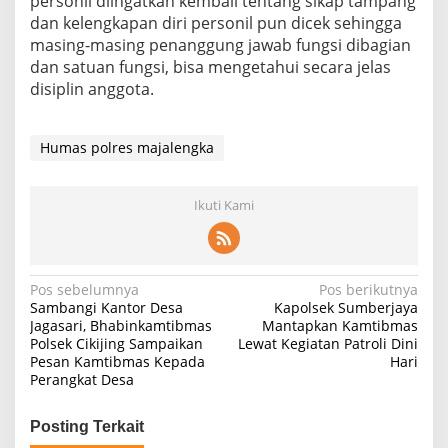
personil diingatkan kembali tentang sikap tampang
dan kelengkapan diri personil pun dicek sehingga
masing-masing penanggung jawab fungsi dibagian
dan satuan fungsi, bisa mengetahui secara jelas
disiplin anggota.
Humas polres majalengka
Ikuti Kami
Navigasi
Pos sebelumnya
Pos berikutnya
Sambangi Kantor Desa
Kapolsek Sumberjaya
pos
Jagasari, Bhabinkamtibmas
Mantapkan Kamtibmas
Polsek Cikijing Sampaikan
Lewat Kegiatan Patroli Dini
Pesan Kamtibmas Kepada
Hari
Perangkat Desa
Posting Terkait