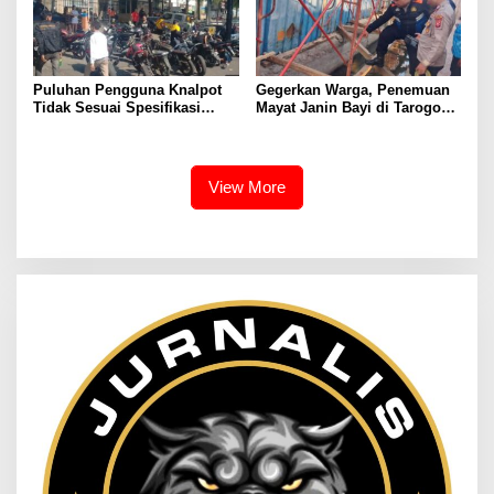
Puluhan Pengguna Knalpot
Gegerkan Warga, Penemuan
Tidak Sesuai Spesifikasi
Mayat Janin Bayi di Tarogong
Teknis di Wanaraja Terjaring
Kaler.Polisi Lakukan Oleh
Penertiban Polisi
TKP
View More