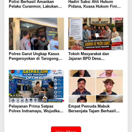
Polisi Berhasil Amankan
Hadiri Saksi Ahli Hukum
Pelaku Curanmor, Lakukan
Pidana, Kuasa Hukum Fini
Aksi Pencuriaan Saat Kunci
Fong Menyatakan Diduga ada
Masih Menempel
Cacat Hukum Dalam
Penyitaan Aset Oleh Polda
Lampung
Polres Garut Ungkap Kasus
Tokoh Masyarakat dan
Pengeroyokan di Tarogong
Jajaran BPD Desa
Kaler, 22 Terduga Pelaku
Tanjungmulya Layangkan
Berhasil Diamankan
Surat Audiensi ke Polres
Garut, Pertanyakan Progres
Penanganan Dugaan
Penggelapan Dana Desa dan
Program PKH
Pelayanan Prima Satpas
Empat Pemuda Mabuk
Polres Indramayu, Wujudkan
Bersenjata Tajam Berhasil
Pengurusan SIM yang Mudah
diamankan Polisi Saat Patroli
dan Terpercaya
Dini Hari