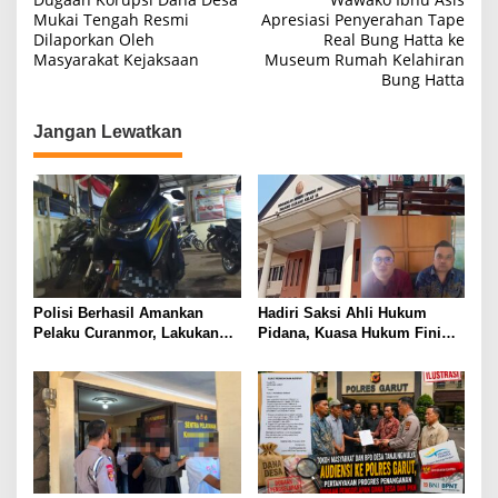
pos
Mukai Tengah Resmi
Apresiasi Penyerahan Tape
Dilaporkan Oleh
Real Bung Hatta ke
Masyarakat Kejaksaan
Museum Rumah Kelahiran
Bung Hatta
Jangan Lewatkan
Polisi Berhasil Amankan
Hadiri Saksi Ahli Hukum
Pelaku Curanmor, Lakukan
Pidana, Kuasa Hukum Fini
Aksi Pencuriaan Saat Kunci
Fong Menyatakan Diduga ada
Masih Menempel
Cacat Hukum Dalam
Penyitaan Aset Oleh Polda
Lampung