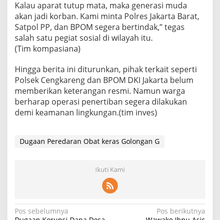
Kalau aparat tutup mata, maka generasi muda
akan jadi korban. Kami minta Polres Jakarta Barat,
Satpol PP, dan BPOM segera bertindak,” tegas
salah satu pegiat sosial di wilayah itu.
(Tim kompasiana)
Hingga berita ini diturunkan, pihak terkait seperti
Polsek Cengkareng dan BPOM DKI Jakarta belum
memberikan keterangan resmi. Namun warga
berharap operasi penertiban segera dilakukan
demi keamanan lingkungan.(tim inves)
Dugaan Peredaran Obat keras Golongan G
Ikuti Kami
Navigasi
Pos sebelumnya
Pos berikutnya
Dugaan Korupsi Dana Desa
Wawako Ibnu Asis