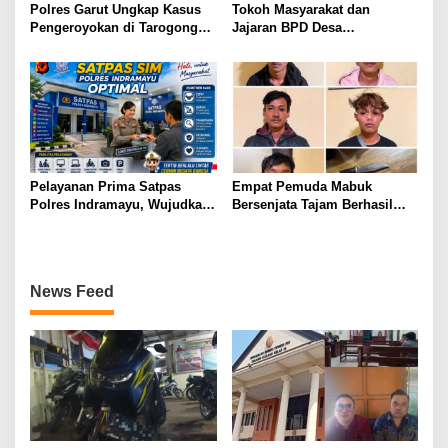
Polres Garut Ungkap Kasus
Tokoh Masyarakat dan
Pengeroyokan di Tarogong
Jajaran BPD Desa
Kaler, 22 Terduga Pelaku
Tanjungmulya Layangkan
Berhasil Diamankan
Surat Audiensi ke Polres
Garut, Pertanyakan Progres
Penanganan Dugaan
Penggelapan Dana Desa dan
Program PKH
Pelayanan Prima Satpas
Empat Pemuda Mabuk
Polres Indramayu, Wujudkan
Bersenjata Tajam Berhasil
Pengurusan SIM yang Mudah
diamankan Polisi Saat Patroli
dan Terpercaya
Dini Hari
News Feed