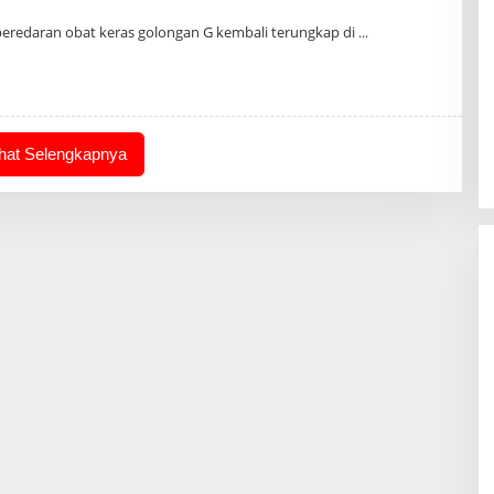
eh
min
 peredaran obat keras golongan G kembali terungkap di
ihat Selengkapnya