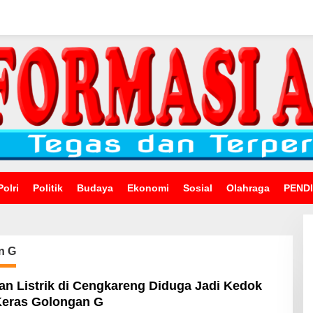
Polri
Politik
Budaya
Ekonomi
Sosial
Olahraga
PEND
n G
an Listrik di Cengkareng Diduga Jadi Kedok
Keras Golongan G