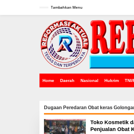
Lewati
ke
Tambahkan Menu
konten
Home
Daerah
Nasional
Hukrim
TNI/
Dugaan Peredaran Obat keras Golonga
Toko Kosmetik d
Penjualan Obat 