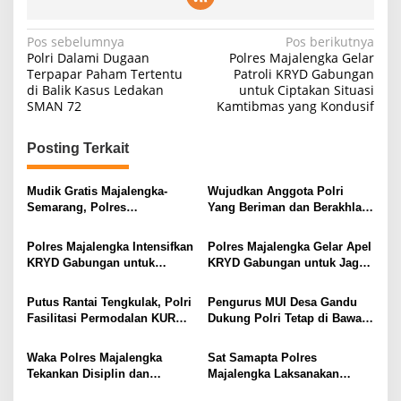
Navigasi
Pos sebelumnya
Pos berikutnya
Polri Dalami Dugaan
Polres Majalengka Gelar
pos
Terpapar Paham Tertentu
Patroli KRYD Gabungan
di Balik Kasus Ledakan
untuk Ciptakan Situasi
SMAN 72
Kamtibmas yang Kondusif
Posting Terkait
Mudik Gratis Majalengka-
Wujudkan Anggota Polri
Semarang, Polres
Yang Beriman dan Berakhlak
Berangkatkan 2 Bus
Mulia, Polsek Cikijing Ikuti
Binrohtal Melalui Zoom
Polres Majalengka Intensifkan
Polres Majalengka Gelar Apel
Meeting
KRYD Gabungan untuk
KRYD Gabungan untuk Jaga
Ciptakan Keamanan Wilayah
Kondusifitas Wilayah
Putus Rantai Tengkulak, Polri
Pengurus MUI Desa Gandu
Fasilitasi Permodalan KUR
Dukung Polri Tetap di Bawah
dan Penyerapan Bulog bagi
Presiden RI
Petani Jagung
Waka Polres Majalengka
Sat Samapta Polres
Tekankan Disiplin dan
Majalengka Laksanakan
Profesionalisme dalam Apel
Patroli Perintis Presisi Jaga