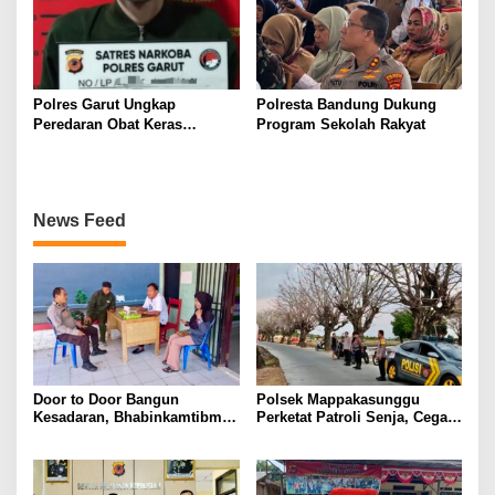
Polres Garut Ungkap
Polresta Bandung Dukung
Peredaran Obat Keras
Program Sekolah Rakyat
Terbatas Ilegal, Ratusan Butir
dan Dua Orang Berhasil
Diamankan
News Feed
Door to Door Bangun
Polsek Mappakasunggu
Kesadaran, Bhabinkamtibmas
Perketat Patroli Senja, Cegah
Pappa Sosialisasikan
Balap Liar Sebelum Ganggu
Layanan 110 dan Semangat
Ketertiban Warga
Kemerdekaan