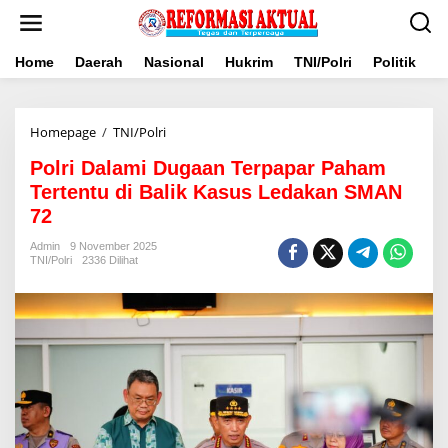
Lewati
ke
konten
Home
Daerah
Nasional
Hukrim
TNI/Polri
Politik
B
Polri
Homepage
/
TNI/Polri
Dalami
Polri Dalami Dugaan Terpapar Paham
Dugaan
Terpapar
Tertentu di Balik Kasus Ledakan SMAN
Paham
72
Tertentu
di
Admin
9 November 2025
Balik
TNI/Polri
2336 Dilihat
Kasus
Ledakan
SMAN
72