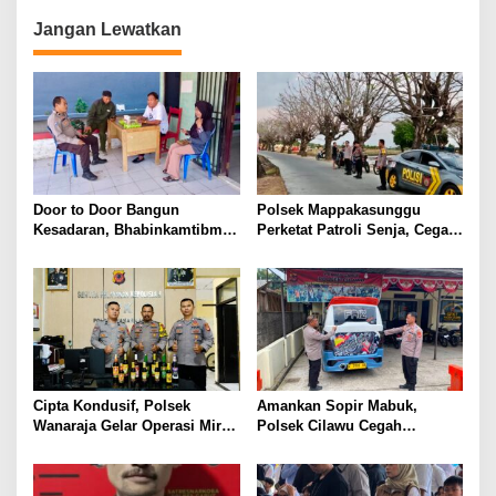
Jam Pimpinan
Harkamtibmas
Jangan Lewatkan
Door to Door Bangun
Polsek Mappakasunggu
Kesadaran, Bhabinkamtibmas
Perketat Patroli Senja, Cegah
Pappa Sosialisasikan
Balap Liar Sebelum Ganggu
Layanan 110 dan Semangat
Ketertiban Warga
Kemerdekaan
Cipta Kondusif, Polsek
Amankan Sopir Mabuk,
Wanaraja Gelar Operasi Miras
Polsek Cilawu Cegah
di Wilayah Hukumnya
Kecelakaan di Jalan Raya
Garut–Tasikmalaya