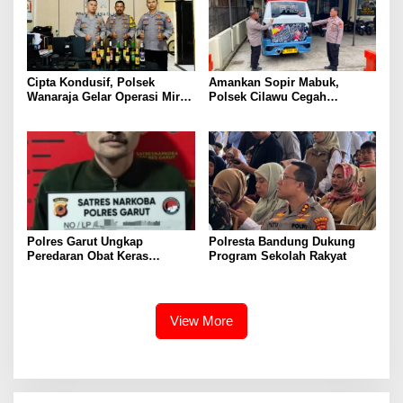
Cipta Kondusif, Polsek
Amankan Sopir Mabuk,
Wanaraja Gelar Operasi Miras
Polsek Cilawu Cegah
di Wilayah Hukumnya
Kecelakaan di Jalan Raya
Garut–Tasikmalaya
Polres Garut Ungkap
Polresta Bandung Dukung
Peredaran Obat Keras
Program Sekolah Rakyat
Terbatas Ilegal, Ratusan Butir
dan Dua Orang Berhasil
Diamankan
View More