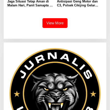
Jaga Situasi Tetap Aman di
Antisipasi Geng Motor dan
Malam Hari, Panit Samapta II
C3, Polsek Cikijing Gelar
Polsek Cikijing Sambangi
Apel dan Patroli Malam
Kantor Desa Kasturi
View More