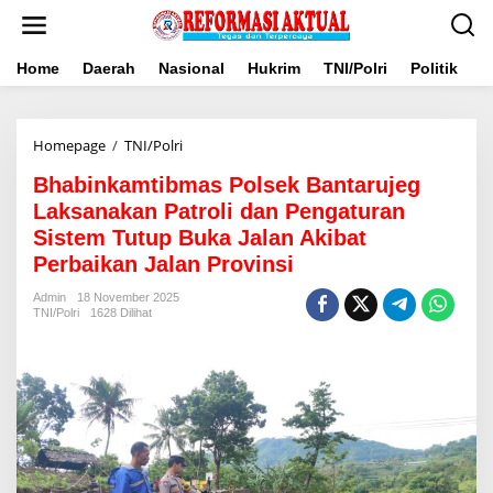
Lewati
ke
konten
Home
Daerah
Nasional
Hukrim
TNI/Polri
Politik
B
Bhabinkamtibmas
Homepage
/
TNI/Polri
Polsek
Bhabinkamtibmas Polsek Bantarujeg
Bantarujeg
Laksanakan
Laksanakan Patroli dan Pengaturan
Patroli
Sistem Tutup Buka Jalan Akibat
dan
Perbaikan Jalan Provinsi
Pengaturan
Sistem
Admin
18 November 2025
Tutup
TNI/Polri
1628 Dilihat
Buka
Jalan
Akibat
Perbaikan
Jalan
Provinsi