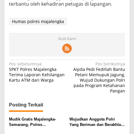
terbantu oleh kehadiran petugas di lapangan.
Humas polres majalengka
Ikuti Kami
Navigasi
Pos sebelumnya
Pos berikutnya
SPKT Polres Majalengka
Aipda Pedi Fedillah Bantu
pos
Terima Laporan Kehilangan
Petani Memupuk Jagung,
Kartu ATM dari Warga
Wujud Dukungan Polri
pada Program Ketahanan
Pangan
Posting Terkait
Mudik Gratis Majalengka-
Wujudkan Anggota Polri
Semarang, Polres
Yang Beriman dan Berakhlak
Berangkatkan 2 Bus
Mulia, Polsek Cikijing Ikuti