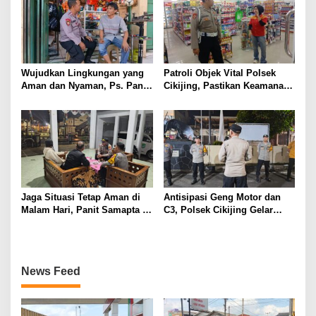
Wujudkan Lingkungan yang
Patroli Objek Vital Polsek
Aman dan Nyaman, Ps. Panit
Cikijing, Pastikan Keamanan
Samapta l Polsek Cikijing
Minimarket dan Beri Rasa
Sambangi Warga Desa
Aman Kepada Masyarakat
Cikijing
Jaga Situasi Tetap Aman di
Antisipasi Geng Motor dan
Malam Hari, Panit Samapta II
C3, Polsek Cikijing Gelar
Polsek Cikijing Sambangi
Apel dan Patroli Malam
Kantor Desa Kasturi
News Feed