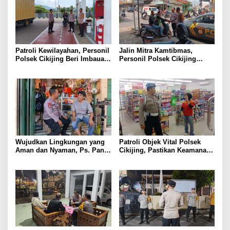
Patroli Kewilayahan, Personil
Jalin Mitra Kamtibmas,
Polsek Cikijing Beri Imbauan
Personil Polsek Cikijing
Kepada Security SPBU
Optimalkan Sambang kepada
Pengendara Ojek Pangkalan
Wujudkan Lingkungan yang
Patroli Objek Vital Polsek
Aman dan Nyaman, Ps. Panit
Cikijing, Pastikan Keamanan
Samapta l Polsek Cikijing
Minimarket dan Beri Rasa
Sambangi Warga Desa
Aman Kepada Masyarakat
Cikijing