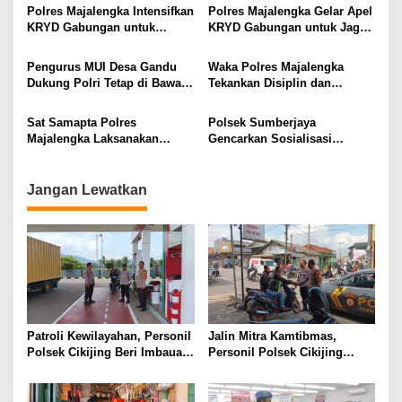
Binrohtal Melalui Zoom
Polres Majalengka Intensifkan
Polres Majalengka Gelar Apel
Meeting
KRYD Gabungan untuk
KRYD Gabungan untuk Jaga
Ciptakan Keamanan Wilayah
Kondusifitas Wilayah
Pengurus MUI Desa Gandu
Waka Polres Majalengka
Dukung Polri Tetap di Bawah
Tekankan Disiplin dan
Presiden RI
Profesionalisme dalam Apel
Jam Pimpinan
Sat Samapta Polres
Polsek Sumberjaya
Majalengka Laksanakan
Gencarkan Sosialisasi
Patroli Perintis Presisi Jaga
Harkamtibmas dan Call
Harkamtibmas
Center 110 di Desa Panjalin
Kidul
Jangan Lewatkan
Patroli Kewilayahan, Personil
Jalin Mitra Kamtibmas,
Polsek Cikijing Beri Imbauan
Personil Polsek Cikijing
Kepada Security SPBU
Optimalkan Sambang kepada
Pengendara Ojek Pangkalan