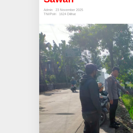
Kendaraan
Honda
Admin
23 November 2025
CR-
TNI/Polri
1624 Dilihat
V
Masuk
Sawah