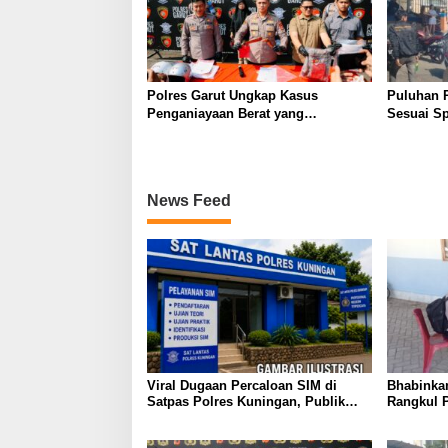
Polres Garut Ungkap Kasus
Puluhan 
Penganiayaan Berat yang
Sesuai Sp
Mengakibatkan Korban Meninggal
Wanaraja 
Dunia
Polisi
News Feed
Viral Dugaan Percaloan SIM di
Bhabinka
Satpas Polres Kuningan, Publik
Rangkul 
Dorong Penelusuran dan
Perkuat 
Penguatan Pengawasan
Semarakk