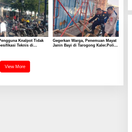
Pengguna Knalpot Tidak
Gegerkan Warga, Penemuan Mayat
esifikasi Teknis di
Janin Bayi di Tarogong Kaler.Polisi
Terjaring Penertiban
Lakukan Oleh TKP
View More