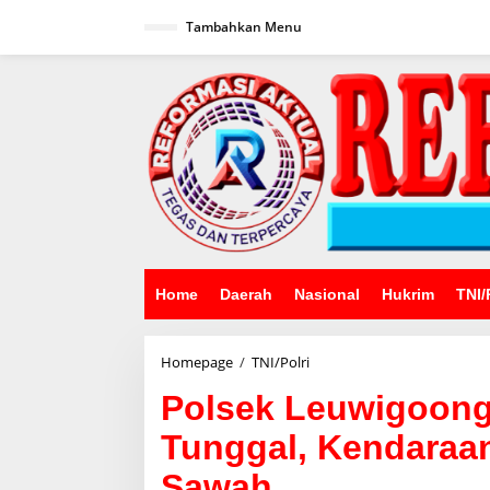
Lewati
ke
Tambahkan Menu
konten
Home
Daerah
Nasional
Hukrim
TNI/
Polsek
Homepage
/
TNI/Polri
Leuwigoong
Polsek Leuwigoong
Cek
TKP
Tunggal, Kendaraa
Laka
Lantas
Sawah
Tunggal,