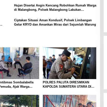
Hujan Disertai Angin Kencang Robohkan Rumah Warga
di Malangbong, Polsek Malangbong Lakukan
Pengecekan
Ciptakan Situasi Aman Kondusif, Polsek Limbangan
Gelar KRYD dan Amankan Miras dari Sejumlah Warung
mtibmas Sombalabella
POLRES PALUTA DIRESMIKAN
Pemuda, Ajak Warga
KAPOLDA SUMATERA UTARA DI
Kamtibmas dan
GUNUNGTUA
an HUT Ke-81 RI