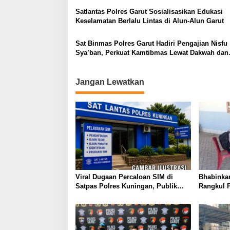
Satlantas Polres Garut Sosialisasikan Edukasi
Keselamatan Berlalu Lintas di Alun-Alun Garut
Sat Binmas Polres Garut Hadiri Pengajian Nisfu
Sya’ban, Perkuat Kamtibmas Lewat Dakwah dan
Edukasi
Jangan Lewatkan
Viral Dugaan Percaloan SIM di
Bhabinka
Satpas Polres Kuningan, Publik
Rangkul 
Dorong Penelusuran dan
Perkuat 
Penguatan Pengawasan
Semarakk