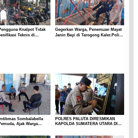
Pengguna Knalpot Tidak
Gegerkan Warga, Penemuan Mayat
esifikasi Teknis di
Janin Bayi di Tarogong Kaler.Polisi
Terjaring Penertiban
Lakukan Oleh TKP
mtibmas Sombalabella
POLRES PALUTA DIRESMIKAN
Pemuda, Ajak Warga
KAPOLDA SUMATERA UTARA DI
Kamtibmas dan
GUNUNGTUA
an HUT Ke-81 RI