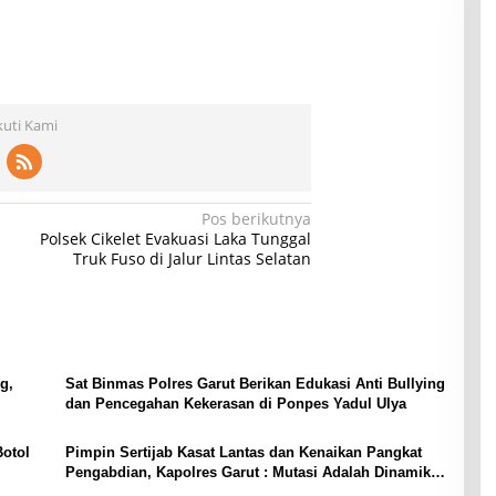
kuti Kami
Pos berikutnya
Polsek Cikelet Evakuasi Laka Tunggal
Truk Fuso di Jalur Lintas Selatan
g,
Sat Binmas Polres Garut Berikan Edukasi Anti Bullying
dan Pencegahan Kekerasan di Ponpes Yadul Ulya
Botol
Pimpin Sertijab Kasat Lantas dan Kenaikan Pangkat
Pengabdian, Kapolres Garut : Mutasi Adalah Dinamika
Organisasi