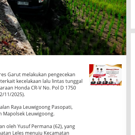
lres Garut melakukan pengecekan
erkait kecelakaan lalu lintas tunggal
daraan Honda CR-V No. Pol D 1750
2/11/2025).
 Jalan Raya Leuwigoong Pasopati,
an Mapolsek Leuwigoong.
n oleh Yusuf Permana (62), yang
amatan Leles menuju Kecamatan