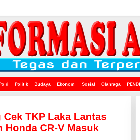
Polri
Politik
Budaya
Ekonomi
Sosial
Olahraga
PEND
 Cek TKP Laka Lantas
n Honda CR-V Masuk