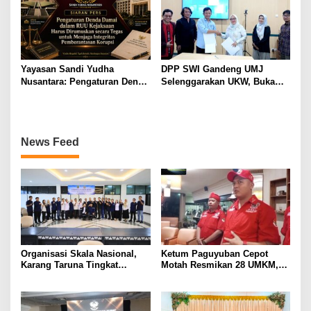
untuk Masyarakat
Yayasan Sandi Yudha
DPP SWI Gandeng UMJ
Nusantara: Pengaturan Denda
Selenggarakan UKW, Buka
Damai dalam RUU Kejaksaan
Peluang Kuliah S1 dan S2
Perlu Dirumuskan secara
Jalur RPL
Tegas demi Menjaga
Integritas Sistem
News Feed
Pemberantasan Korupsi
Organisasi Skala Nasional,
Ketum Paguyuban Cepot
Karang Taruna Tingkat
Motah Resmikan 28 UMKM,
Provinsi Lampung akan
Siap Gelar Festival Budaya
Lakukan Temu Karya pada
dan UMKM di Jalan Braga
Tanggal 7 dan 8 Agustus 2026