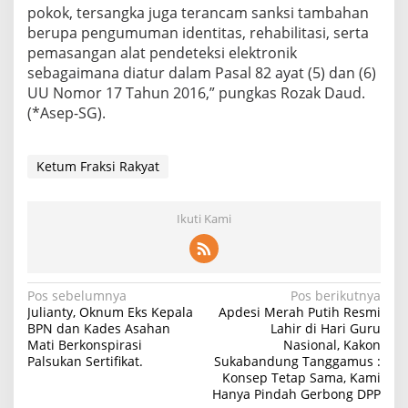
pokok, tersangka juga terancam sanksi tambahan
berupa pengumuman identitas, rehabilitasi, serta
pemasangan alat pendeteksi elektronik
sebagaimana diatur dalam Pasal 82 ayat (5) dan (6)
UU Nomor 17 Tahun 2016,” pungkas Rozak Daud.
(*Asep-SG).
Ketum Fraksi Rakyat
Ikuti Kami
Navigasi
Pos sebelumnya
Pos berikutnya
Julianty, Oknum Eks Kepala
Apdesi Merah Putih Resmi
pos
BPN dan Kades Asahan
Lahir di Hari Guru
Mati Berkonspirasi
Nasional, Kakon
Palsukan Sertifikat.
Sukabandung Tanggamus :
Konsep Tetap Sama, Kami
Hanya Pindah Gerbong DPP