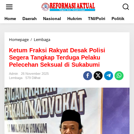
Lewati
ke
konten
Home
Daerah
Nasional
Hukrim
TNI/Polri
Politik
B
Ketum
Homepage
/
Lembaga
Fraksi
Ketum Fraksi Rakyat Desak Polisi
Rakyat
Desak
Segera Tangkap Terduga Pelaku
Polisi
Pelecehan Seksual di Sukabumi
Segera
Tangkap
Admin
26 November 2025
Terduga
Lembaga
579 Dilihat
Pelaku
Pelecehan
Seksual
di
Sukabumi