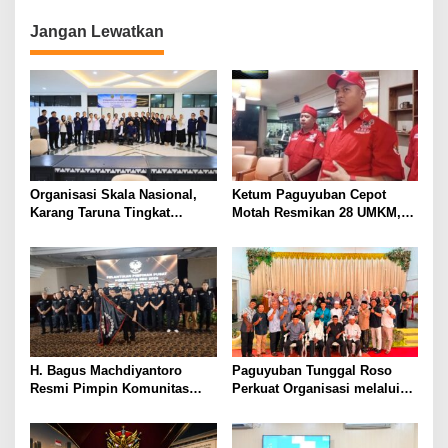
Jangan Lewatkan
Organisasi Skala Nasional,
Ketum Paguyuban Cepot
Karang Taruna Tingkat
Motah Resmikan 28 UMKM,
Provinsi Lampung akan
Siap Gelar Festival Budaya
Lakukan Temu Karya pada
dan UMKM di Jalan Braga
Tanggal 7 dan 8 Agustus 2026
H. Bagus Machdiyantoro
Paguyuban Tunggal Roso
Resmi Pimpin Komunitas
Perkuat Organisasi melalui
BBC Periode 2026–2031, Siap
Penyusunan AD/ART,
Perkuat Solidaritas dan
Program Kerja, dan Tata
Hadirkan Program Nyata
Tertib Anggota