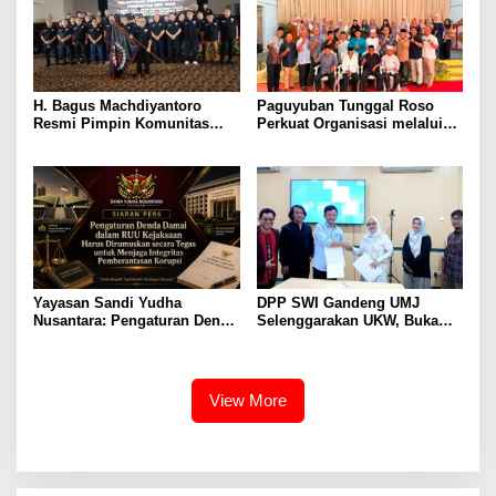
H. Bagus Machdiyantoro
Paguyuban Tunggal Roso
Resmi Pimpin Komunitas
Perkuat Organisasi melalui
BBC Periode 2026–2031, Siap
Penyusunan AD/ART,
Perkuat Solidaritas dan
Program Kerja, dan Tata
Hadirkan Program Nyata
Tertib Anggota
untuk Masyarakat
Yayasan Sandi Yudha
DPP SWI Gandeng UMJ
Nusantara: Pengaturan Denda
Selenggarakan UKW, Buka
Damai dalam RUU Kejaksaan
Peluang Kuliah S1 dan S2
Perlu Dirumuskan secara
Jalur RPL
Tegas demi Menjaga
Integritas Sistem
View More
Pemberantasan Korupsi