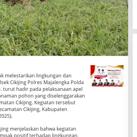
k melestarikan lingkungan dan
ek Cikijing Polres Majalengka Polda
. turut hadir pada pelaksanaan apel
naman pohon yang diselenggarakan
atan Cikijing. Kegiatan tersebut
ecamatan Cikijing, Kabupaten
2025).
kijing menjelaskan bahwa kegiatan
pak positif terhadap lingkungan,