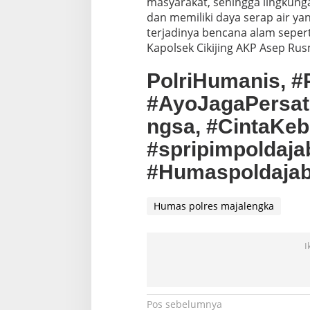
masyarakat, sehingga lingkungan
dan memiliki daya serap air ya
terjadinya bencana alam sepert
Kapolsek Cikijing AKP Asep Ru
PolriHumanis, #P
#AyoJagaPersa
ngsa, #CintaKeb
#spripimpoldajab
#Humaspoldajab
Humas polres majalengka
I
Navigasi
Pos sebelumnya