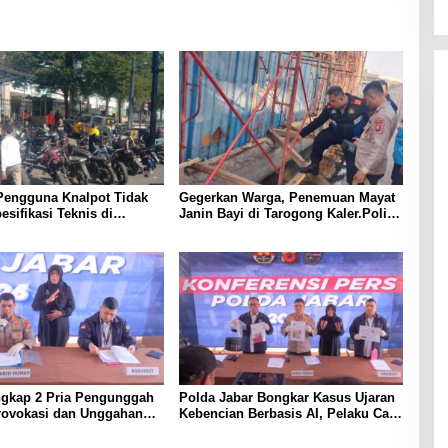
Pengguna Knalpot Tidak
Gegerkan Warga, Penemuan Mayat
esifikasi Teknis di
Janin Bayi di Tarogong Kaler.Polisi
Terjaring Penertiban
Lakukan Oleh TKP
ngkap 2 Pria Pengunggah
Polda Jabar Bongkar Kasus Ujaran
rovokasi dan Unggahan
Kebencian Berbasis AI, Pelaku Cari
l Pemerintah di Threads
Engagement dan Finansial