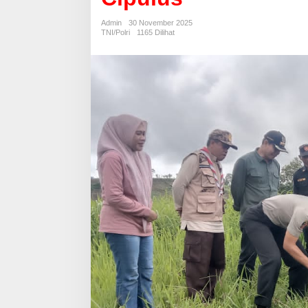
Penanaman
Pohon
Admin
30 November 2025
di
TNI/Polri
1165 Dilihat
Desa
Cipulus