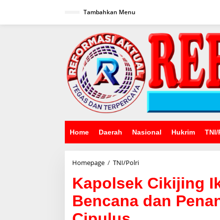
Lewati
ke
Tambahkan Menu
konten
Home
Daerah
Nasional
Hukrim
TNI/
Kapolsek
Homepage
/
TNI/Polri
Cikijing
Kapolsek Cikijing 
Ikuti
Apel
Bencana dan Pena
Penanganan
Bencana
Cipulus
dan