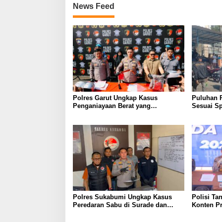
News Feed
Polres Garut Ungkap Kasus
Puluhan 
Penganiayaan Berat yang
Sesuai Sp
Mengakibatkan Korban Meninggal
Wanaraja 
Dunia
Polisi
Polres Sukabumi Ungkap Kasus
Polisi Ta
Peredaran Sabu di Surade dan
Konten P
Ciemas, Tiga Tersangka Diamankan
Palsu Soa