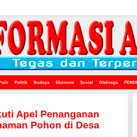
Polri
Politik
Budaya
Ekonomi
Sosial
Olahraga
PEND
Ikuti Apel Penanganan
naman Pohon di Desa