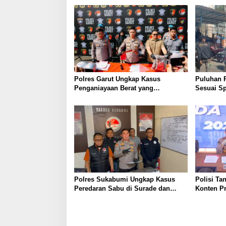
Polres Garut Ungkap Kasus
Puluhan 
Penganiayaan Berat yang
Sesuai Sp
Mengakibatkan Korban Meninggal
Wanaraja 
Dunia
Polisi
Polres Sukabumi Ungkap Kasus
Polisi Ta
Peredaran Sabu di Surade dan
Konten P
Ciemas, Tiga Tersangka Diamankan
Palsu Soa