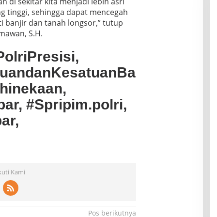
 di sekitar kita menjadi lebih asri
ng tinggi, sehingga dapat mencegah
i banjir dan tanah longsor,” tutup
smawan, S.H.
olriPresisi,
tuandanKesatuanBa
hinekaan,
ar, #Spripim.polri,
ar,
kuti Kami
Pos berikutnya