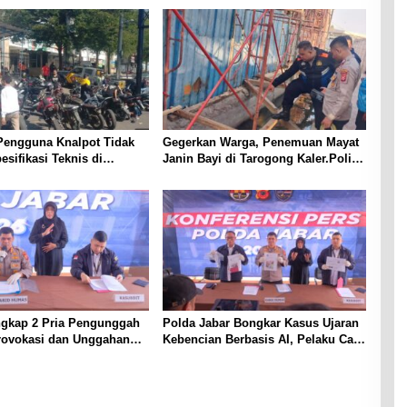
Pengguna Knalpot Tidak
Gegerkan Warga, Penemuan Mayat
esifikasi Teknis di
Janin Bayi di Tarogong Kaler.Polisi
Terjaring Penertiban
Lakukan Oleh TKP
ngkap 2 Pria Pengunggah
Polda Jabar Bongkar Kasus Ujaran
rovokasi dan Unggahan
Kebencian Berbasis AI, Pelaku Cari
l Pemerintah di Threads
Engagement dan Finansial