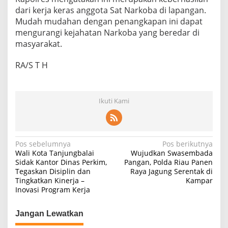
dari kerja keras anggota Sat Narkoba di lapangan.
Mudah mudahan dengan penangkapan ini dapat
mengurangi kejahatan Narkoba yang beredar di
masyarakat.
RA/S T H
Ikuti Kami
Navigasi
Pos sebelumnya
Pos berikutnya
Wali Kota Tanjungbalai
Wujudkan Swasembada
pos
Sidak Kantor Dinas Perkim,
Pangan, Polda Riau Panen
Tegaskan Disiplin dan
Raya Jagung Serentak di
Tingkatkan Kinerja –
Kampar
Inovasi Program Kerja
Jangan Lewatkan