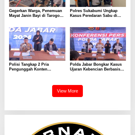
Gegerkan Warga, Penemuan
Polres Sukabumi Ungkap
Mayat Janin Bayi di Tarogong
Kasus Peredaran Sabu di
Kaler.Polisi Lakukan Oleh
Surade dan Ciemas, Tiga
TKP
Tersangka Diamankan
Polisi Tangkap 2 Pria
Polda Jabar Bongkar Kasus
Pengunggah Konten
Ujaran Kebencian Berbasis
Provokasi dan Unggahan
AI, Pelaku Cari Engagement
Palsu Soal Pemerintah di
dan Finansial
Threads
View More