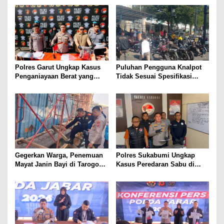
Polres Garut Ungkap Kasus
Puluhan Pengguna Knalpot
Penganiayaan Berat yang
Tidak Sesuai Spesifikasi
Mengakibatkan Korban
Teknis di Wanaraja Terjaring
Meninggal Dunia
Penertiban Polisi
Gegerkan Warga, Penemuan
Polres Sukabumi Ungkap
Mayat Janin Bayi di Tarogong
Kasus Peredaran Sabu di
Kaler.Polisi Lakukan Oleh
Surade dan Ciemas, Tiga
TKP
Tersangka Diamankan