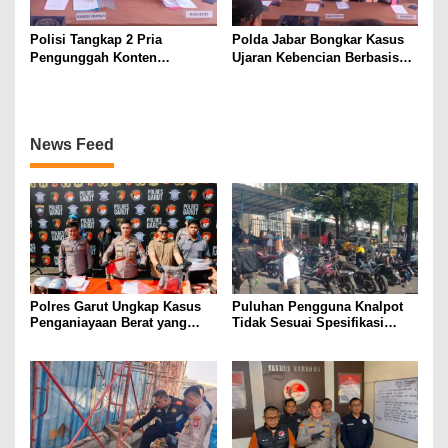
Polisi Tangkap 2 Pria
Polda Jabar Bongkar Kasus
Pengunggah Konten
Ujaran Kebencian Berbasis
Provokasi dan Unggahan
AI, Pelaku Cari Engagement
Palsu Soal Pemerintah di
dan Finansial
Threads
News Feed
Polres Garut Ungkap Kasus
Puluhan Pengguna Knalpot
Penganiayaan Berat yang
Tidak Sesuai Spesifikasi
Mengakibatkan Korban
Teknis di Wanaraja Terjaring
Meninggal Dunia
Penertiban Polisi