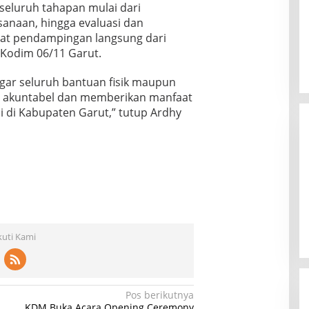
seluruh tahapan mulai dari
ksanaan, hingga evaluasi dan
t pendampingan langsung dari
n Kodim 06/11 Garut.
gar seluruh bantuan fisik maupun
ra akuntabel dan memberikan manfaat
i di Kabupaten Garut,” tutup Ardhy
kuti Kami
Pos berikutnya
KDM Buka Acara Opening Ceremony