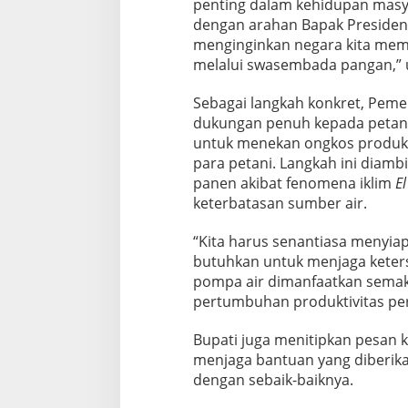
penting dalam kehidupan masya
dengan arahan Bapak Presiden 
menginginkan negara kita memi
melalui swasembada pangan,” u
Sebagai langkah konkret, Pem
dukungan penuh kepada petani
untuk menekan ongkos produksi
para petani. Langkah ini diamb
panen akibat fenomena iklim
El
keterbatasan sumber air.
“Kita harus senantiasa menyiapk
butuhkan untuk menjaga keterse
pompa air dimanfaatkan sema
pertumbuhan produktivitas per
Bupati juga menitipkan pesan 
menjaga bantuan yang diberik
dengan sebaik-baiknya.