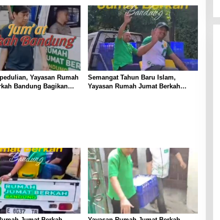
n
Jemaah Berikan Apresiasi
pedulian, Yayasan Rumah
Semangat Tahun Baru Islam,
rkah Bandung Bagikan
Yayasan Rumah Jumat Berkah
 Berbagai Masjid
Bandung Rutin Bagikan Makanan
kepada Jemaah Masjid
Rumah Jumat Berkah
Yayasan Rumah Jumat Berkah