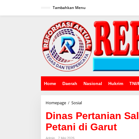
Lewati
ke
Tambahkan Menu
konten
Home
Daerah
Nasional
Hukrim
TNI/
Dinas
Homepage
/
Sosial
Pertanian
Dinas Pertanian Sa
Salurkan
Bantuan
Petani di Garut
Untuk
Petani
di
Admin
7 Mei 2026