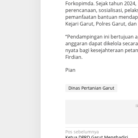
Forkopimda. Sejak tahun 2024, 
perencanaan, sosialisasi, pela
pemanfaatan bantuan mendapa
Kejari Garut, Polres Garut, da
“Pendampingan ini bertujuan a
anggaran dapat dikelola seca
nyata bagi kesejahteraan petan
Firdian.
Pian
Dinas Pertanian Garut
I
Navigasi
Pos sebelumnya
Ketua DPRD Garut Menghadiri