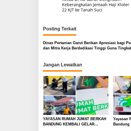
pos
Keberangkatan Jemaah Haji Kloter
22 KJT ke Tanah Suci
Posting Terkait
Dinas Pertanian Garut Berikan Apresiasi bagi P
dan Mitra Kerja Berdedikasi Tinggi Guna Tingka
Kinerja
Jangan Lewatkan
YAYASAN RUMAH JUMAT BERKAH
Yayasan 
BANDUNG KEMBALI GELAR
Bandung 
BAKSOS RUTIN, BAGIKAN
Makanan 