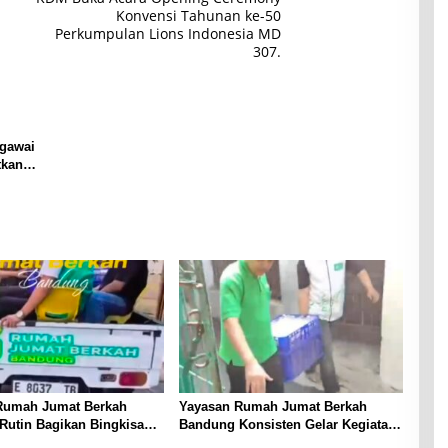
Konvensi Tahunan ke-50
Perkumpulan Lions Indonesia MD
307.
egawai
tkan
Rumah Jumat Berkah
Yayasan Rumah Jumat Berkah
Rutin Bagikan Bingkisan
Bandung Konsisten Gelar Kegiatan
kepada Masjid dan Warga
Rutin Setiap Jumat, DKM dan