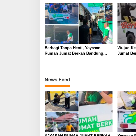
MAKANAN KE MASJID DAN
di Jalana
MASYARAKAT DI JALANAN
Berbagi Tanpa Henti, Yayasan
Wujud Ke
Rumah Jumat Berkah Bandung
Jumat Be
Kembali Gelar Aksi Sosial Jumat
Takjil di
Berkah
News Feed
YAYASAN RUMAH JUMAT BERKAH
Yayasan 