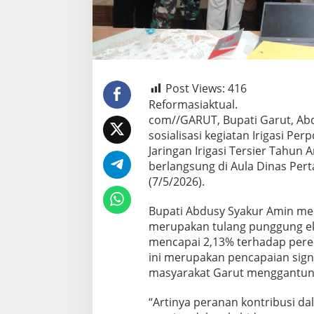
Post Views:
416
Reformasiaktual.
com//GARUT, Bupati Garut, Ab
sosialisasi kegiatan Irigasi P
Jaringan Irigasi Tersier Tahun
berlangsung di Aula Dinas Per
(7/5/2026).
Bupati Abdusy Syakur Amin me
merupakan tulang punggung e
mencapai 2,13% terhadap per
ini merupakan pencapaian sign
masyarakat Garut menggantung
“Artinya peranan kontribusi d