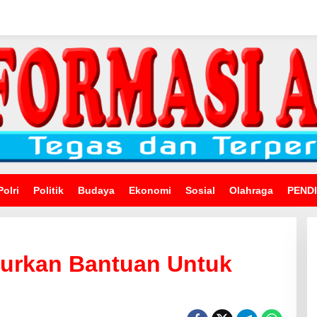
Polri
Politik
Budaya
Ekonomi
Sosial
Olahraga
PEND
lurkan Bantuan Untuk