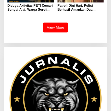
Diduga Aktivitas PETI Cemari
Patroli Dini Hari, Polisi
Sungai Alai, Warga Soroti
Berhasil Amankan Dua
Dugaan Koordinasi dengan
Terduga Pelaku Pembawa
Oknum APH, Minta
Senjata Tajam
Penegakan Hukum
Transparan
View More