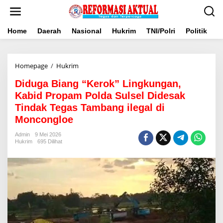
Lewati
ke
konten
Home
Daerah
Nasional
Hukrim
TNI/Polri
Politik
B
Diduga
Homepage
/
Hukrim
Biang
Diduga Biang “Kerok” Lingkungan,
“Kerok”
Lingkungan,
Kabid Propam Polda Sulsel Didesak
Kabid
Tindak Tegas Tambang ilegal di
Propam
Moncongloe
Polda
Sulsel
Admin
9 Mei 2026
Didesak
Hukrim
695 Dilihat
Tindak
Tegas
Tambang
ilegal
di
Moncongloe