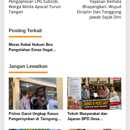
Pengoplosan LPG Subsidi,
Yayasan Kemala
Warga Minta Aparat Turun
Bhayangkari, Wujud
Tangan
Disiplin Dan Tanggung
Jawab Sejak Dini
Posting Terkait
Meras Kebal Hukum Bos
Pengolahan Emas Ilegal
Diduga Ancam Wartawan di
kec Jasinga Kab Bogor
Provinsi Jawa Barat. Tuai
Jangan Lewatkan
Jadi Sorotan Tajam
Polres Garut Ungkap Kasus
Tokoh Masyarakat dan
Pengeroyokan di Tarogong
Jajaran BPD Desa
Kaler, 22 Terduga Pelaku
Tanjungmulya Layangkan
Berhasil Diamankan
Surat Audiensi ke Polres