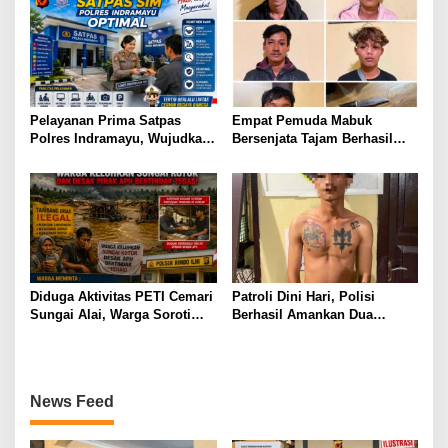
Garut, Pertanyakan Progres
Penanganan Dugaan
Penggelapan Dana Desa dan
Program PKH
Pelayanan Prima Satpas
Empat Pemuda Mabuk
Polres Indramayu, Wujudkan
Bersenjata Tajam Berhasil
Pengurusan SIM yang Mudah
diamankan Polisi Saat Patroli
dan Terpercaya
Dini Hari
Diduga Aktivitas PETI Cemari
Patroli Dini Hari, Polisi
Sungai Alai, Warga Soroti
Berhasil Amankan Dua
Dugaan Koordinasi dengan
Terduga Pelaku Pembawa
Oknum APH, Minta
Senjata Tajam
Penegakan Hukum
Transparan
News Feed