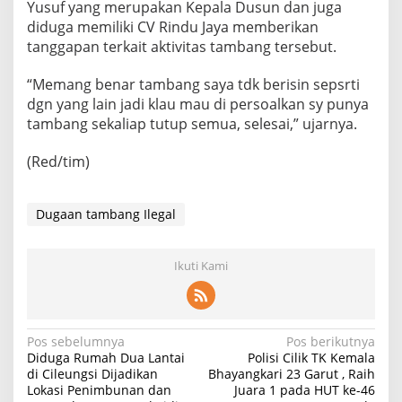
Yusuf yang merupakan Kepala Dusun dan juga
diduga memiliki CV Rindu Jaya memberikan
tanggapan terkait aktivitas tambang tersebut.
“Memang benar tambang saya tdk berisin sepsrti
dgn yang lain jadi klau mau di persoalkan sy punya
tambang sekaliap tutup semua, selesai,” ujarnya.
(Red/tim)
Dugaan tambang Ilegal
Ikuti Kami
Navigasi
Pos sebelumnya
Pos berikutnya
Diduga Rumah Dua Lantai
Polisi Cilik TK Kemala
pos
di Cileungsi Dijadikan
Bhayangkari 23 Garut , Raih
Lokasi Penimbunan dan
Juara 1 pada HUT ke-46