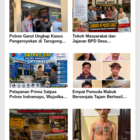
Polres Garut Ungkap Kasus
Tokoh Masyarakat dan
Pengeroyokan di Tarogong
Jajaran BPD Desa
Kaler, 22 Terduga Pelaku
Tanjungmulya Layangkan
Berhasil Diamankan
Surat Audiensi ke Polres
Garut, Pertanyakan Progres
Penanganan Dugaan
Penggelapan Dana Desa dan
Program PKH
Pelayanan Prima Satpas
Empat Pemuda Mabuk
Polres Indramayu, Wujudkan
Bersenjata Tajam Berhasil
Pengurusan SIM yang Mudah
diamankan Polisi Saat Patroli
dan Terpercaya
Dini Hari