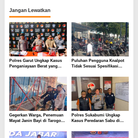
Sambang Dialogis
Kamtibmas Desa
Jangan Lewatkan
Polres Garut Ungkap Kasus
Puluhan Pengguna Knalpot
Penganiayaan Berat yang
Tidak Sesuai Spesifikasi
Mengakibatkan Korban
Teknis di Wanaraja Terjaring
Meninggal Dunia
Penertiban Polisi
Gegerkan Warga, Penemuan
Polres Sukabumi Ungkap
Mayat Janin Bayi di Tarogong
Kasus Peredaran Sabu di
Kaler.Polisi Lakukan Oleh
Surade dan Ciemas, Tiga
TKP
Tersangka Diamankan