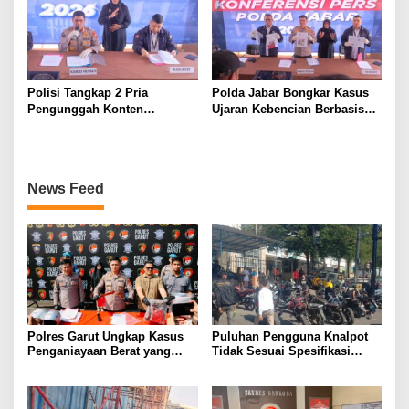
Polisi Tangkap 2 Pria
Polda Jabar Bongkar Kasus
Pengunggah Konten
Ujaran Kebencian Berbasis
Provokasi dan Unggahan
AI, Pelaku Cari Engagement
Palsu Soal Pemerintah di
dan Finansial
Threads
News Feed
Polres Garut Ungkap Kasus
Puluhan Pengguna Knalpot
Penganiayaan Berat yang
Tidak Sesuai Spesifikasi
Mengakibatkan Korban
Teknis di Wanaraja Terjaring
Meninggal Dunia
Penertiban Polisi