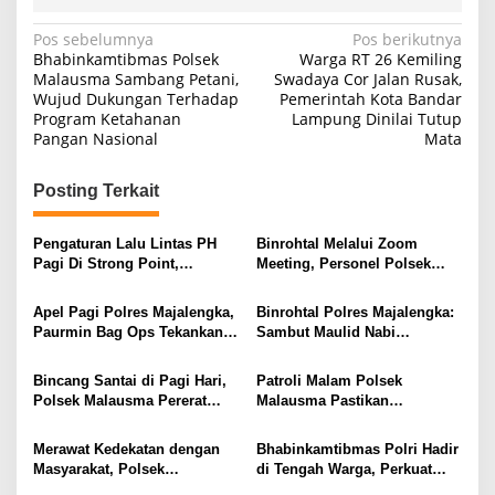
Navigasi
Pos sebelumnya
Pos berikutnya
Bhabinkamtibmas Polsek
Warga RT 26 Kemiling
pos
Malausma Sambang Petani,
Swadaya Cor Jalan Rusak,
Wujud Dukungan Terhadap
Pemerintah Kota Bandar
Program Ketahanan
Lampung Dinilai Tutup
Pangan Nasional
Mata
Posting Terkait
Pengaturan Lalu Lintas PH
Binrohtal Melalui Zoom
Pagi Di Strong Point,
Meeting, Personel Polsek
Komitmen Polsek Malausma
Malausma Perkuat Keimanan
Layani Masyarakat
dan Integritas dalam
Apel Pagi Polres Majalengka,
Binrohtal Polres Majalengka:
Pelaksanaan Tugas
Paurmin Bag Ops Tekankan
Sambut Maulid Nabi
Disiplin Dan Profesionalisme
Muhammad SAW, Personel
Personel
Tingkatkan Keimanan dan
Bincang Santai di Pagi Hari,
Patroli Malam Polsek
Profesionalisme
Polsek Malausma Pererat
Malausma Pastikan
Kedekatan dengan
Kondusivitas Lingkungan
Masyarakat di Desa Sukadana
Masyarakat Tetap Terjaga
Merawat Kedekatan dengan
Bhabinkamtibmas Polri Hadir
Masyarakat, Polsek
di Tengah Warga, Perkuat
Sumberjaya Intensifkan
Silaturahmi dan Jaga