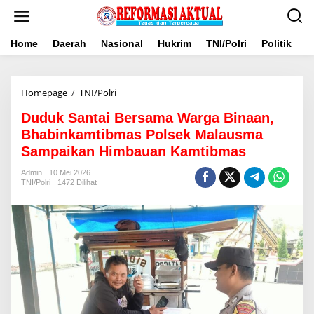
Lewati
ke
konten
Home
Daerah
Nasional
Hukrim
TNI/Polri
Politik
B
Duduk
Homepage
/
TNI/Polri
Santai
Duduk Santai Bersama Warga Binaan,
Bersama
Warga
Bhabinkamtibmas Polsek Malausma
Binaan,
Sampaikan Himbauan Kamtibmas
Bhabinkamtibmas
Polsek
Admin
10 Mei 2026
Malausma
TNI/Polri
1472 Dilihat
Sampaikan
Himbauan
Kamtibmas