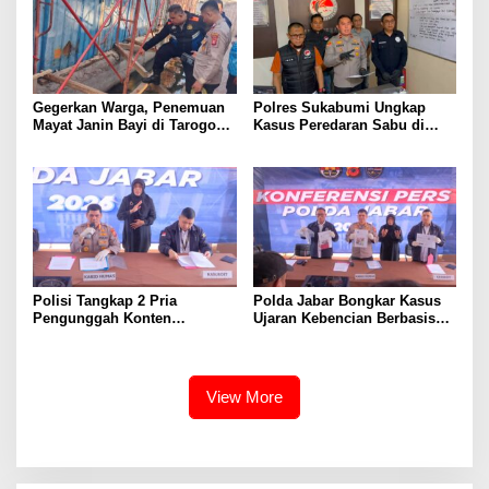
Gegerkan Warga, Penemuan
Polres Sukabumi Ungkap
Mayat Janin Bayi di Tarogong
Kasus Peredaran Sabu di
Kaler.Polisi Lakukan Oleh
Surade dan Ciemas, Tiga
TKP
Tersangka Diamankan
Polisi Tangkap 2 Pria
Polda Jabar Bongkar Kasus
Pengunggah Konten
Ujaran Kebencian Berbasis
Provokasi dan Unggahan
AI, Pelaku Cari Engagement
Palsu Soal Pemerintah di
dan Finansial
Threads
View More