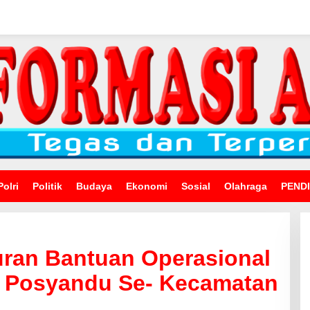
Polri
Politik
Budaya
Ekonomi
Sosial
Olahraga
PEND
uran Bantuan Operasional
 Posyandu Se- Kecamatan