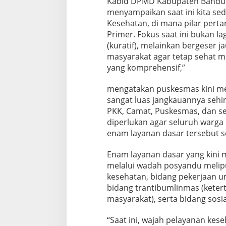
Kabid DPMD Kabupaten Bandung B
menyampaikan saat ini kita s
Kesehatan, di mana pilar pert
Primer. Fokus saat ini bukan l
(kuratif), melainkan bergeser j
masyarakat agar tetap sehat me
yang komprehensif,”
mengatakan puskesmas kini me
sangat luas jangkauannya sehi
PKK, Camat, Puskesmas, dan se
diperlukan agar seluruh warga
enam layanan dasar tersebut s
Enam layanan dasar yang kini 
melalui wadah posyandu melipu
kesehatan, bidang pekerjaan 
bidang trantibumlinmas (kete
masyarakat), serta bidang sosia
“Saat ini, wajah pelayanan kes