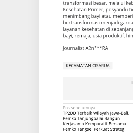
transformasi besar. melalui ke
Kesehatan Primer, posyandu ti
menimbang bayi atau memberi
bertransformasi menjadi gard
layanan kesehatan di sepanjang 
bayi, remaja, usia produktif, hi
Journalist A2n***RA
KECAMATAN CISARUA
I
Navigasi
Pos sebelumnya
TP2DD Terbaik Wilayah Jawa-Bali,
pos
Pemko Tanjungbalai Bangun
Kerjasama Komparatif Bersama
Pemko Tangsel Perkuat Strategi