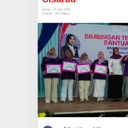
Desa,
Posyandu
Admin
21 Mei 2026
Se-
Daerah
643 Dilihat
Kecamatan
Cisarua