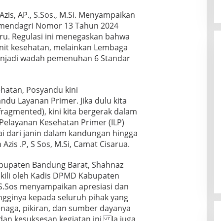
is, AP., S.Sos., M.Si. Menyampaikan
ermendagri Nomor 13 Tahun 2024
ru. Regulasi ini menegaskan bahwa
nit kesehatan, melainkan Lembaga
njadi wadah pemenuhan 6 Standar
ehatan, Posyandu kini
du Layanan Primer. Jika dulu kita
fragmented), kini kita bergerak dalam
 Pelayanan Kesehatan Primer (ILP)
ai dari janin dalam kandungan hingga
Azis .P, S Sos, M.Si, Camat Cisarua.
bupaten Bandung Barat, Shahnaz
wakili oleh Kadis DPMD Kabupaten
 S.Sos menyampaikan apresiasi dan
ingginya kepada seluruh pihak yang
enaga, pikiran, dan sumber dayanya
an kesuksesan kegiatan ini. Ia juga