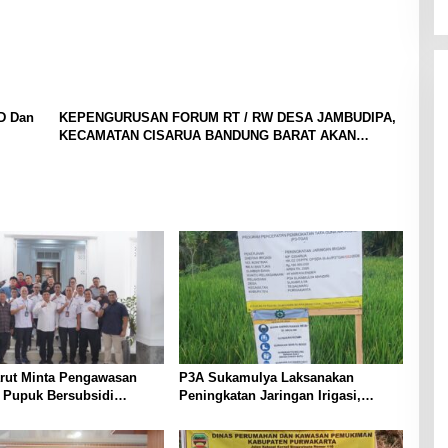
D Dan
KEPENGURUSAN FORUM RT / RW DESA JAMBUDIPA,
KECAMATAN CISARUA BANDUNG BARAT AKAN
DIKUKUHKAN
arut Minta Pengawasan
P3A Sukamulya Laksanakan
i Pupuk Bersubsidi
Peningkatan Jaringan Irigasi,
t, Pendaftaran RDKK
Dukung Produktivitas Pertanian di
lkan
Tegalwaru