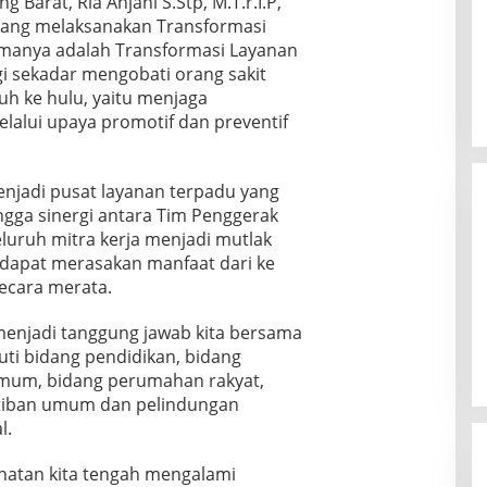
arat, Ria Anjani S.Stp, M.T.r.I.P,
edang melaksanakan Transformasi
amanya adalah Transformasi Layanan
agi sekadar mengobati orang sakit
auh ke hulu, yaitu menjaga
lalui upaya promotif dan preventif
njadi pusat layanan terpadu yang
ngga sinergi antara Tim Penggerak
luruh mitra kerja menjadi mutlak
 dapat merasakan manfaat dari ke
ecara merata.
menjadi tanggung jawab kita bersama
ti bidang pendidikan, bidang
umum, bidang perumahan rakyat,
rtiban umum dan pelindungan
l.
ehatan kita tengah mengalami