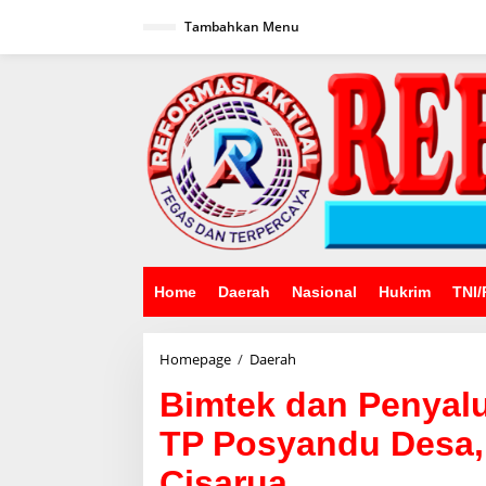
Lewati
ke
Tambahkan Menu
konten
Home
Daerah
Nasional
Hukrim
TNI/
Bimtek
Homepage
/
Daerah
dan
Bimtek dan Penyal
Penyaluran
Bantuan
TP Posyandu Desa,
Operasional
TP
Cisarua
Posyandu