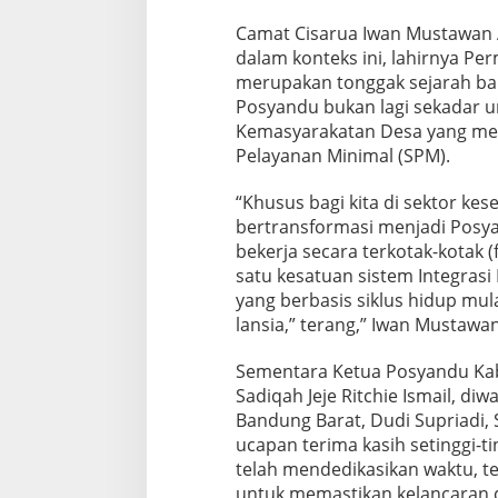
Camat Cisarua Iwan Mustawan Az
dalam konteks ini, lahirnya P
merupakan tonggak sejarah ba
Posyandu bukan lagi sekadar u
Kemasyarakatan Desa yang me
Pelayanan Minimal (SPM).
“Khusus bagi kita di sektor kes
bertransformasi menjadi Posyan
bekerja secara terkotak-kotak (
satu kesatuan sistem Integrasi
yang berbasis siklus hidup mul
lansia,” terang,” Iwan Mustawan 
Sementara Ketua Posyandu Ka
Sadiqah Jeje Ritchie Ismail, di
Bandung Barat, Dudi Supriadi,
ucapan terima kasih setinggi-t
telah mendedikasikan waktu, t
untuk memastikan kelancaran d