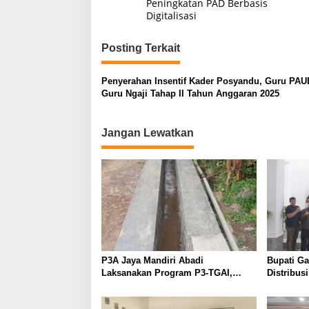
Peningkatan PAD Berbasis
Digitalisasi
Posting Terkait
Penyerahan Insentif Kader Posyandu, Guru PAU
Guru Ngaji Tahap II Tahun Anggaran 2025
Jangan Lewatkan
P3A Jaya Mandiri Abadi
Bupati G
Laksanakan Program P3-TGAI,
Distribus
Perkuat Jaringan Irigasi di
Diperketa
Wanayasa
Dioptima