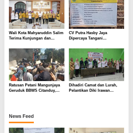
Wali Kota Mahyaruddin Salim
CV Putra Hasby Jaya
Terima Kunjungan dan
Dipercaya Tangani
Audiensi DPC Partai Hanura
Rehabilitasi Jalan
Tanjungbalai
Lingkungan di Desa
Sukamulya
Ratusan Petani Mangunjaya
Dihadiri Camat dan Lurah,
Geruduk BBWS Citanduy,
Pelantikan Diki Irawan
Tuntut Bertemu Langsung
Sebagai Ketua RW 09
Kepala Balai
Sukamulya Cikutra
Berlangsung Sukses dan
Meriah
News Feed