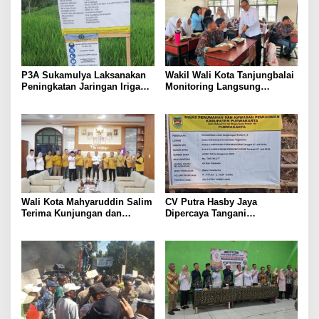
P3A Sukamulya Laksanakan
Wakil Wali Kota Tanjungbalai
Peningkatan Jaringan Irigasi,
Monitoring Langsung
Dukung Produktivitas
Distribusi MBG di SMA
Pertanian di Tegalwaru
Negeri 2
Wali Kota Mahyaruddin Salim
CV Putra Hasby Jaya
Terima Kunjungan dan
Dipercaya Tangani
Audiensi DPC Partai Hanura
Rehabilitasi Jalan
Tanjungbalai
Lingkungan di Desa
Sukamulya