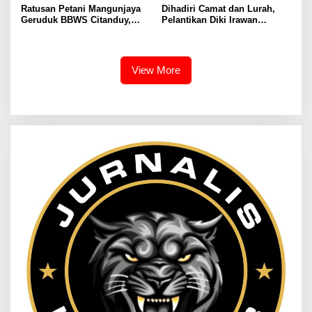
Ratusan Petani Mangunjaya
Dihadiri Camat dan Lurah,
Geruduk BBWS Citanduy,
Pelantikan Diki Irawan
Tuntut Bertemu Langsung
Sebagai Ketua RW 09
Kepala Balai
Sukamulya Cikutra
Berlangsung Sukses dan
Meriah
View More