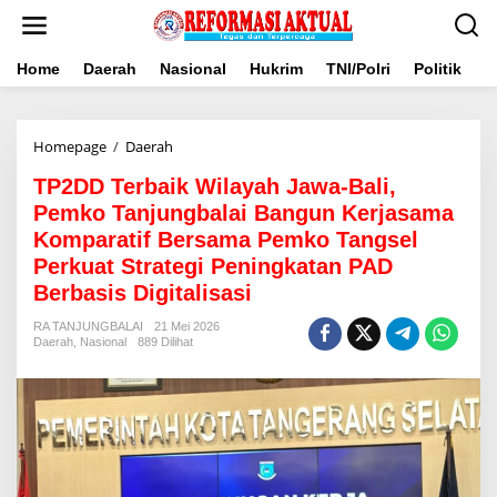
Lewati
ke
konten
Home
Daerah
Nasional
Hukrim
TNI/Polri
Politik
B
TP2DD
Homepage
/
Daerah
Terbaik
TP2DD Terbaik Wilayah Jawa-Bali,
Wilayah
Jawa-
Pemko Tanjungbalai Bangun Kerjasama
Bali,
Komparatif Bersama Pemko Tangsel
Pemko
Perkuat Strategi Peningkatan PAD
Tanjungbalai
Bangun
Berbasis Digitalisasi
Kerjasama
Komparatif
RA TANJUNGBALAI
21 Mei 2026
Daerah
,
Nasional
889 Dilihat
Bersama
Pemko
Tangsel
Perkuat
Strategi
Peningkatan
PAD
Berbasis