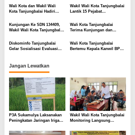
Negeri 2
Tanjungbalai
Wali Kota dan Wakil Wali
Wakil Wali Kota Tanjungbalai
Kota Tanjungbalai Hadiri
Lantik 15 Pejabat
Penutupan PRSU Ke-50
Administrator dan Pengawas
Tahun 2026
Serta 2 Kepala Puskesmas di
Kunjungan Ke SDN 134409,
Wali Kota Tanjungbalai
Lingkungan Pemko
Wakil Wali Kota Tanjungbalai
Terima Kunjungan dan
Tanjungbalai
: Perpustakaan Keliling
Silaturahmi Dan Lanal TBA
Solusi Cerdas Tingkatkan
Letkol Laut (P) Sigit Ryanto
Diskominfo Tanjungbalai
Wali Kota Tanjungbalai
Literasi dan Minat Baca Para
Gelar Sosialisasi Evaluasi
Bertemu Kepala Kanwil BPN
Peserta Didik
Pengisian Evaluasi
Provsu Bahas Percepatan
Pemerintah Digital (PEMDI)
Penyusunan NPGT dan
Tahun 2026
Sertifikasi Aset Daerah
Jangan Lewatkan
P3A Sukamulya Laksanakan
Wakil Wali Kota Tanjungbalai
Peningkatan Jaringan Irigasi,
Monitoring Langsung
Dukung Produktivitas
Distribusi MBG di SMA
Pertanian di Tegalwaru
Negeri 2