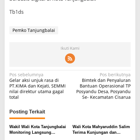
Tb1ds
Pemko Tanjungbalai
Ikuti Kami
Navigasi
Pos sebelumnya
Pos berikutnya
Gelar aksi unjuk rasa di
Bimtek dan Penyaluran
pos
PT.KIMA dan Kejati, SEMMI
Bantuan Operasional TP
nilai direktur utama gagal
Posyandu Desa, Posyandu
total
Se- Kecamatan Cisarua
Posting Terkait
Wakil Wali Kota Tanjungbalai
Wali Kota Mahyaruddin Salim
Monitoring Langsung
Terima Kunjungan dan
Distribusi MBG di SMA
Audiensi DPC Partai Hanura