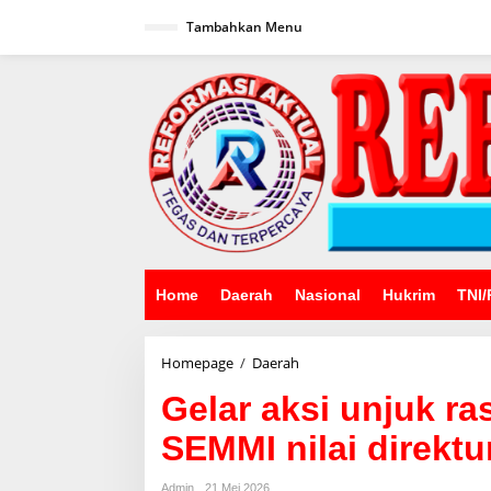
Lewati
ke
Tambahkan Menu
konten
Home
Daerah
Nasional
Hukrim
TNI/
Gelar
Homepage
/
Daerah
aksi
Gelar aksi unjuk ra
unjuk
rasa
SEMMI nilai direktu
di
PT.KIMA
dan
Admin
21 Mei 2026