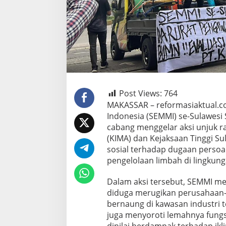
Post Views:
764
MAKASSAR – reformasiaktual.c
Indonesia (SEMMI) se-Sulawesi 
cabang menggelar aksi unjuk r
(KIMA) dan Kejaksaan Tinggi Su
sosial terhadap dugaan persoala
pengelolaan limbah di lingkung
Dalam aksi tersebut, SEMMI me
diduga merugikan perusahaan
bernaung di kawasan industri t
juga menyoroti lemahnya fung
dinilai berdampak terhadap ikl