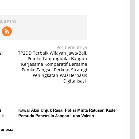
kuti Kami
Pos berikutnya
si
TP2DD Terbaik Wilayah Jawa-Bali,
Pemko Tanjungbalai Bangun
Kerjasama Komparatif Bersama
Pemko Tangsel Perkuat Strategi
Peningkatan PAD Berbasis
Digitalisasi
i
Kawal Aksi Unjuk Rasa, Polisi Minta Ratusan Kader
uk
Pemuda Pancasila Jangan Lupa Vaksin
donesia