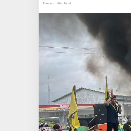
Kejati,
Daerah
764 Dilihat
SEMMI
nilai
direktur
utama
gagal
total