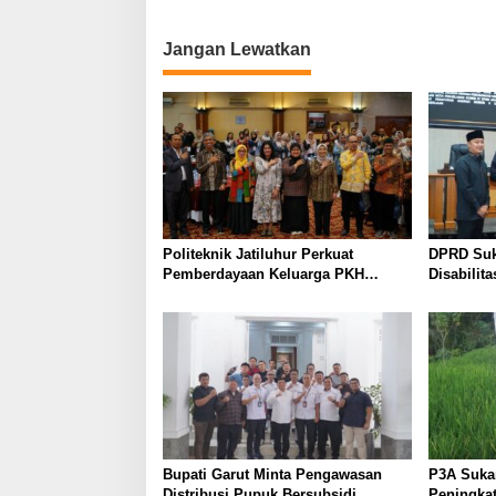
Kabupaten Gowa
Jangan Lewatkan
Politeknik Jatiluhur Perkuat
DPRD Suk
Pemberdayaan Keluarga PKH
Disabilit
melalui Literasi Digital
KUA-PPAS
Bupati Garut Minta Pengawasan
P3A Suka
Distribusi Pupuk Bersubsidi
Peningkat