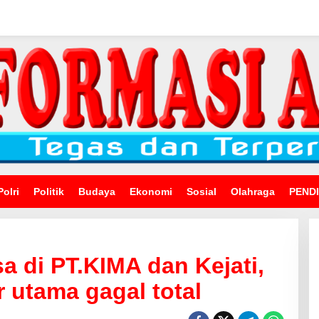
Polri
Politik
Budaya
Ekonomi
Sosial
Olahraga
PEND
sa di PT.KIMA dan Kejati,
r utama gagal total