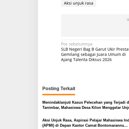
Aksi unjuk rasa
I
Navigasi
Pos sebelumnya
SLB Negeri Bag B Garut Ukir Presta
pos
Gemilang sebagai Juara Umum di
Ajang Talenta Diksus 2026
Posting Terkait
Menindaklanjuti Kasus Pelecehan yang Terjadi d
Tanimbar, Mahasiswa Desa Kilon Menggelar Unj
Rasa di Makassar
Aksi Unjuk Rasa, Aspirasi Pelajar Mahasiswa In
(APMI) di Depan Kantor Camat Bontomarannu