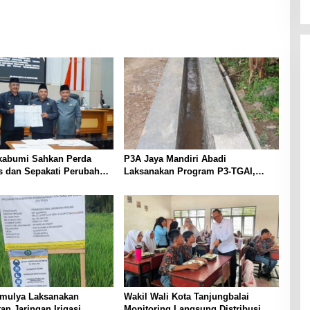
abumi Sahkan Perda
P3A Jaya Mandiri Abadi
as dan Sepakati Perubahan
Laksanakan Program P3-TGAI,
 2026
Perkuat Jaringan Irigasi di
Wanayasa
mulya Laksanakan
Wakil Wali Kota Tanjungbalai
an Jaringan Irigasi,
Monitoring Langsung Distribusi