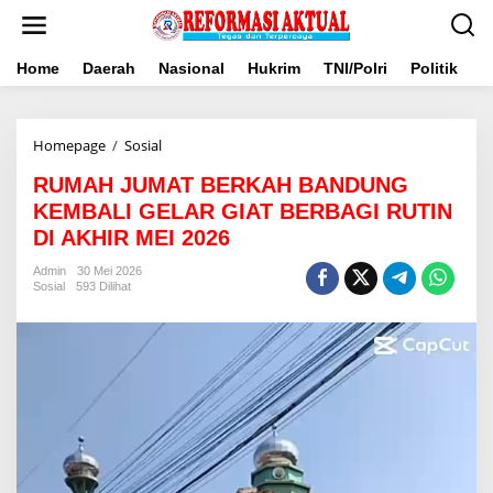
Lewati
ke
konten
Home
Daerah
Nasional
Hukrim
TNI/Polri
Politik
B
RUMAH
Homepage
/
Sosial
JUMAT
RUMAH JUMAT BERKAH BANDUNG
BERKAH
BANDUNG
KEMBALI GELAR GIAT BERBAGI RUTIN
KEMBALI
DI AKHIR MEI 2026
GELAR
GIAT
Admin
30 Mei 2026
BERBAGI
Sosial
593 Dilihat
RUTIN
DI
AKHIR
MEI
2026