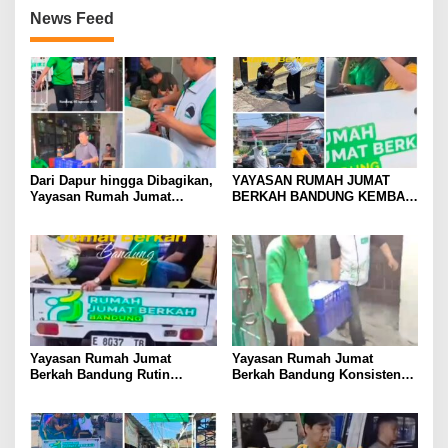
News Feed
Dari Dapur hingga Dibagikan,
YAYASAN RUMAH JUMAT
Yayasan Rumah Jumat
BERKAH BANDUNG KEMBALI
Berkah Bandung Hadirkan
GELAR BAKSOS RUTIN,
Semangat Berbagi
BAGIKAN MAKANAN KE
MASJID DAN MASYARAKAT
DI JALANAN
Yayasan Rumah Jumat
Yayasan Rumah Jumat
Berkah Bandung Rutin
Berkah Bandung Konsisten
Bagikan Bingkisan Makanan
Gelar Kegiatan Rutin Setiap
kepada Masjid dan Warga di
Jumat, DKM dan Jemaah
Jalanan
Berikan Apresiasi