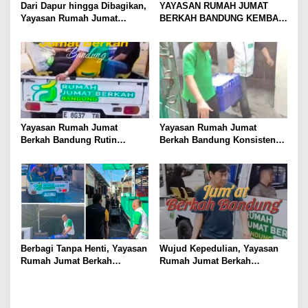
Dari Dapur hingga Dibagikan,
YAYASAN RUMAH JUMAT
Yayasan Rumah Jumat
BERKAH BANDUNG KEMBALI
Berkah Bandung Hadirkan
GELAR BAKSOS RUTIN,
Semangat Berbagi
BAGIKAN MAKANAN KE
MASJID DAN MASYARAKAT
DI JALANAN
Yayasan Rumah Jumat
Yayasan Rumah Jumat
Berkah Bandung Rutin
Berkah Bandung Konsisten
Bagikan Bingkisan Makanan
Gelar Kegiatan Rutin Setiap
kepada Masjid dan Warga di
Jumat, DKM dan Jemaah
Jalanan
Berikan Apresiasi
Berbagi Tanpa Henti, Yayasan
Wujud Kepedulian, Yayasan
Rumah Jumat Berkah
Rumah Jumat Berkah
Bandung Kembali Gelar Aksi
Bandung Bagikan Takjil di
Sosial Jumat Berkah
Berbagai Masjid