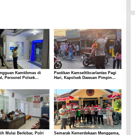
ngguan Kamtibmas di
Pastikan Kamseltibcarlantas Pagi
al, Personel Polsek
Hari, Kapolsek Dawuan Pimpin
lar Patroli Blue Light
Personel Gelar Gatur Lalin PH Pagi
Security Bank BRI Desa
di Tiga Titik Rawan
k
ih Mulai Berkibar, Polri
Semarak Kemerdekaan Menggema,