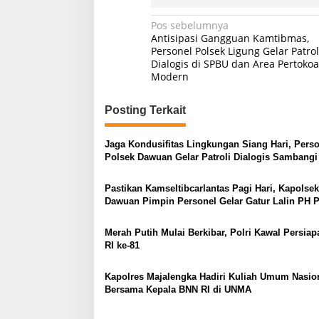
Navigasi
Pos sebelumnya
Antisipasi Gangguan Kamtibmas,
pos
Personel Polsek Ligung Gelar Patrol
Dialogis di SPBU dan Area Pertoko
Modern
Posting Terkait
Jaga Kondusifitas Lingkungan Siang Hari, Pers
Polsek Dawuan Gelar Patroli Dialogis Sambang
dan Security PT Leetex Garment
Pastikan Kamseltibcarlantas Pagi Hari, Kapolsek
Dawuan Pimpin Personel Gelar Gatur Lalin PH P
Tiga Titik Rawan
Merah Putih Mulai Berkibar, Polri Kawal Persia
RI ke-81
Kapolres Majalengka Hadiri Kuliah Umum Nasio
Bersama Kepala BNN RI di UNMA