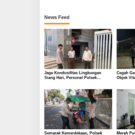
Bendera kepada Warga
News Feed
Jaga Kondusifitas Lingkungan
Cegah Ga
Siang Hari, Personel Polsek
Objek Vit
Dawuan Gelar Patroli Dialogis
Dawuan Ge
Sambangi Warga dan Security PT
Menyapa 
Leetex Garment
Baturuyu
Semarak Kemerdekaan, Polsek
Merah Put