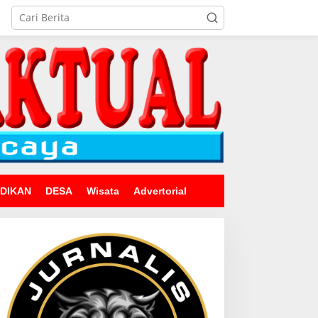
IDIKAN
DESA
Wisata
Advertorial