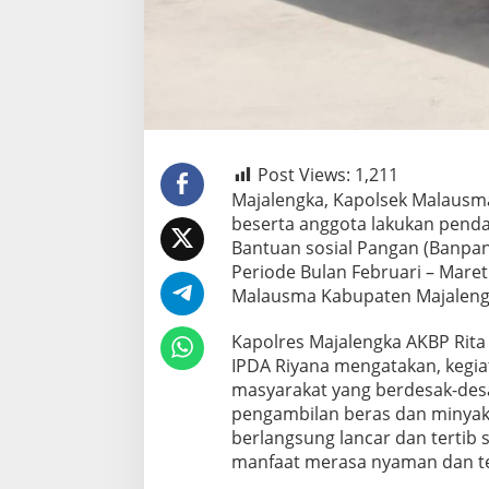
Post Views:
1,211
Majalengka, Kapolsek Malausma
beserta anggota lakukan pend
Bantuan sosial Pangan (Banpa
Periode Bulan Februari – Mare
Malausma Kabupaten Majalengka
Kapolres Majalengka AKBP Rita
IPDA Riyana mengatakan, kegiat
masyarakat yang berdesak-des
pengambilan beras dan minyak
berlangsung lancar dan terti
manfaat merasa nyaman dan t