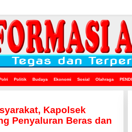
Polri
Politik
Budaya
Ekonomi
Sosial
Olahraga
PEND
syarakat, Kapolsek
ng Penyaluran Beras dan