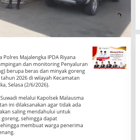
 Polres Majalengka IPDA Riyana
ampingan dan monitoring Penyaluran
ng) berupa beras dan minyak goreng
t tahun 2026 di wilayah Kecamatan
, Selasa (2/6/2026).
 Suwadi melalui Kapolsek Malausma
an ini dilaksanakan agar tidak ada
akan saling mendahului untuk
 goreng, sehingga dapat
b sehingga membuat warga penerima
enang.