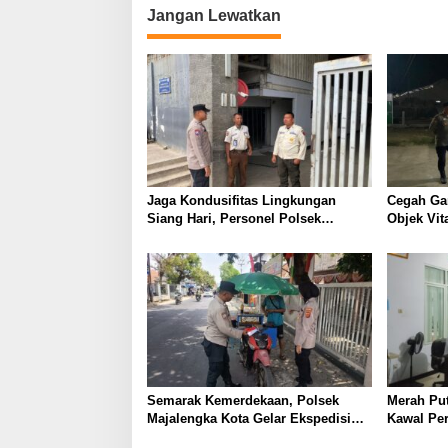
Jangan Lewatkan
Jaga Kondusifitas Lingkungan
Cegah Ga
Siang Hari, Personel Polsek
Objek Vit
Dawuan Gelar Patroli Dialogis
Dawuan Ge
Sambangi Warga dan Security PT
Menyapa 
Leetex Garment
Baturuyu
Semarak Kemerdekaan, Polsek
Merah Put
Majalengka Kota Gelar Ekspedisi
Kawal Per
Merah Putih Presisi, Bagikan