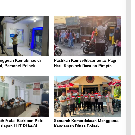
ngguan Kamtibmas di
Pastikan Kamseltibcarlantas Pagi
al, Personel Polsek
Hari, Kapolsek Dawuan Pimpin
lar Patroli Blue Light
Personel Gelar Gatur Lalin PH Pagi
Security Bank BRI Desa
di Tiga Titik Rawan
k
ih Mulai Berkibar, Polri
Semarak Kemerdekaan Menggema,
siapan HUT RI ke-81
Kendaraan Dinas Polsek
Panyingkiran Dihiasi Merah Putih