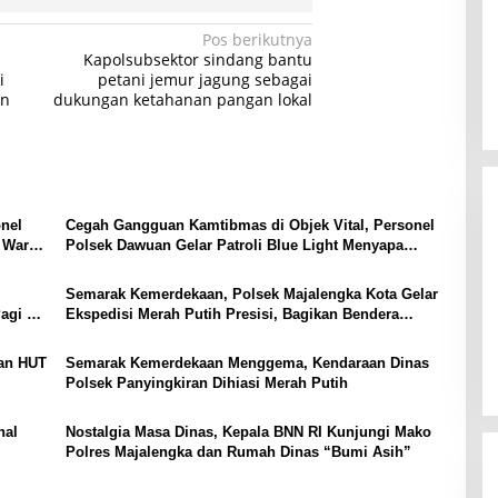
Pos berikutnya
Kapolsubsektor sindang bantu
i
petani jemur jagung sebagai
an
dukungan ketahanan pangan lokal
onel
Cegah Gangguan Kamtibmas di Objek Vital, Personel
i Warga
Polsek Dawuan Gelar Patroli Blue Light Menyapa
Security Bank BRI Desa Baturuyuk
Semarak Kemerdekaan, Polsek Majalengka Kota Gelar
agi di
Ekspedisi Merah Putih Presisi, Bagikan Bendera
kepada Warga
pan HUT
Semarak Kemerdekaan Menggema, Kendaraan Dinas
Polsek Panyingkiran Dihiasi Merah Putih
nal
Nostalgia Masa Dinas, Kepala BNN RI Kunjungi Mako
Polres Majalengka dan Rumah Dinas “Bumi Asih”