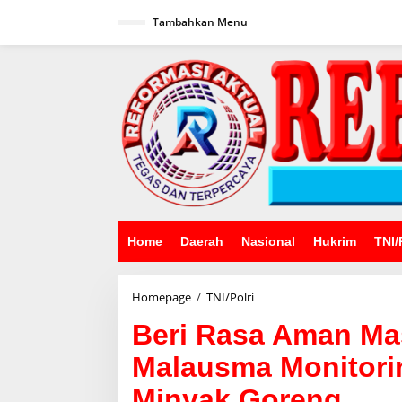
Lewati
ke
Tambahkan Menu
konten
Home
Daerah
Nasional
Hukrim
TNI/
Beri
Homepage
/
TNI/Polri
Rasa
Beri Rasa Aman Ma
Aman
Masyarakat,
Malausma Monitori
Kapolsek
Malausma
Minyak Goreng
Monitoring