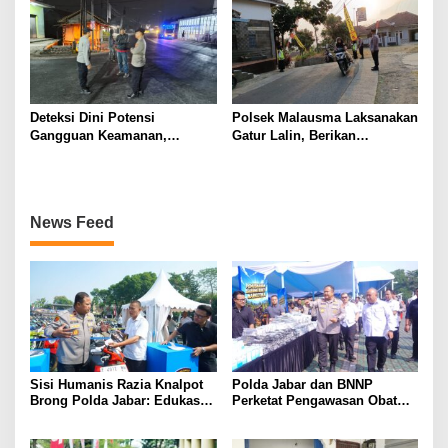
Deteksi Dini Potensi
Polsek Malausma Laksanakan
Gangguan Keamanan,
Gatur Lalin, Berikan
Bhabinkamtibmas Polsek
Pelayanan dan Rasa Aman
Cikijing Laksanakan Patroli
Bagi Pengguna Jalan
Malam dan Beri Himbauan
Kepada Warga
News Feed
Sisi Humanis Razia Knalpot
Polda Jabar dan BNNP
Brong Polda Jabar: Edukasi
Perketat Pengawasan Obat
Pengendara Hingga Ganti
Terlarang, Pemburu
Knalpot Sukarela
Targetkan Jaringan Lintas