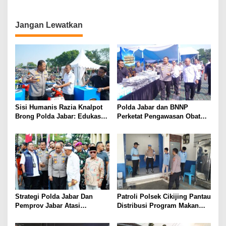
Perkuat Kamtibmas
Gelar Latihan Dalmas
Gabungan
Jangan Lewatkan
Sisi Humanis Razia Knalpot
Polda Jabar dan BNNP
Brong Polda Jabar: Edukasi
Perketat Pengawasan Obat
Pengendara Hingga Ganti
Terlarang, Pemburu
Knalpot Sukarela
Targetkan Jaringan Lintas
Provinsi
Strategi Polda Jabar Dan
Patroli Polsek Cikijing Pantau
Pemprov Jabar Atasi
Distribusi Program Makan
Kejahatan Jalanan
Bergizi Gratis di SPPG Desa
Sindangpanji