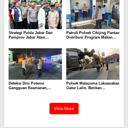
Provinsi
Strategi Polda Jabar Dan
Patroli Polsek Cikijing Pantau
Pemprov Jabar Atasi
Distribusi Program Makan
Kejahatan Jalanan
Bergizi Gratis di SPPG Desa
Sindangpanji
Deteksi Dini Potensi
Polsek Malausma Laksanakan
Gangguan Keamanan,
Gatur Lalin, Berikan
Bhabinkamtibmas Polsek
Pelayanan dan Rasa Aman
Cikijing Laksanakan Patroli
Bagi Pengguna Jalan
Malam dan Beri Himbauan
Kepada Warga
View More