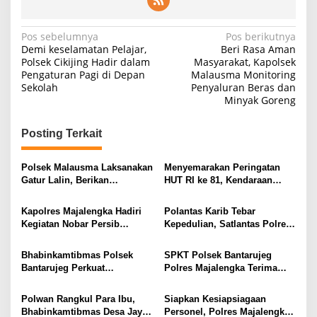
Navigasi
Pos sebelumnya
Pos berikutnya
Demi keselamatan Pelajar,
Beri Rasa Aman
pos
Polsek Cikijing Hadir dalam
Masyarakat, Kapolsek
Pengaturan Pagi di Depan
Malausma Monitoring
Sekolah
Penyaluran Beras dan
Minyak Goreng
Posting Terkait
Polsek Malausma Laksanakan
Menyemarakan Peringatan
Gatur Lalin, Berikan
HUT RI ke 81, Kendaraan
Pelayanan dan Rasa Aman
Dinas Polsek Malausma
Bagi Pengguna Jalan
Dihiasi Merah Putih
Kapolres Majalengka Hadiri
Polantas Karib Tebar
Kegiatan Nobar Persib
Kepedulian, Satlantas Polres
Bandung vs Persebaya
Majalengka Gelar Kerja Bakti
Bersama Bupati dan Anggota
dan Jumat Berkah di Masjid
Bhabinkamtibmas Polsek
SPKT Polsek Bantarujeg
DPR RI
Jami At-Taqwa
Bantarujeg Perkuat
Polres Majalengka Terima
Solidaritas Polri Bersama
Laporan Kehilangan
Masyarakat Melalui Sambang
Dokumen Warga
Polwan Rangkul Para Ibu,
Siapkan Kesiapsiagaan
Dialogis
Bhabinkamtibmas Desa Jayi
Personel, Polres Majalengka