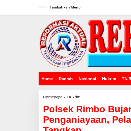
Lewati
ke
Tambahkan Menu
konten
Home
Daerah
Nasional
Hukrim
TNI/
Polsek
Homepage
/
Hukrim
Rimbo
Polsek Rimbo Buja
Bujang
Ungkap
Penganiayaan, Pela
Kasus
Penganiayaan,
Tangkap
Pelaku