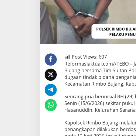
Post Views:
607
Reformasiaktual.com//TEBO – J
Bujang bersama Tim Sultan Po
dugaan tindak pidana penganiay
Kecamatan Rimbo Bujang, Kab
Seorang pria berinisial RH (29
Senin (15/6/2026) sekitar pukul
Hasanuddin, Kelurahan Sarana
Kapolsek Rimbo Bujang melalu
penangkapan dilakukan berdasa
pada 12 Juni 2026 terkait duga