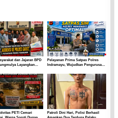
syarakat dan Jajaran BPD
Pelayanan Prima Satpas Polres
jungmulya Layangkan
Indramayu, Wujudkan Pengurusan
iensi ke Polres Garut,
SIM yang Mudah dan Terpercaya
kan Progres Penanganan
enggelapan Dana Desa
ram PKH
tivitas PETI Cemari
Patroli Dini Hari, Polisi Berhasil
ai, Warga Soroti Dugaan
Amankan Dua Terduga Pelaku