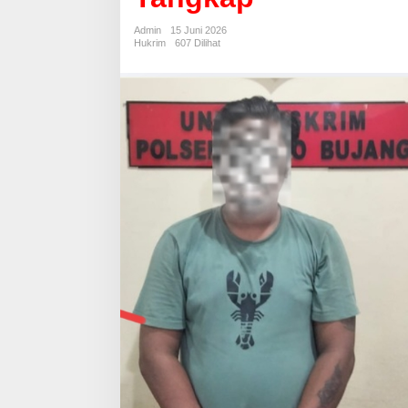
Penusukan
Berhasil
Admin
15 Juni 2026
di
Hukrim
607 Dilihat
Tangkap