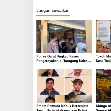
Jangan Lewatkan
Polres Garut Ungkap Kasus
Tokoh Ma
Pengeroyokan di Tarogong Kaler,
Desa Tan
22 Terduga Pelaku Berhasil
Surat Aud
Diamankan
Pertanya
Dugaan P
dan Prog
Empat Pemuda Mabuk Bersenjata
Diduga Ak
Tajam Berhasil diamankan Polisi
Sungai Al