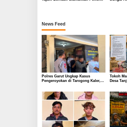
Saat Patroli Dini Hari
Koordina
Minta Pe
Transpar
News Feed
Polres Garut Ungkap Kasus
Tokoh Ma
Pengeroyokan di Tarogong Kaler,
Desa Tan
22 Terduga Pelaku Berhasil
Surat Aud
Diamankan
Pertanya
Dugaan P
dan Prog