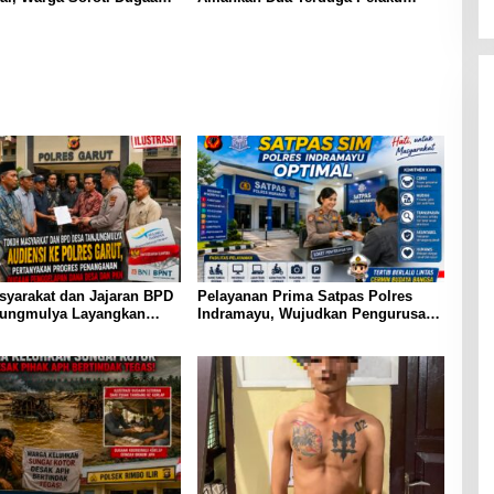
si dengan Oknum APH,
Pembawa Senjata Tajam
negakan Hukum
an
syarakat dan Jajaran BPD
Pelayanan Prima Satpas Polres
jungmulya Layangkan
Indramayu, Wujudkan Pengurusan
iensi ke Polres Garut,
SIM yang Mudah dan Terpercaya
kan Progres Penanganan
enggelapan Dana Desa
ram PKH