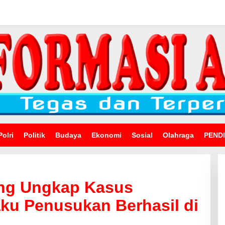
Polri
Politik
Budaya
Ekonomi
Sosial
Olahraga
PEND
ng Ungkap Kasus
ku Penusukan Berhasil di