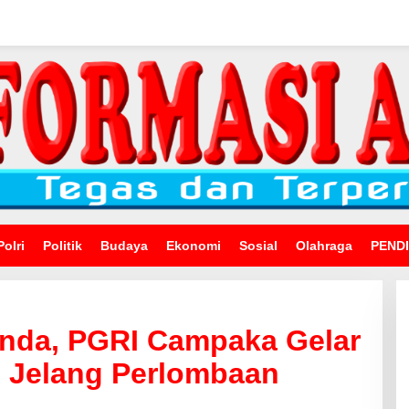
Polri
Politik
Budaya
Ekonomi
Sosial
Olahraga
PEND
unda, PGRI Campaka Gelar
g Jelang Perlombaan