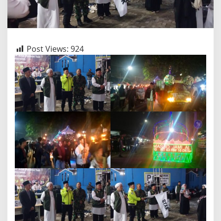
/2026
Masehi.
Post Views:
924