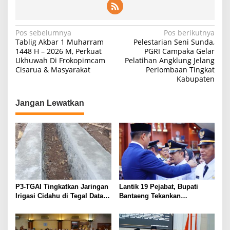
Navigasi
Pos sebelumnya
Pos berikutnya
Tablig Akbar 1 Muharram
Pelestarian Seni Sunda,
pos
1448 H – 2026 M, Perkuat
PGRI Campaka Gelar
Ukhuwah Di Frokopimcam
Pelatihan Angklung Jelang
Cisarua & Masyarakat
Perlombaan Tingkat
Kabupaten
Jangan Lewatkan
P3-TGAI Tingkatkan Jaringan
Lantik 19 Pejabat, Bupati
Irigasi Cidahu di Tegal Datar
Bantaeng Tekankan
Purwakarta
Peningkatan Pelayanan
kepada Masyarakat