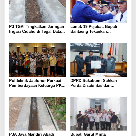
P3-TGAI Tingkatkan Jaringan
Lantik 19 Pejabat, Bupati
Irigasi Cidahu di Tegal Datar
Bantaeng Tekankan
Purwakarta
Peningkatan Pelayanan
kepada Masyarakat
Politeknik Jatiluhur Perkuat
DPRD Sukabumi Sahkan
Pemberdayaan Keluarga PKH
Perda Disabilitas dan
melalui Literasi Digital
Sepakati Perubahan KUA-
PPAS 2026
P3A Jaya Mandiri Abadi
Bupati Garut Minta