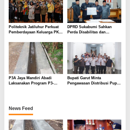
Politeknik Jatiluhur Perkuat
DPRD Sukabumi Sahkan
Pemberdayaan Keluarga PKH
Perda Disabilitas dan
melalui Literasi Digital
Sepakati Perubahan KUA-
PPAS 2026
P3A Jaya Mandiri Abadi
Bupati Garut Minta
Laksanakan Program P3-
Pengawasan Distribusi Pupuk
TGAI, Perkuat Jaringan
Bersubsidi Diperketat,
Irigasi di Wanayasa
Pendaftaran RDKK
Dioptimalkan
News Feed