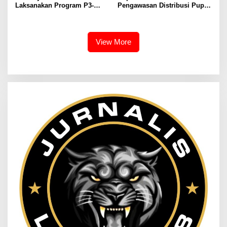
Laksanakan Program P3-
Pengawasan Distribusi Pupuk
TGAI, Perkuat Jaringan
Bersubsidi Diperketat,
Irigasi di Wanayasa
Pendaftaran RDKK
Dioptimalkan
View More