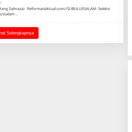
Oleh
21
Admin
ntang Salmaza) Reformasiaktual.com//SUBULUSSALAM- Seleksi
lussalam
ihat Selengkapnya