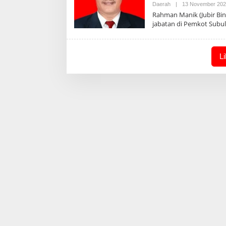
Daerah
|
13 November 20
Rahman Manik (Jubir Bi
jabatan di Pemkot Subu
L