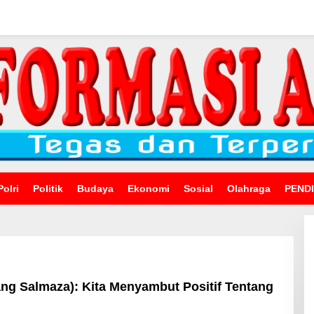
Polri
Politik
Budaya
Ekonomi
Sosial
Olahraga
PEND
ang Salmaza): Kita Menyambut Positif Tentang