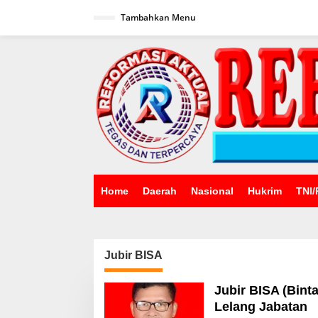
Lewati
ke
Tambahkan Menu
konten
Home
Daerah
Nasional
Hukrim
TNI/
Jubir BISA
Jubir BISA (Bint
Lelang Jabatan