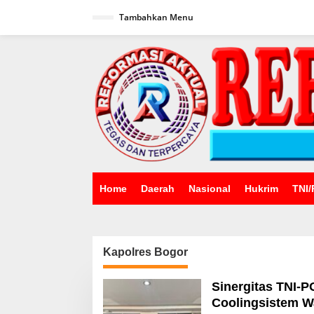
Lewati
ke
Tambahkan Menu
konten
Home
Daerah
Nasional
Hukrim
TNI/
Kapolres Bogor
Sinergitas TNI-
Coolingsistem W