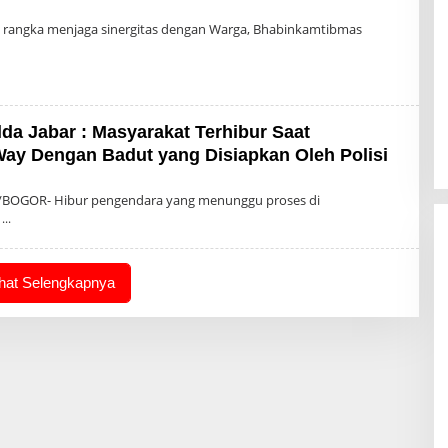
Oleh
ADM
rangka menjaga sinergitas dengan Warga, Bhabinkamtibmas
RIZKY
a Jabar : Masyarakat Terhibur Saat
y Dengan Badut yang Disiapkan Oleh Polisi
BOGOR- Hibur pengendara yang menunggu proses di
,
ihat Selengkapnya