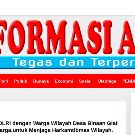
Polri
Politik
Budaya
Ekonomi
Sosial
Olahraga
PEND
POLRI dengan Warga Wilayah Desa Binaan Giat
arga,untuk Menjaga Harkamtibmas Wilayah.