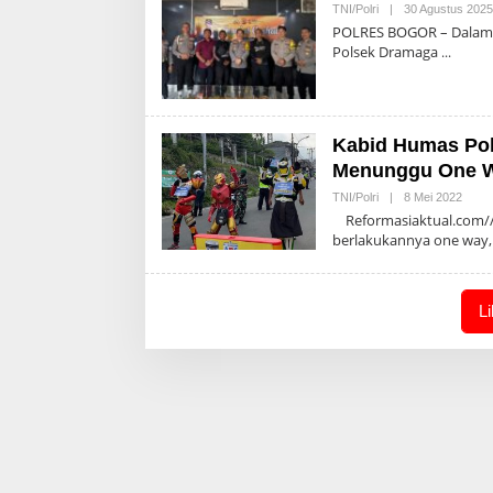
TNI/Polri
|
30 Agustus 2025
POLRES BOGOR – Dalam 
Polsek Dramaga
Kabid Humas Pold
Menunggu One Wa
Oleh
TNI/Polri
|
8 Mei 2022
Admin
Reformasiaktual.com//
berlakukannya one way
L