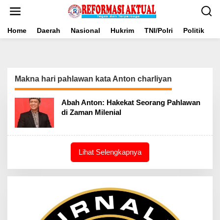
Lewati
ke
konten
Home
Daerah
Nasional
Hukrim
TNI/Polri
Politik
B
Makna hari pahlawan kata Anton charliyan
Abah Anton: Hakekat Seorang Pahlawan
di Zaman Milenial
Lihat Selengkapnya