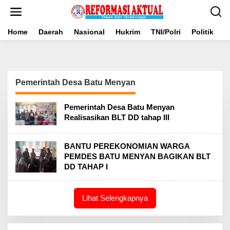
Lewati
ke
konten
Home
Daerah
Nasional
Hukrim
TNI/Polri
Politik
B
Pemerintah Desa Batu Menyan
Pemerintah Desa Batu Menyan
Realisasikan BLT DD tahap III
BANTU PEREKONOMIAN WARGA
PEMDES BATU MENYAN BAGIKAN BLT
DD TAHAP I
Lihat Selengkapnya