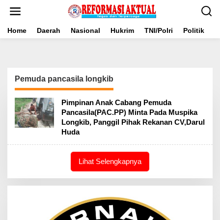
Lewati
ke
konten
Home
Daerah
Nasional
Hukrim
TNI/Polri
Politik
B
Pemuda pancasila longkib
Pimpinan Anak Cabang Pemuda
Pancasila(PAC.PP) Minta Pada Muspika
Longkib, Panggil Pihak Rekanan CV,Darul
Huda
Lihat Selengkapnya