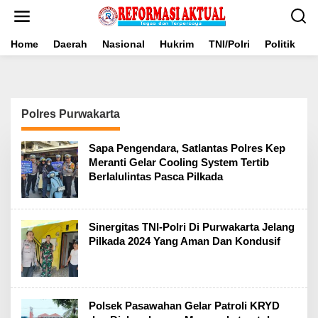
Lewati
ke
konten
Home
Daerah
Nasional
Hukrim
TNI/Polri
Politik
B
Polres Purwakarta
Sapa Pengendara, Satlantas Polres Kep
Meranti Gelar Cooling System Tertib
Berlalulintas Pasca Pilkada
Sinergitas TNI-Polri Di Purwakarta Jelang
Pilkada 2024 Yang Aman Dan Kondusif
Polsek Pasawahan Gelar Patroli KRYD