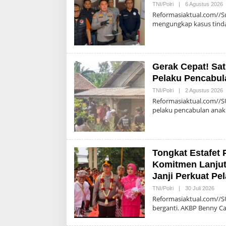
O
TNI/Polri
|
6 Agustus 2026
A
Reformasiaktual.com//S
mengungkap kasus tind
Gerak Cepat! Sa
Pelaku Pencabula
O
TNI/Polri
|
2 Agustus 2026
A
Reformasiaktual.com//S
pelaku pencabulan anak
Tongkat Estafet
Komitmen Lanjut
Janji Perkuat P
Oleh
TNI/Polri
|
30 Juli 2026
Admi
Reformasiaktual.com//S
berganti. AKBP Benny C