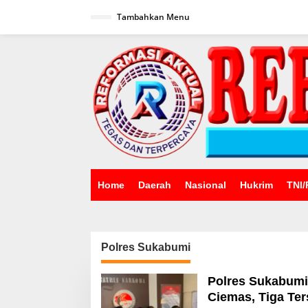
Lewati
ke
Tambahkan Menu
konten
Home
Daerah
Nasional
Hukrim
TNI/
Polres Sukabumi
Polres Sukabumi
Ciemas, Tiga Te