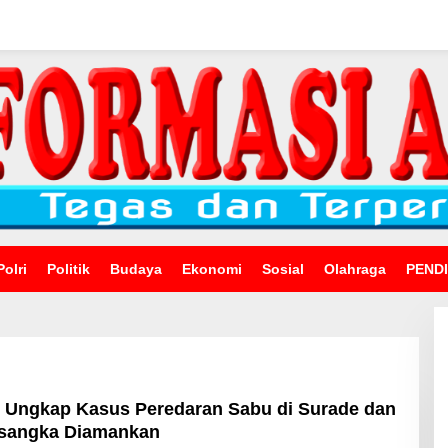
Polri
Politik
Budaya
Ekonomi
Sosial
Olahraga
PEND
 Ungkap Kasus Peredaran Sabu di Surade dan
rsangka Diamankan