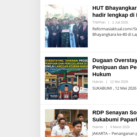
HUT Bhayangkara
hadir lengkap di
Oleh
TNI/Polri
|
2 Juli 2026
Admin
Reformasiaktual.com//S
Bhayangkara ke-80 di L
Dugaan Overstay
Penipuan dan Pe
Hukum
Oleh
Hukrim
|
12 Mei 2026
Admin
SUKABUMI , 12 Mei 2026
RDP Senayan Sor
Sukabumi Papark
Oleh
Hukrim
|
4 Maret 2026
Admi
JAKARTA – Penanganan p