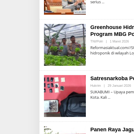
serius
Greenhouse Hidr
Program MBG Po
Ole
TNI/Polri
|
1 Maret 2026
Adm
Reformasiaktual.com//
hidroponik di wilayah L
Satresnarkoba P
O
Hukrim
|
29 Januari 2026
Ad
SUKABUMI – Upaya pembe
Kota. Kali
Panen Raya Jag