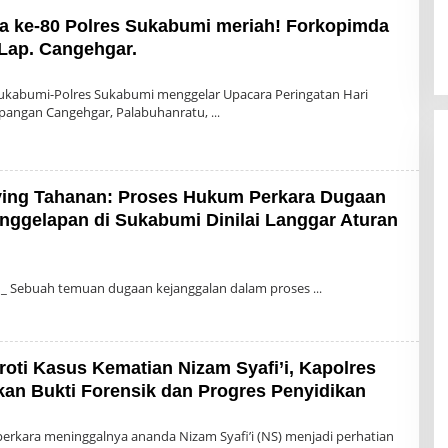
 ke-80 Polres Sukabumi meriah! Forkopimda
 Lap. Cangehgar.
ukabumi-Polres Sukabumi menggelar Upacara Peringatan Hari
apangan Cangehgar, Palabuhanratu,
ing Tahanan: Proses Hukum Perkara Dugaan
nggelapan di Sukabumi Dinilai Langgar Aturan
 _ Sebuah temuan dugaan kejanggalan dalam proses
oti Kasus Kematian Nizam Syafi’i, Kapolres
an Bukti Forensik dan Progres Penyidikan
n
erkara meninggalnya ananda Nizam Syafi’i (NS) menjadi perhatian