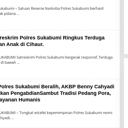
leh
dmin
ukabumi – Satuan Reserse Narkoba Polres Sukabumi berhasil
ak pidana
treskrim Polres Sukabumi Ringkus Terduga
n Anak di Cihaur.
leh
dmin
UKABUMI Satreskrim Polres Sukabumi bergerak responsif, Terduga
 di bawah
 Polres Sukabumi Beralih, AKBP Benny Cahyadi
kan PengabdianSambut Tradisi Pedang Pora,
elayanan Humanis
n
UKABUMI – Tongkat estafet kepemimpinan Polres Sukabumi resmi
ahyadi,