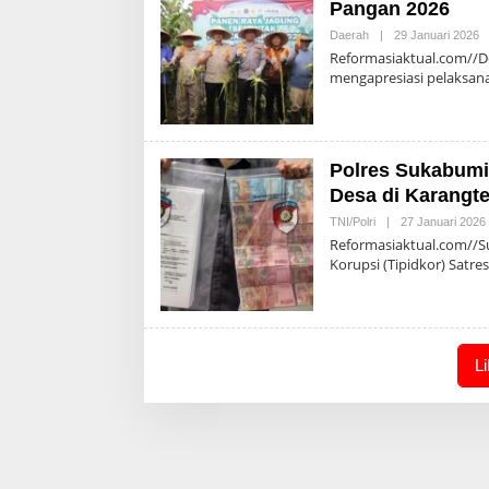
Pangan 2026
O
Daerah
|
29 Januari 2026
A
Reformasiaktual.com//
mengapresiasi pelaksan
Polres Sukabumi
Desa di Karangte
TNI/Polri
|
27 Januari 2026
Reformasiaktual.com//Su
Korupsi (Tipidkor) Satre
L