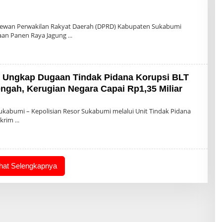
leh
dmin
Dewan Perwakilan Rakyat Daerah (DPRD) Kabupaten Sukabumi
aan Panen Raya Jagung
 Ungkap Dugaan Tindak Pidana Korupsi BLT
ngah, Kerugian Negara Capai Rp1,35 Miliar
Oleh
Admin
kabumi – Kepolisian Resor Sukabumi melalui Unit Tindak Pidana
skrim
ihat Selengkapnya