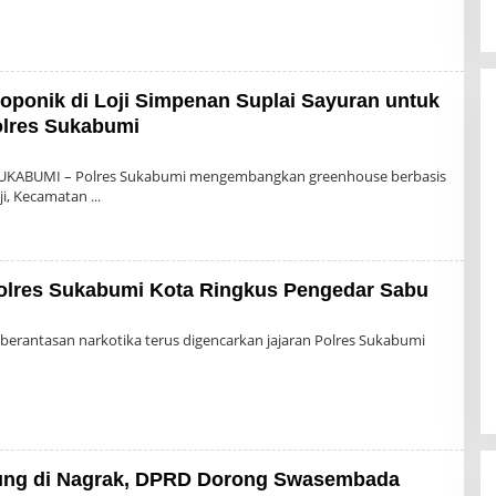
oponik di Loji Simpenan Suplai Sayuran untuk
lres Sukabumi
h
in
SUKABUMI – Polres Sukabumi mengembangkan greenhouse berbasis
oji, Kecamatan
olres Sukabumi Kota Ringkus Pengedar Sabu
leh
min
rantasan narkotika terus digencarkan jajaran Polres Sukabumi
ung di Nagrak, DPRD Dorong Swasembada