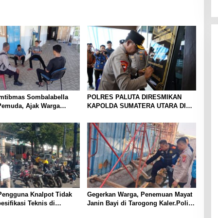
mtibmas Sombalabella
POLRES PALUTA DIRESMIKAN
Pemuda, Ajak Warga
KAPOLDA SUMATERA UTARA DI
Kamtibmas dan
GUNUNGTUA
an HUT Ke-81 RI
Pengguna Knalpot Tidak
Gegerkan Warga, Penemuan Mayat
esifikasi Teknis di
Janin Bayi di Tarogong Kaler.Polisi
Terjaring Penertiban
Lakukan Oleh TKP