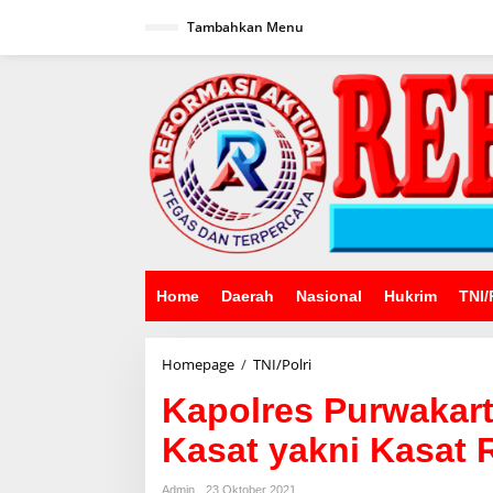
Lewati
ke
Tambahkan Menu
konten
Home
Daerah
Nasional
Hukrim
TNI/
Kapolres
Homepage
/
TNI/Polri
Purwakarta
Kapolres Purwakart
Pimpin
Sertijab
Kasat yakni Kasat 
Dua
Kasat
yakni
Admin
23 Oktober 2021