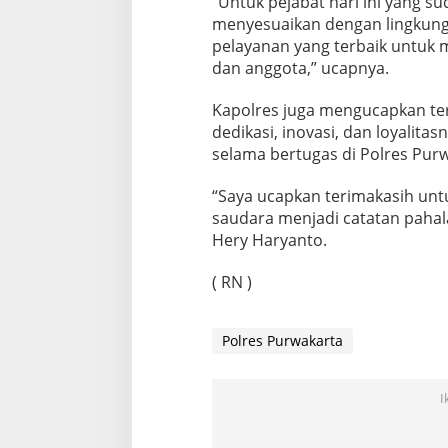
“Untuk pejabat hari ini yang s
menyesuaikan dengan lingkun
pelayanan yang terbaik untuk m
dan anggota,” ucapnya.
Kapolres juga mengucapkan ter
dedikasi, inovasi, dan loyalit
selama bertugas di Polres Purw
“Saya ucapkan terimakasih unt
saudara menjadi catatan pahal
Hery Haryanto.
( RN )
Polres Purwakarta
I