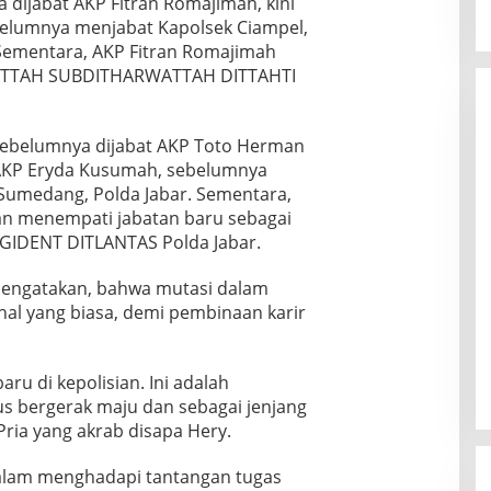
 dijabat AKP Fitran Romajimah, kini
belumnya menjabat Kapolsek Ciampel,
 Sementara, AKP Fitran Romajimah
WATTAH SUBDITHARWATTAH DITTAHTI
sebelumnya dijabat AKP Toto Herman
 AKP Eryda Kusumah, sebelumnya
Sumedang, Polda Jabar. Sementara,
n menempati jabatan baru sebagai
IDENT DITLANTAS Polda Jabar.
mengatakan, bahwa mutasi dalam
al yang biasa, demi pembinaan karir
ru di kepolisian. Ini adalah
us bergerak maju dan sebagai jenjang
Pria yang akrab disapa Hery.
 dalam menghadapi tantangan tugas