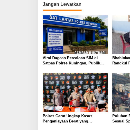
Jangan Lewatkan
Viral Dugaan Percaloan SIM di
Bhabinka
Satpas Polres Kuningan, Publik
Rangkul 
Dorong Penelusuran dan
Perkuat 
Penguatan Pengawasan
Semarakk
Polres Garut Ungkap Kasus
Puluhan 
Penganiayaan Berat yang
Sesuai Sp
Mengakibatkan Korban Meninggal
Wanaraja 