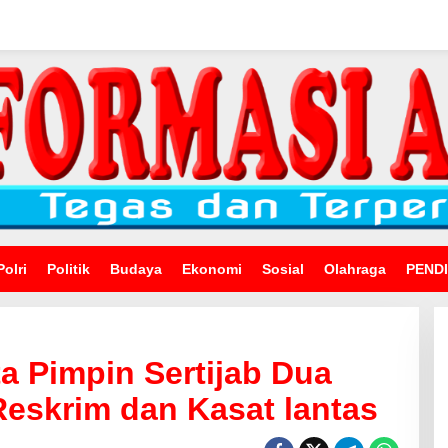
Polri
Politik
Budaya
Ekonomi
Sosial
Olahraga
PEND
a Pimpin Sertijab Dua
Reskrim dan Kasat lantas