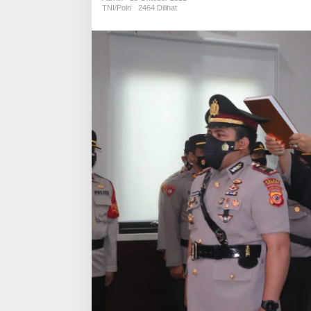
Kasat
TNI/Polri
2464 Dilihat
Reskrim
dan
Kasat
lantas