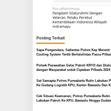
Navigasi
Pos sebelumnya
Pangdam Silaturahmi Dengan
pos
Veteran, Pelaku Perebut
Kemerdekaan Indonesia Wilayah
Indramayu
Posting Terkait
Sapa Pengendara, Satlantas Polres Kep Meranti 
Cooling System Tertib Berlalulintas Pasca Pilka
Polsek Pasawahan Gelar Patroli KRYD dan Dial
dengan Masyarakat untuk Ciptakan Pilkada 2024
Aman dan Nyaman
Sat Samapta Polres Purwakarta Rutin Lakukan Pa
Ke Gudang Logistik KPU, Kantor Bawaslu Dan 
Cek Situasi Keamanan, Polres Purwakarta Rutin
Lakukan Patroli Ke KPU, Bawaslu Hingga Guda
Logistik KPU