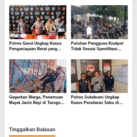
Pemuda, Ajak Warga Perkuat
SUMATERA UTARA DI
Kamtibmas dan Semarakkan
GUNUNGTUA
HUT Ke-81 RI
Polres Garut Ungkap Kasus
Puluhan Pengguna Knalpot
Penganiayaan Berat yang
Tidak Sesuai Spesifikasi
Mengakibatkan Korban
Teknis di Wanaraja Terjaring
Meninggal Dunia
Penertiban Polisi
Gegerkan Warga, Penemuan
Polres Sukabumi Ungkap
Mayat Janin Bayi di Tarogong
Kasus Peredaran Sabu di
Kaler.Polisi Lakukan Oleh
Surade dan Ciemas, Tiga
TKP
Tersangka Diamankan
Tinggalkan Balasan