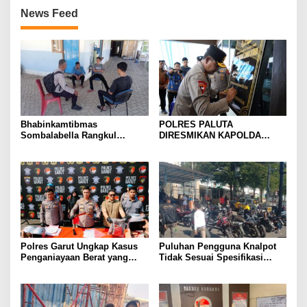
News Feed
Bhabinkamtibmas
POLRES PALUTA
Sombalabella Rangkul
DIRESMIKAN KAPOLDA
Pemuda, Ajak Warga Perkuat
SUMATERA UTARA DI
Kamtibmas dan Semarakkan
GUNUNGTUA
HUT Ke-81 RI
Polres Garut Ungkap Kasus
Puluhan Pengguna Knalpot
Penganiayaan Berat yang
Tidak Sesuai Spesifikasi
Mengakibatkan Korban
Teknis di Wanaraja Terjaring
Meninggal Dunia
Penertiban Polisi