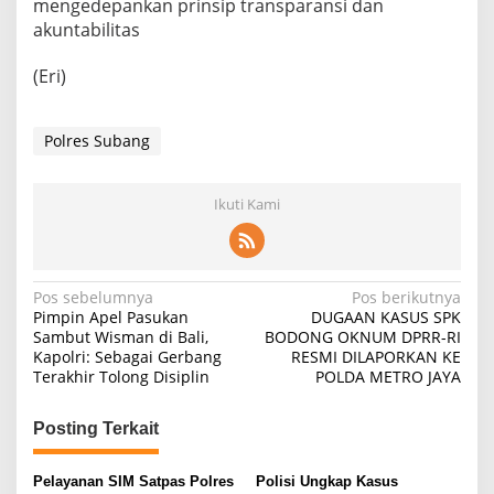
mengedepankan prinsip transparansi dan
akuntabilitas
(Eri)
Polres Subang
Ikuti Kami
Navigasi
Pos sebelumnya
Pos berikutnya
Pimpin Apel Pasukan
DUGAAN KASUS SPK
pos
Sambut Wisman di Bali,
BODONG OKNUM DPRR-RI
Kapolri: Sebagai Gerbang
RESMI DILAPORKAN KE
Terakhir Tolong Disiplin
POLDA METRO JAYA
Posting Terkait
Pelayanan SIM Satpas Polres
Polisi Ungkap Kasus