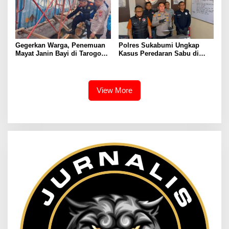
Gegerkan Warga, Penemuan
Polres Sukabumi Ungkap
Mayat Janin Bayi di Tarogong
Kasus Peredaran Sabu di
Kaler.Polisi Lakukan Oleh
Surade dan Ciemas, Tiga
TKP
Tersangka Diamankan
View More