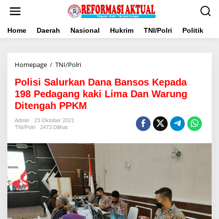
Lewati
ke
konten
Home
Daerah
Nasional
Hukrim
TNI/Polri
Politik
B
Polisi
Homepage
/
TNI/Polri
Salurkan
Polisi Salurkan Dana Bansos Kepada
Dana
Bansos
198 Pedagang kaki Lima Dan Warung
Kepada
Ditengah PPKM
198
Pedagang
Admin
23 Oktober 2021
kaki
TNI/Polri
2473 Dilihat
Lima
Dan
Warung
Ditengah
PPKM