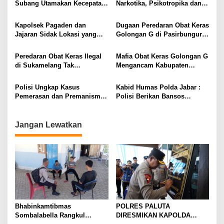
Subang Utamakan Kecepatan,
Narkotika, Psikotropika dan
Humanis, dan Profesional
Peredaran Obat- Obatan
Tanpa Izin Periode
Kapolsek Pagaden dan
Dugaan Peredaran Obat Keras
pertengahan Juli 2026
Jajaran Sidak Lokasi yang
Golongan G di Pasirbungur
Diduga Jadi Tempat Transaksi
Purwadadi Jadi Sorotan
Obat Keras Ilegal, Warga Beri
Peredaran Obat Keras Ilegal
Mafia Obat Keras Golongan G
Apresiasi
di Sukamelang Tak
Mengancam Kabupaten
Terkendali, APH
Subang, Warga Tuntut
Dipertanyakan
Tindakan Tegas APH
Polisi Ungkap Kasus
Kabid Humas Polda Jabar :
Pemerasan dan Premanisme
Polisi Berikan Bansos
di PT. Superior Porcelain
Kepada Keluarga Anak yang
Sukses
Alami Stunting
Jangan Lewatkan
Bhabinkamtibmas
POLRES PALUTA
Sombalabella Rangkul
DIRESMIKAN KAPOLDA