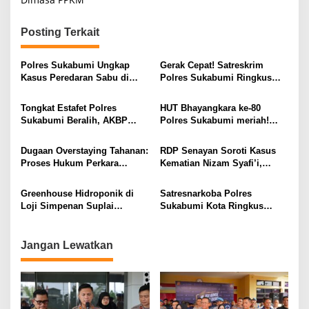
Posting Terkait
Polres Sukabumi Ungkap
Gerak Cepat! Satreskrim
Kasus Peredaran Sabu di
Polres Sukabumi Ringkus
Surade dan Ciemas, Tiga
Terduga Pelaku Pencabulan
Tersangka Diamankan
Anak di Cihaur.
Tongkat Estafet Polres
HUT Bhayangkara ke-80
Sukabumi Beralih, AKBP
Polres Sukabumi meriah!
Benny Cahyadi Komitmen
Forkopimda hadir lengkap di
Lanjutkan
Lap. Cangehgar.
Dugaan Overstaying Tahanan:
RDP Senayan Soroti Kasus
PengabdianSambut Tradisi
Proses Hukum Perkara
Kematian Nizam Syafi’i,
Pedang Pora, Janji Perkuat
Dugaan Penipuan dan
Kapolres Sukabumi Paparkan
Pelayanan Humanis
Penggelapan di Sukabumi
Bukti Forensik dan Progres
Greenhouse Hidroponik di
Satresnarkoba Polres
Dinilai Langgar Aturan
Penyidikan
Loji Simpenan Suplai
Sukabumi Kota Ringkus
Hukum
Sayuran untuk Program MBG
Pengedar Sabu
Polres Sukabumi
Jangan Lewatkan