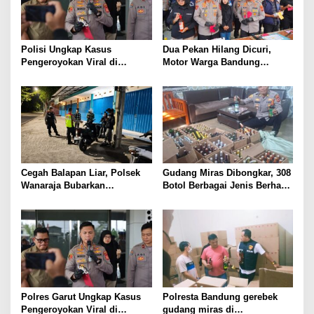
Polisi Ungkap Kasus
Dua Pekan Hilang Dicuri,
Pengeroyokan Viral di
Motor Warga Bandung
Tarogong Kaler, Berawal dari
Akhirnya Kembali Berkat
Knalpot Brong
Polisi
Cegah Balapan Liar, Polsek
Gudang Miras Dibongkar, 308
Wanaraja Bubarkan
Botol Berbagai Jenis Berhasil
Kerumunan Remaja dan
Diamankan Polisi
Amankan Sepeda Motor
Berknalpot Tidak Sesuai
Spesifikasi Teknis
Polres Garut Ungkap Kasus
Polresta Bandung gerebek
Pengeroyokan Viral di
gudang miras di