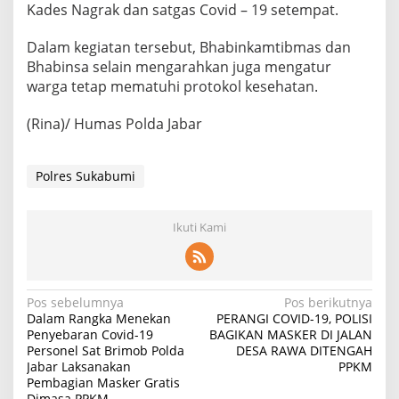
Kades Nagrak dan satgas Covid – 19 setempat.
Dalam kegiatan tersebut, Bhabinkamtibmas dan
Bhabinsa selain mengarahkan juga mengatur
warga tetap mematuhi protokol kesehatan.
(Rina)/ Humas Polda Jabar
Polres Sukabumi
Ikuti Kami
Navigasi
Pos sebelumnya
Pos berikutnya
Dalam Rangka Menekan
PERANGI COVID-19, POLISI
pos
Penyebaran Covid-19
BAGIKAN MASKER DI JALAN
Personel Sat Brimob Polda
DESA RAWA DITENGAH
Jabar Laksanakan
PPKM
Pembagian Masker Gratis
Dimasa PPKM