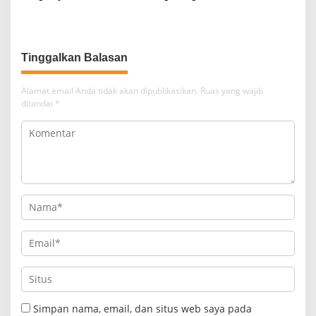
Tarogong Kaler, Berawal dari
Pameungpeuk Bandung,
Knalpot Brong
Polisi Sita 7.000 Botol
Berbagai Merek
Tinggalkan Balasan
Alamat email Anda tidak akan dipublikasikan.
Ruas yang wajib
ditandai
*
Simpan nama, email, dan situs web saya pada