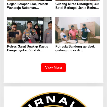
Cegah Balapan Liar, Polsek
Gudang Miras Dibongkar, 308
Wanaraja Bubarkan
Botol Berbagai Jenis Berhasil
Kerumunan Remaja dan
Diamankan Polisi
Amankan Sepeda Motor
Berknalpot Tidak Sesuai
Spesifikasi Teknis
Polres Garut Ungkap Kasus
Polresta Bandung gerebek
Pengeroyokan Viral di
gudang miras di
Tarogong Kaler, Berawal dari
Pameungpeuk Bandung,
Knalpot Brong
Polisi Sita 7.000 Botol
Berbagai Merek
View More