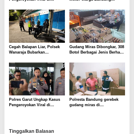
Tarogong Kaler, Berawal dari
Akhirnya Kembali Berkat
Knalpot Brong
Polisi
Cegah Balapan Liar, Polsek
Gudang Miras Dibongkar, 308
Wanaraja Bubarkan
Botol Berbagai Jenis Berhasil
Kerumunan Remaja dan
Diamankan Polisi
Amankan Sepeda Motor
Berknalpot Tidak Sesuai
Spesifikasi Teknis
Polres Garut Ungkap Kasus
Polresta Bandung gerebek
Pengeroyokan Viral di
gudang miras di
Tarogong Kaler, Berawal dari
Pameungpeuk Bandung,
Knalpot Brong
Polisi Sita 7.000 Botol
Berbagai Merek
Tinggalkan Balasan