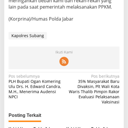
meringankan beban kami dan rekan-rekan yang
lain pada saat pemerintah melaksanakan PPKM.
(Korprina)/Humas Polda Jabar
Kapolres Subang
Ikuti Kami
Navigasi
Pos sebelumnya
Pos berikutnya
PLH Bupati Ogan Komering
35% Masyarakat Baru
pos
Ulu Drs. H. Edward Candra,
Divaksin, Plt Wali Kota
M.H., Menerima Audensi
Waris Thalib Pimpin Rakor
NPCI
Evaluasi Pelaksanaan
Vaksinasi
Posting Terkait