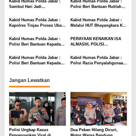
Kabid Humas Polda Jabar :
Kabid Humas Polda Jabar :
Sambut Hari Jadi
Polisi Beri Bantuan Rutilahu
Bhayangkara Ke-76, Polisi
Untuk Ena (60) Warga Desa
Gelar Festival Ikan Koi Ke-1
Tanjungsari Barat Cikaum
Kabid Humas Polda Jabar :
Kabid Humas Polda Jabar :
Tingkat Nasional
Kapolres Tinjau Proses Ubah
Melalui HUT Bhayangkara Ke-
Sampah Jadi Produk Bernilai
76 Polisi Gelar Bakti Sosial
Ekonomis yang Dilakukan
Ke Panti Asuhan Anak Al-
Kabid Humas Polda Jabar :
PERAYAAN KENAIKAN ISA
Kapolsek
Rasid
Polisi Beri Bantuan Kepada
ALMASIH, POLISI
Nenek yang Hidup Sebatang
LAKSANAKAN PENGAMANAN
Kara
GEREJA
Kabid Humas Polda Jabar :
Kabid Humas Polda Jabar :
Polisi Beri Bantuan Kepada
Polisi Razia Penyalahgunaan
Batita Penderita Penyakit
Narkoba, Obat – Obatan
Hirschsprung di Subang
Terlarang dan Miras
Jangan Lewatkan
Polisi Ungkap Kasus
Dua Pekan Hilang Dicuri,
Pengeroyokan Viral di
Motor Warga Bandung