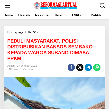
Lewati
ke
konten
Home
Daerah
Nasional
Hukrim
TNI/Polri
Politik
B
PEDULI
Homepage
/
TNI/Polri
MASYARAKAT,
PEDULI MASYARAKAT, POLISI
POLISI
DISTRIBUSIKAN
DISTRIBUSIKAN BANSOS SEMBAKO
BANSOS
KEPADA WARGA SUBANG DIMASA
SEMBAKO
PPKM
KEPADA
WARGA
Admin
27 Oktober 2021
SUBANG
TNI/Polri
3175 Dilihat
DIMASA
PPKM