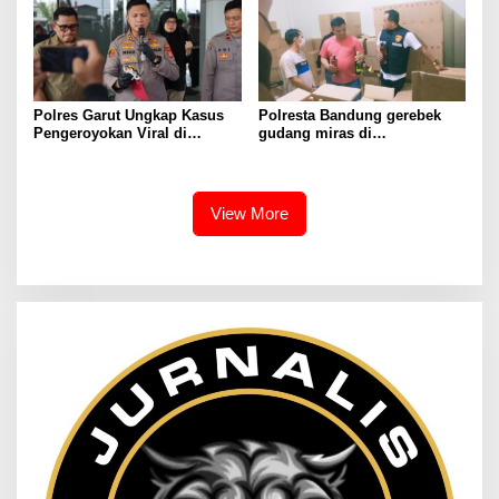
Spesifikasi Teknis
Polres Garut Ungkap Kasus
Polresta Bandung gerebek
Pengeroyokan Viral di
gudang miras di
Tarogong Kaler, Berawal dari
Pameungpeuk Bandung,
Knalpot Brong
Polisi Sita 7.000 Botol
Berbagai Merek
View More