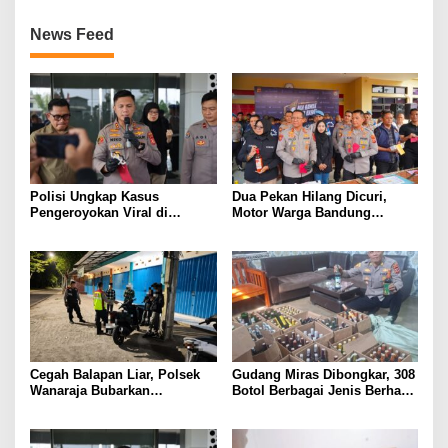
News Feed
Polisi Ungkap Kasus
Dua Pekan Hilang Dicuri,
Pengeroyokan Viral di
Motor Warga Bandung
Tarogong Kaler, Berawal dari
Akhirnya Kembali Berkat
Knalpot Brong
Polisi
Cegah Balapan Liar, Polsek
Gudang Miras Dibongkar, 308
Wanaraja Bubarkan
Botol Berbagai Jenis Berhasil
Kerumunan Remaja dan
Diamankan Polisi
Amankan Sepeda Motor
Berknalpot Tidak Sesuai