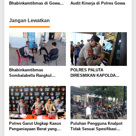
Bhabinkamtibmas di Gowa
Audit Kinerja di Polres Gowa
Ikut Bagikan Bibit Pohon dan
Buah ke Masyarakat
Jangan Lewatkan
Bhabinkamtibmas
POLRES PALUTA
Sombalabella Rangkul
DIRESMIKAN KAPOLDA
Pemuda, Ajak Warga Perkuat
SUMATERA UTARA DI
Kamtibmas dan Semarakkan
GUNUNGTUA
HUT Ke-81 RI
Polres Garut Ungkap Kasus
Puluhan Pengguna Knalpot
Penganiayaan Berat yang
Tidak Sesuai Spesifikasi
Mengakibatkan Korban
Teknis di Wanaraja Terjaring