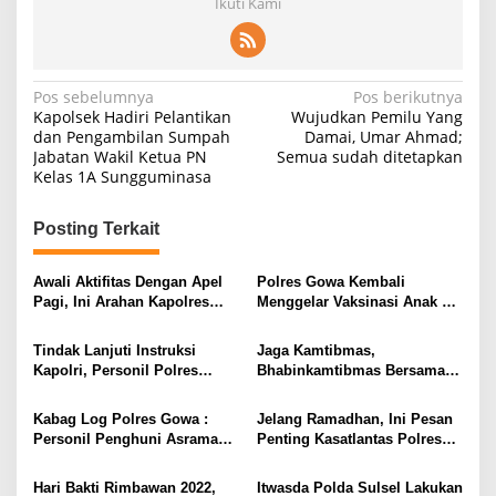
Ikuti Kami
Navigasi
Pos sebelumnya
Pos berikutnya
Kapolsek Hadiri Pelantikan
Wujudkan Pemilu Yang
pos
dan Pengambilan Sumpah
Damai, Umar Ahmad;
Jabatan Wakil Ketua PN
Semua sudah ditetapkan
Kelas 1A Sungguminasa
Posting Terkait
Awali Aktifitas Dengan Apel
Polres Gowa Kembali
Pagi, Ini Arahan Kapolres
Menggelar Vaksinasi Anak 6-
Gowa
11 Tahun
Tindak Lanjuti Instruksi
Jaga Kamtibmas,
Kapolri, Personil Polres
Bhabinkamtibmas Bersama
Gowa Lakukan Pengawasan
Warga Perbaiki Pos Kamling
Minyak Goreng
Kabag Log Polres Gowa :
Jelang Ramadhan, Ini Pesan
Personil Penghuni Asrama
Penting Kasatlantas Polres
Agar Waspadai Kebakaran
Gowa ke Masyarakat
Hari Bakti Rimbawan 2022,
Itwasda Polda Sulsel Lakukan