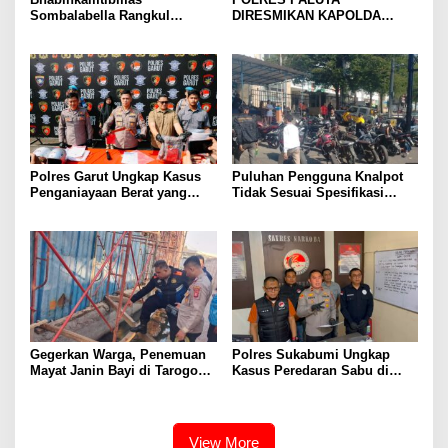
Sombalabella Rangkul
DIRESMIKAN KAPOLDA
Pemuda, Ajak Warga Perkuat
SUMATERA UTARA DI
Kamtibmas dan Semarakkan
GUNUNGTUA
HUT Ke-81 RI
Polres Garut Ungkap Kasus
Puluhan Pengguna Knalpot
Penganiayaan Berat yang
Tidak Sesuai Spesifikasi
Mengakibatkan Korban
Teknis di Wanaraja Terjaring
Meninggal Dunia
Penertiban Polisi
Gegerkan Warga, Penemuan
Polres Sukabumi Ungkap
Mayat Janin Bayi di Tarogong
Kasus Peredaran Sabu di
Kaler.Polisi Lakukan Oleh
Surade dan Ciemas, Tiga
TKP
Tersangka Diamankan
View More