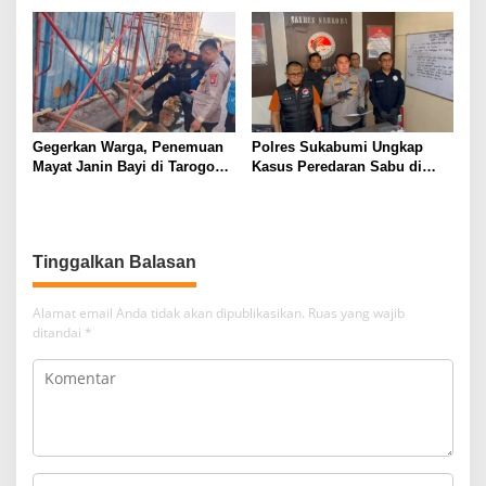
Meninggal Dunia
Penertiban Polisi
Gegerkan Warga, Penemuan
Polres Sukabumi Ungkap
Mayat Janin Bayi di Tarogong
Kasus Peredaran Sabu di
Kaler.Polisi Lakukan Oleh
Surade dan Ciemas, Tiga
TKP
Tersangka Diamankan
Tinggalkan Balasan
Alamat email Anda tidak akan dipublikasikan.
Ruas yang wajib
ditandai
*