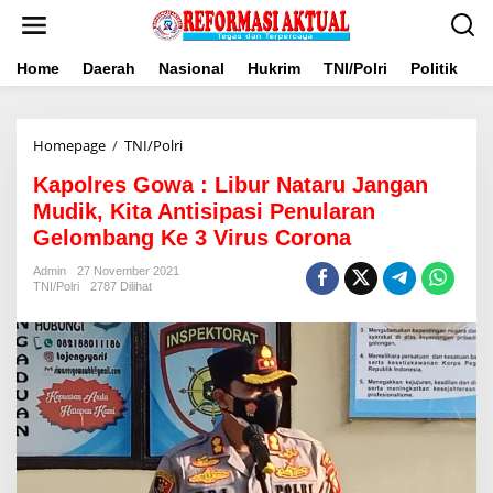
Lewati
ke
konten
Home
Daerah
Nasional
Hukrim
TNI/Polri
Politik
B
Kapolres
Homepage
/
TNI/Polri
Gowa
Kapolres Gowa : Libur Nataru Jangan
:
Libur
Mudik, Kita Antisipasi Penularan
Nataru
Gelombang Ke 3 Virus Corona
Jangan
Mudik,
Admin
27 November 2021
Kita
TNI/Polri
2787 Dilihat
Antisipasi
Penularan
Gelombang
Ke
3
Virus
Corona