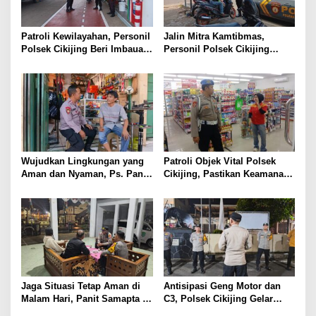
Patroli Kewilayahan, Personil
Jalin Mitra Kamtibmas,
Polsek Cikijing Beri Imbauan
Personil Polsek Cikijing
Kepada Security SPBU
Optimalkan Sambang kepada
Pengendara Ojek Pangkalan
Wujudkan Lingkungan yang
Patroli Objek Vital Polsek
Aman dan Nyaman, Ps. Panit
Cikijing, Pastikan Keamanan
Samapta l Polsek Cikijing
Minimarket dan Beri Rasa
Sambangi Warga Desa
Aman Kepada Masyarakat
Cikijing
Jaga Situasi Tetap Aman di
Antisipasi Geng Motor dan
Malam Hari, Panit Samapta II
C3, Polsek Cikijing Gelar
Polsek Cikijing Sambangi
Apel dan Patroli Malam