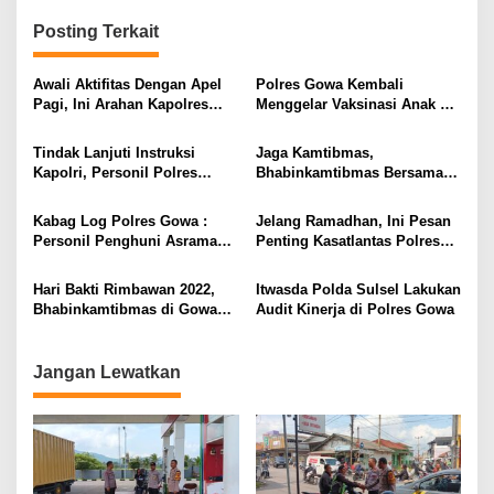
Posting Terkait
Awali Aktifitas Dengan Apel
Polres Gowa Kembali
Pagi, Ini Arahan Kapolres
Menggelar Vaksinasi Anak 6-
Gowa
11 Tahun
Tindak Lanjuti Instruksi
Jaga Kamtibmas,
Kapolri, Personil Polres
Bhabinkamtibmas Bersama
Gowa Lakukan Pengawasan
Warga Perbaiki Pos Kamling
Minyak Goreng
Kabag Log Polres Gowa :
Jelang Ramadhan, Ini Pesan
Personil Penghuni Asrama
Penting Kasatlantas Polres
Agar Waspadai Kebakaran
Gowa ke Masyarakat
Hari Bakti Rimbawan 2022,
Itwasda Polda Sulsel Lakukan
Bhabinkamtibmas di Gowa
Audit Kinerja di Polres Gowa
Ikut Bagikan Bibit Pohon dan
Buah ke Masyarakat
Jangan Lewatkan