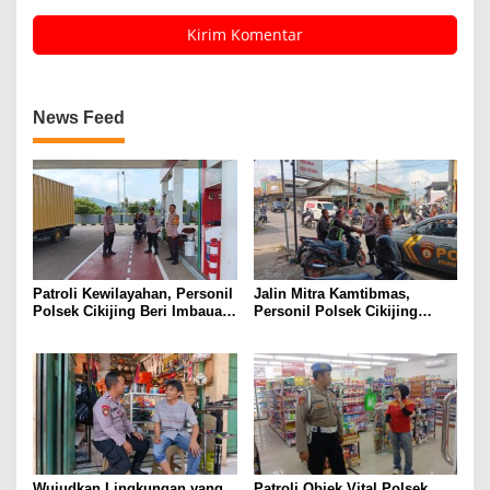
News Feed
Patroli Kewilayahan, Personil
Jalin Mitra Kamtibmas,
Polsek Cikijing Beri Imbauan
Personil Polsek Cikijing
Kepada Security SPBU
Optimalkan Sambang kepada
Pengendara Ojek Pangkalan
Wujudkan Lingkungan yang
Patroli Objek Vital Polsek