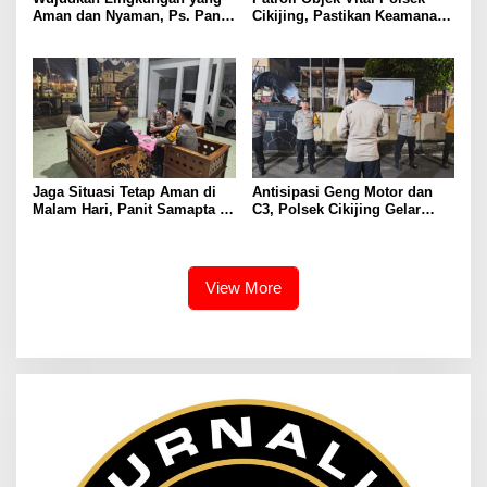
Aman dan Nyaman, Ps. Panit
Cikijing, Pastikan Keamanan
Samapta l Polsek Cikijing
Minimarket dan Beri Rasa
Sambangi Warga Desa
Aman Kepada Masyarakat
Cikijing
Jaga Situasi Tetap Aman di
Antisipasi Geng Motor dan
Malam Hari, Panit Samapta II
C3, Polsek Cikijing Gelar
Polsek Cikijing Sambangi
Apel dan Patroli Malam
Kantor Desa Kasturi
View More