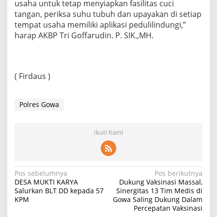
usaha untuk tetap menyiapkan fasilitas cuci
tangan, periksa suhu tubuh dan upayakan di setiap
tempat usaha memiliki aplikasi pedulilindungi,”
harap AKBP Tri Goffarudin. P. SIK.,MH.
( Firdaus )
Polres Gowa
Ikuti Kami
Navigasi
Pos sebelumnya
Pos berikutnya
DESA MUKTI KARYA
Dukung Vaksinasi Massal,
pos
Salurkan BLT DD kepada 57
Sinergitas 13 Tim Medis di
KPM
Gowa Saling Dukung Dalam
Percepatan Vaksinasi