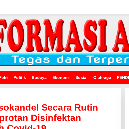
Polri
Politik
Budaya
Ekonomi
Sosial
Olahraga
PEND
sokandel Secara Rutin
rotan Disinfektan
h Covid-19