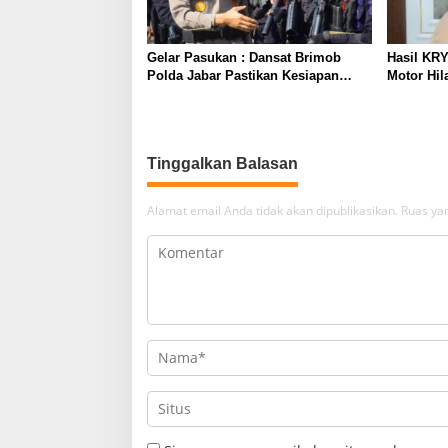
Gelar Pasukan : Dansat Brimob
Hasil KR
Polda Jabar Pastikan Kesiapan
Motor Hil
Personel Batalyon B Pelopor
Apresiasi
kepada Po
Tinggalkan Balasan
Alamat email Anda tidak akan dipublikasikan.
Ruas yan