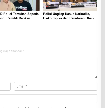
YD Polisi Temukan Sepeda
Polisi Ungkap Kasus Narkotika,
ang, Pemilik Berikan
Psikotropika dan Peredaran Obat-
 dan Ucapan Terima Kasih
Obatan Tanpa Izin Periode
lri
pertengahan Juli 2026
g wajib ditandai
*