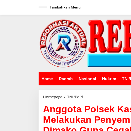
Lewati
ke
Tambahkan Menu
konten
Home
Daerah
Nasional
Hukrim
TNI/
Anggota
Homepage
/
TNI/Polri
Polsek
Anggota Polsek Ka
Kasokandel
Secara
Melakukan Penyemp
Rutin
Melakukan
Dimako Guna Cega
Penyemprotan