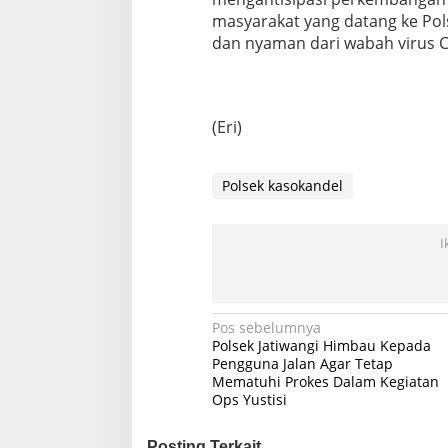
masyarakat yang datang ke Po
dan nyaman dari wabah virus C
(Eri)
Polsek kasokandel
I
Navigasi
Pos sebelumnya
Polsek Jatiwangi Himbau Kepada
pos
Pengguna Jalan Agar Tetap
Mematuhi Prokes Dalam Kegiatan
Ops Yustisi
Posting Terkait