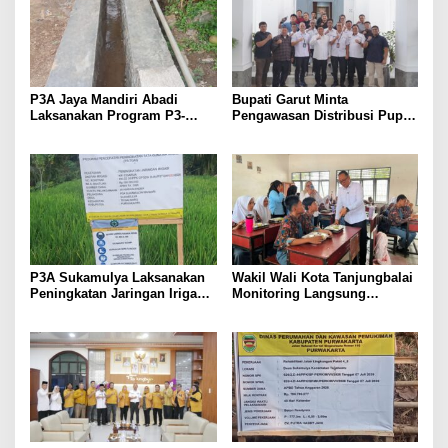
P3A Jaya Mandiri Abadi
Bupati Garut Minta
Laksanakan Program P3-
Pengawasan Distribusi Pupuk
TGAI, Perkuat Jaringan
Bersubsidi Diperketat,
Irigasi di Wanayasa
Pendaftaran RDKK
Dioptimalkan
P3A Sukamulya Laksanakan
Wakil Wali Kota Tanjungbalai
Peningkatan Jaringan Irigasi,
Monitoring Langsung
Dukung Produktivitas
Distribusi MBG di SMA
Pertanian di Tegalwaru
Negeri 2