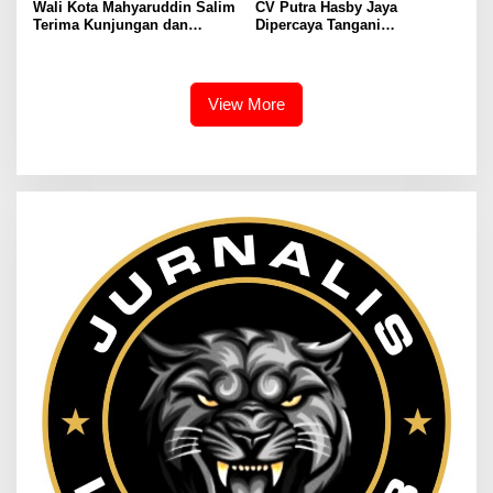
Wali Kota Mahyaruddin Salim
CV Putra Hasby Jaya
Terima Kunjungan dan
Dipercaya Tangani
Audiensi DPC Partai Hanura
Rehabilitasi Jalan
Tanjungbalai
Lingkungan di Desa
Sukamulya
View More