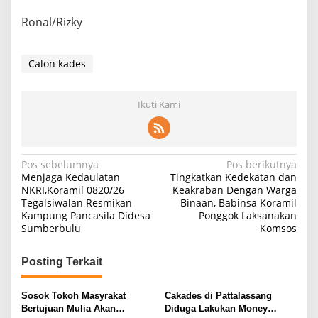
Ronal/Rizky
Calon kades
Ikuti Kami
Navigasi
Pos sebelumnya
Pos berikutnya
Menjaga Kedaulatan
Tingkatkan Kedekatan dan
pos
NKRI,Koramil 0820/26
Keakraban Dengan Warga
Tegalsiwalan Resmikan
Binaan, Babinsa Koramil
Kampung Pancasila Didesa
Ponggok Laksanakan
Sumberbulu
Komsos
Posting Terkait
Sosok Tokoh Masyrakat
Cakades di Pattalassang
Bertujuan Mulia Akan
Diduga Lakukan Money