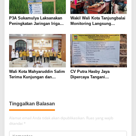
P3A Sukamulya Laksanakan
Wakil Wali Kota Tanjungbalai
Peningkatan Jaringan Irigasi,
Monitoring Langsung
Dukung Produktivitas
Distribusi MBG di SMA
Pertanian di Tegalwaru
Negeri 2
Wali Kota Mahyaruddin Salim
CV Putra Hasby Jaya
Terima Kunjungan dan
Dipercaya Tangani
Audiensi DPC Partai Hanura
Rehabilitasi Jalan
Tanjungbalai
Lingkungan di Desa
Sukamulya
Tinggalkan Balasan
Alamat email Anda tidak akan dipublikasikan.
Ruas yang wajib
ditandai
*