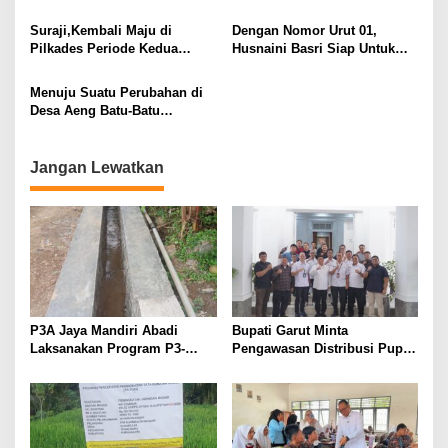
Optimalkan Pembangunan
Politik, Aktivis Sinjai Minta
Desa Memajukan
Segera Diusut
Suraji,Kembali Maju di
Dengan Nomor Urut 01,
Perekonomian Masyarakat
Pilkades Periode Kedua
Husnaini Basri Siap Untuk
Desa Mengabdi dan Melayani
Untuk Melanjutkan
Perubahan Desa Pungguk
Masyarakat
Pembangunan Desa
Lama
Menuju Suatu Perubahan di
Sukamenanti 2022-2027
Desa Aeng Batu-Batu
Kabupaten Takalar;
Simpatisan Nomor Urut 02, H.
Muh.Tahir Dg Sese Semakin
Jangan Lewatkan
Bersemangat
P3A Jaya Mandiri Abadi
Bupati Garut Minta
Laksanakan Program P3-
Pengawasan Distribusi Pupuk
TGAI, Perkuat Jaringan
Bersubsidi Diperketat,
Irigasi di Wanayasa
Pendaftaran RDKK
Dioptimalkan