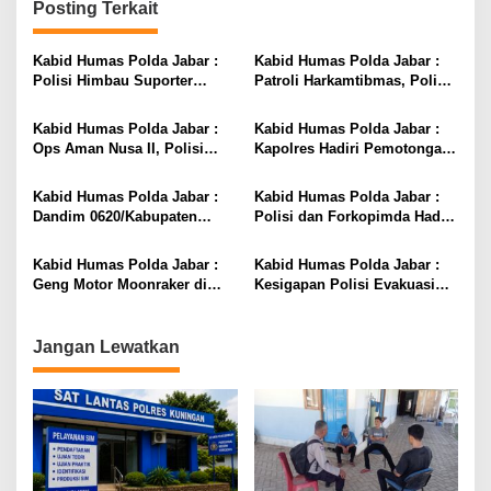
Posting Terkait
Kabid Humas Polda Jabar :
Kabid Humas Polda Jabar :
Polisi Himbau Suporter
Patroli Harkamtibmas, Polisi
Persib Untuk Jaga
Sisir Penjual Miras Dalam
Kondusifitas
Rangka Ops Aman Nusa II
Kabid Humas Polda Jabar :
Kabid Humas Polda Jabar :
Ops Aman Nusa II, Polisi
Kapolres Hadiri Pemotongan
Monitoring Transportasi
Hewan Qurban*
Hewan Ternak Antisipasi PMK
Kabid Humas Polda Jabar :
Kabid Humas Polda Jabar :
Dandim 0620/Kabupaten
Polisi dan Forkopimda Hadiri
Cirebon dan Danyon
Bhakti Kesehatan,Jelang Hari
Arhanud-14/PWY Beri Kejutan
Bhayangkara Ke-76
Kabid Humas Polda Jabar :
Kabid Humas Polda Jabar :
Hari Bhayangkara Ke-76 Pada
Geng Motor Moonraker di
Kesigapan Polisi Evakuasi
Polisi
Pasaleman Membubarkan
Orang Meninggal Dunia di
Diri, Siap Dukung Kepolisian
Toilet Masjid
Jangan Lewatkan