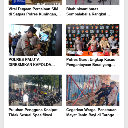
Viral Dugaan Percaloan SIM
Bhabinkamtibmas
di Satpas Polres Kuningan,
Sombalabella Rangkul
Publik Dorong Penelusuran
Pemuda, Ajak Warga Perkuat
dan Penguatan Pengawasan
Kamtibmas dan Semarakkan
HUT Ke-81 RI
POLRES PALUTA
Polres Garut Ungkap Kasus
DIRESMIKAN KAPOLDA
Penganiayaan Berat yang
SUMATERA UTARA DI
Mengakibatkan Korban
GUNUNGTUA
Meninggal Dunia
Puluhan Pengguna Knalpot
Gegerkan Warga, Penemuan
Tidak Sesuai Spesifikasi
Mayat Janin Bayi di Tarogong
Teknis di Wanaraja Terjaring
Kaler.Polisi Lakukan Oleh
Penertiban Polisi
TKP