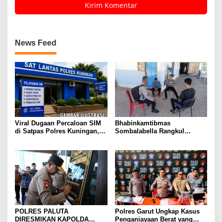
News Feed
Viral Dugaan Percaloan SIM
Bhabinkamtibmas
di Satpas Polres Kuningan,
Sombalabella Rangkul
Publik Dorong Penelusuran
Pemuda, Ajak Warga Perkuat
dan Penguatan Pengawasan
Kamtibmas dan Semarakkan
HUT Ke-81 RI
POLRES PALUTA
Polres Garut Ungkap Kasus
DIRESMIKAN KAPOLDA
Penganiayaan Berat yang