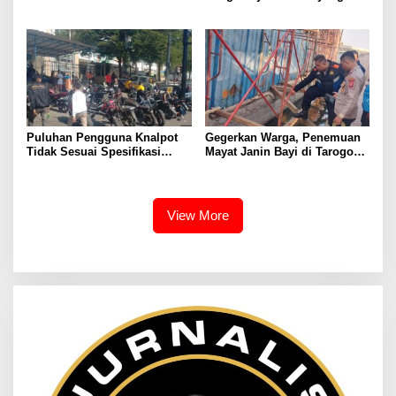
SUMATERA UTARA DI
Mengakibatkan Korban
GUNUNGTUA
Meninggal Dunia
Puluhan Pengguna Knalpot
Gegerkan Warga, Penemuan
Tidak Sesuai Spesifikasi
Mayat Janin Bayi di Tarogong
Teknis di Wanaraja Terjaring
Kaler.Polisi Lakukan Oleh
Penertiban Polisi
TKP
View More