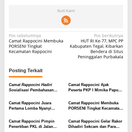
Ikuti Kami
Navigasi
Pos sebelumnya
Pos berikutnya
Camat Rappocini Membuka
HUT RI Ke-77, MPC PP
pos
PORSENI Tingkat
Kabupaten Tegal, Kibarkan
Kecamatan Rappocini
Bendera di Situs
Peninggalan Purbakala
Posting Terkait
Camat Rappocini Hadiri
Camat Rappocini Ajak
Sosialisasi Pembahasan
Peserta PKP I Mimika Papua
Restorative Justice
Tinjau Longwis Di Bonto
Makkio
Camat Rappocini Juara
Camat Rappocini Membuka
Pertama Lomba Nyanyi
PORSENI Tingkat Kecamatan
Eksekutif Antar Kepala SKPD
Rappocini
Camat Rappocini Pimpin
Camat Rappocini Gelar Rakor
Penertiban PKL di Jalan
Dihadiri Sekcam dan Para
Pelita Raya Setelah Beberapa
Lurah se Kecamatan