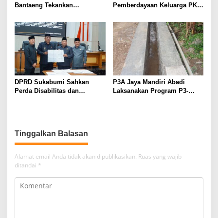
Bantaeng Tekankan
Pemberdayaan Keluarga PKH
Peningkatan Pelayanan
melalui Literasi Digital
kepada Masyarakat
DPRD Sukabumi Sahkan
P3A Jaya Mandiri Abadi
Perda Disabilitas dan
Laksanakan Program P3-
Sepakati Perubahan KUA-
TGAI, Perkuat Jaringan
PPAS 2026
Irigasi di Wanayasa
Tinggalkan Balasan
Alamat email Anda tidak akan dipublikasikan.
Ruas yang wajib
ditandai
*