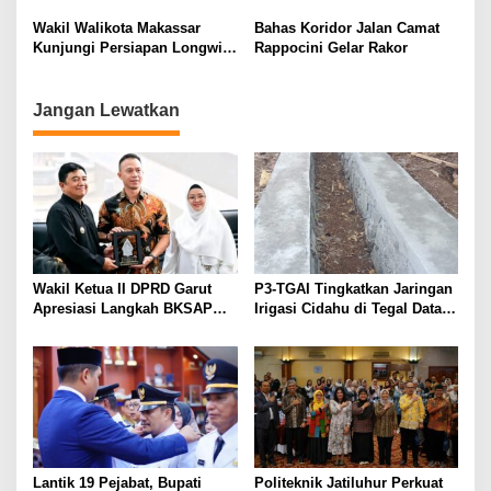
Kali Diberi Teguran
Rappocini
Wakil Walikota Makassar
Bahas Koridor Jalan Camat
Kunjungi Persiapan Longwis,
Rappocini Gelar Rakor
di Ce,la Ce,la Didampingi
Camat Rappocini
Jangan Lewatkan
Wakil Ketua II DPRD Garut
P3-TGAI Tingkatkan Jaringan
Apresiasi Langkah BKSAP
Irigasi Cidahu di Tegal Datar
DPR-RI Dorong Potensi
Purwakarta
Ekonomi Garut Tembus Pasar
Internasional
Lantik 19 Pejabat, Bupati
Politeknik Jatiluhur Perkuat