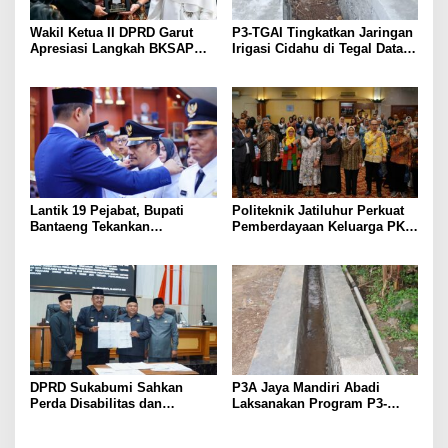
Wakil Ketua II DPRD Garut
P3-TGAI Tingkatkan Jaringan
Apresiasi Langkah BKSAP
Irigasi Cidahu di Tegal Datar
DPR-RI Dorong Potensi
Purwakarta
Ekonomi Garut Tembus Pasar
Internasional
Lantik 19 Pejabat, Bupati
Politeknik Jatiluhur Perkuat
Bantaeng Tekankan
Pemberdayaan Keluarga PKH
Peningkatan Pelayanan
melalui Literasi Digital
kepada Masyarakat
DPRD Sukabumi Sahkan
P3A Jaya Mandiri Abadi
Perda Disabilitas dan
Laksanakan Program P3-
Sepakati Perubahan KUA-
TGAI, Perkuat Jaringan
PPAS 2026
Irigasi di Wanayasa